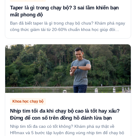
Taper là gì trong chạy bộ? 3 sai lầm khiến bạn
mất phong độ
Bạn đã biết taper là gì trong chạy bộ chưa? Khám phá ngay
công thức giảm tải từ 20-60% chuẩn khoa học giúp đôi…
Khoa học chạy bộ
Nhịp tim tối đa khi chạy bộ cao là tốt hay xấu?
Đừng để con số trên đồng hồ đánh lừa bạn
Nhịp tim tối đa cao có tốt không? Khám phá sự thật về
HRmax và 5 bước tập luyện đúng vùng nhịp tim để chạy bộ