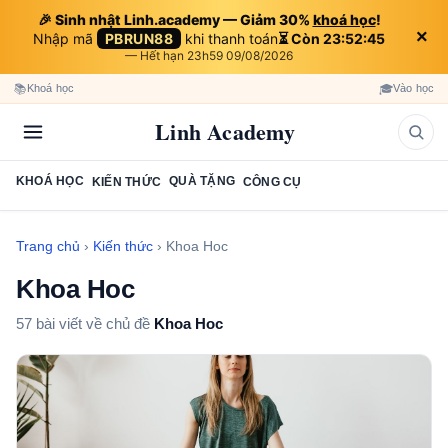
🎉 Sinh nhật Linh.academy — Giảm 30%
khoá học
!
×
Nhập mã
PBRUN88
khi thanh toán
⏳ Còn 23:52:42
— Hết hạn 23h59 09/08/2026
📚
🎓
Khoá học
Vào học
Linh Academy
KHOÁ HỌC
QUÀ TẶNG
KIẾN THỨC
CÔNG CỤ
Trang chủ
›
Kiến thức
›
Khoa Hoc
Khoa Hoc
57 bài viết về chủ đề
Khoa Hoc