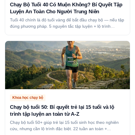
Chạy Bộ Tuổi 40 Có Muộn Không? Bí Quyết Tập
Luyện An Toàn Cho Người Trung Niên
Tuổi 40 chính là độ tuổi vàng để bắt đầu chạy bộ — nếu tập
đúng phương pháp. 5 nguyên tắc tập luyện + lộ trình…
Khoa học chạy bộ
Chạy bộ tuổi 50: Bí quyết trẻ lại 15 tuổi và lộ
trình tập luyện an toàn từ A-Z
Chạy bộ tuổi 50+ giúp trẻ lại 15 tuổi sinh học theo nghiên
cứu, nhưng cần lộ trình đặc biệt. 22 tuần an toàn +…