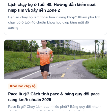
Lịch chạy bộ ở tuổi 40: Hướng dẫn kiểm soát
nhịp tim và xây nền Zone 2
Bạn sợ chạy bộ làm thoái hóa xương khớp? Khám phá lịch
chạy bộ ở tuổi 40 chuẩn khoa học giúp tăng mật độ
xương…
Khoa học chạy bộ
Pace là gì? Cách tính pace & bảng quy đổi pace
sang km/h chuẩn 2026
Pace là gì? Chạy 1km bao nhiêu phút? Bảng quy đổi nhanh