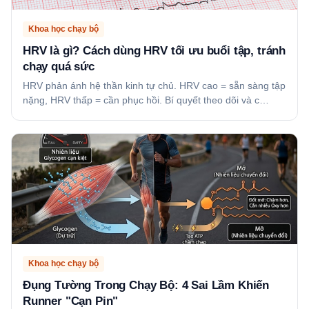
Khoa học chạy bộ
HRV là gì? Cách dùng HRV tối ưu buổi tập, tránh
chạy quá sức
HRV phản ánh hệ thần kinh tự chủ. HRV cao = sẵn sàng tập
nặng, HRV thấp = cần phục hồi. Bí quyết theo dõi và c…
Khoa học chạy bộ
Đụng Tường Trong Chạy Bộ: 4 Sai Lầm Khiến
Runner "Cạn Pin"