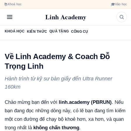
📚
🎓
Khoá học
Vào học
Linh Academy
KHOÁ HỌC
QUÀ TẶNG
KIẾN THỨC
CÔNG CỤ
Về Linh Academy & Coach Đỗ
Trọng Linh
Hành trình từ kỹ sư bàn giấy đến Ultra Runner
160km
Chào mừng bạn đến với
linh.academy (PBRUN)
. Nếu
bạn đang đọc những dòng này, có lẽ bạn đang tìm kiếm
một con đường để chạy bộ khoẻ hơn, xa hơn, và quan
trọng nhất là
không chấn thương
.