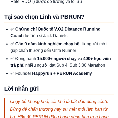
Rate, VDOT) được đo lường và tối ưu
Tại sao chọn Linh và PBRUN?
✅
Chứng chỉ Quốc tế V.O2 Distance Running
Coach
từ Tiến sĩ Jack Daniels
✅
Gần 9 năm kinh nghiệm chạy bộ
, từ người mới
gặp chấn thương đến Ultra Runner
✅ Đồng hành
15.000+ người chạy
và
400+ học viên
trả phí
, nhiều người đạt Sub 4, Sub 3:30 Marathon
✅ Founder
Happyrun
+
PBRUN Academy
Lời nhắn gửi
Chạy bộ không khó, cái khó là bắt đầu đúng cách.
Đừng để chấn thương hay sự mệt mỏi làm bạn từ
bỏ. Hãy để PBRUN đồng hành cùng bạn trên hành