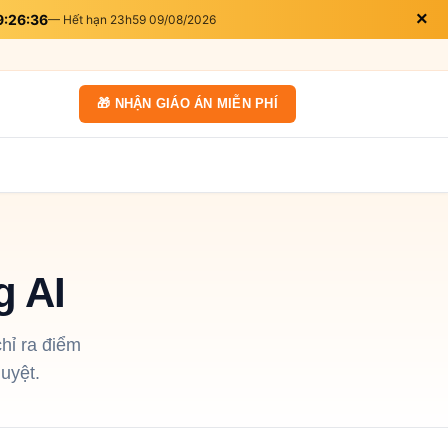
×
9:26:36
— Hết hạn 23h59 09/08/2026
🎁 NHẬN GIÁO ÁN MIỄN PHÍ
g AI
hỉ ra điểm
uyệt.