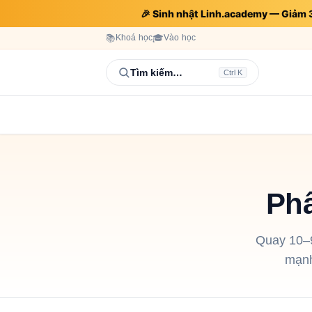
🎉 Sinh nhật Linh.academy — Giảm
📚
Khoá học
🎓
Vào học
Tìm kiếm…
Ctrl K
Phâ
Quay 10–9
mạnh