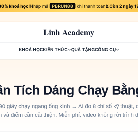
 30%
khoá học
!
Nhập mã
PBRUN88
khi thanh toán
⏳ Còn 2 ngày 1
Linh Academy
KHOÁ HỌC
KIẾN THỨC
QUÀ TẶNG
CÔNG CỤ
n Tích Dáng Chạy Bằn
0 giây chạy ngang ống kính → AI đo 8 chỉ số kỹ thuật, c
 và điểm cần cải thiện. Miễn phí, video không rời trình d