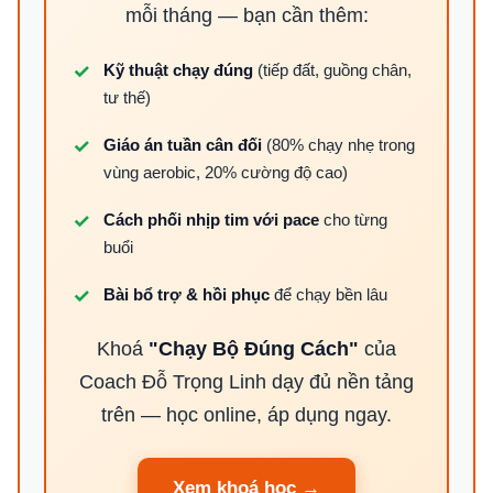
mỗi tháng — bạn cần thêm:
Kỹ thuật chạy đúng
(tiếp đất, guồng chân,
tư thế)
Giáo án tuần cân đối
(80% chạy nhẹ trong
vùng aerobic, 20% cường độ cao)
Cách phối nhịp tim với pace
cho từng
buổi
Bài bổ trợ & hồi phục
để chạy bền lâu
Khoá
"Chạy Bộ Đúng Cách"
của
Coach Đỗ Trọng Linh dạy đủ nền tảng
trên — học online, áp dụng ngay.
Xem khoá học →