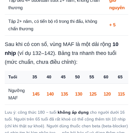
Tập đều 4+ buổi/tuần suốt 2+ năm, không chấn
giữ
thương
nguyên
Tập 2+ năm, có tiến bộ rõ trong thi đấu, không
+ 5
chấn thương
Sau khi có con số, vùng MAF là một dải rộng
10
nhịp
(ví dụ 132–142). Bảng tra nhanh theo tuổi
(mức chuẩn, chưa điều chỉnh):
Tuổi
35
40
45
50
55
60
65
Ngưỡng
145
140
135
130
125
120
115
MAF
Lưu ý: công thức 180 − tuổi
không áp dụng
cho người dưới 16
tuổi. Người trên 65 tuổi đã rất khoẻ có thể cộng thêm tới 10 nhịp
(chỉ khi thật sự khoẻ). Người dùng thuốc chẹn beta (beta-blocker)
có nhịp tim bị kìm nhân tạo — nên hỏi bác sĩ và dùng thêm cảm