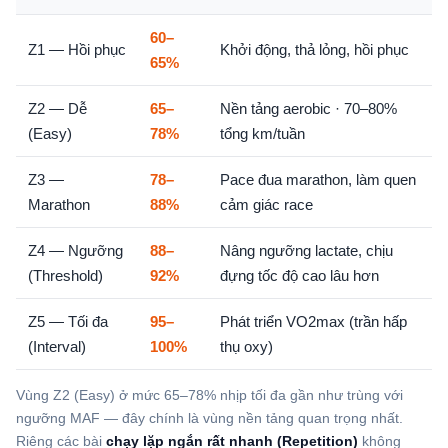
60–
Z1 — Hồi phục
Khởi động, thả lỏng, hồi phục
65%
Z2 — Dễ
65–
Nền tảng aerobic · 70–80%
(Easy)
78%
tổng km/tuần
Z3 —
78–
Pace đua marathon, làm quen
Marathon
88%
cảm giác race
Z4 — Ngưỡng
88–
Nâng ngưỡng lactate, chịu
(Threshold)
92%
đựng tốc độ cao lâu hơn
Z5 — Tối đa
95–
Phát triển VO2max (trần hấp
(Interval)
100%
thụ oxy)
Vùng Z2 (Easy) ở mức 65–78% nhịp tối đa gần như trùng với
ngưỡng MAF — đây chính là vùng nền tảng quan trọng nhất.
Riêng các bài
chạy lặp ngắn rất nhanh (Repetition)
không