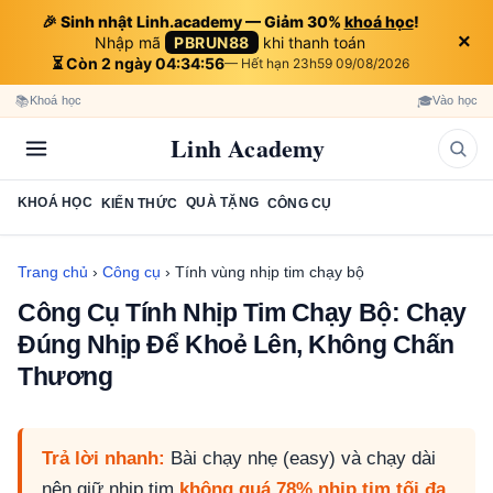
🎉 Sinh nhật Linh.academy — Giảm 30%
khoá học
!
×
Nhập mã
PBRUN88
khi thanh toán
⏳ Còn 2 ngày 04:34:55
— Hết hạn 23h59 09/08/2026
📚
🎓
Khoá học
Vào học
Linh Academy
KHOÁ HỌC
QUÀ TẶNG
KIẾN THỨC
CÔNG CỤ
Trang chủ
›
Công cụ
›
Tính vùng nhịp tim chạy bộ
Công Cụ Tính Nhịp Tim Chạy Bộ: Chạy
Đúng Nhịp Để Khoẻ Lên, Không Chấn
Thương
Trả lời nhanh:
Bài chạy nhẹ (easy) và chạy dài
nên giữ nhịp tim
không quá 78% nhịp tim tối đa