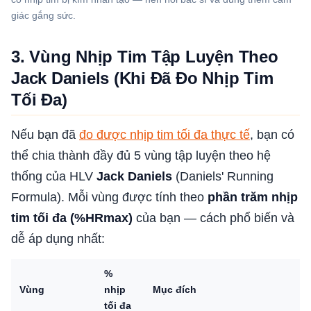
giác gắng sức.
3. Vùng Nhịp Tim Tập Luyện Theo
Jack Daniels (Khi Đã Đo Nhịp Tim
Tối Đa)
Nếu bạn đã
đo được nhịp tim tối đa thực tế
, bạn có
thể chia thành đầy đủ 5 vùng tập luyện theo hệ
thống của HLV
Jack Daniels
(Daniels' Running
Formula). Mỗi vùng được tính theo
phần trăm nhịp
tim tối đa (%HRmax)
của bạn — cách phổ biến và
dễ áp dụng nhất:
%
Vùng
nhịp
Mục đích
tối đa