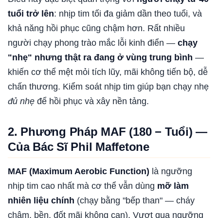
tuổi trở lên
: nhịp tim tối đa giảm dần theo tuổi, và
khả năng hồi phục cũng chậm hơn. Rất nhiều
người chạy phong trào mắc lỗi kinh điển —
chạy
"nhẹ" nhưng thật ra đang ở vùng trung bình
—
khiến cơ thể mệt mỏi tích lũy, mãi không tiến bộ, dễ
chấn thương. Kiểm soát nhịp tim giúp bạn chạy nhẹ
đủ nhẹ
để hồi phục và xây nền tảng.
2. Phương Pháp MAF (180 − Tuổi) —
Của Bác Sĩ Phil Maffetone
MAF (Maximum Aerobic Function)
là ngưỡng
nhịp tim cao nhất mà cơ thể vẫn dùng
mỡ làm
nhiên liệu chính
(chạy bằng "bếp than" — cháy
chậm, bền, đốt mãi không cạn). Vượt qua ngưỡng