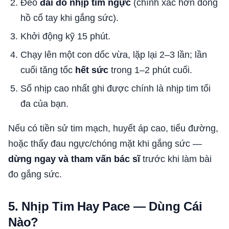
Đeo
đai đo nhịp tim ngực
(chính xác hơn đồng
hồ cổ tay khi gắng sức).
Khởi động kỹ 15 phút.
Chạy lên một con dốc vừa, lặp lại 2–3 lần; lần
cuối tăng tốc
hết sức
trong 1–2 phút cuối.
Số nhịp cao nhất ghi được chính là nhịp tim tối
đa của bạn.
Nếu có tiền sử tim mạch, huyết áp cao, tiểu đường,
hoặc thấy đau ngực/chóng mặt khi gắng sức —
dừng ngay và tham vấn bác sĩ
trước khi làm bài
đo gắng sức.
5. Nhịp Tim Hay Pace — Dùng Cái
Nào?