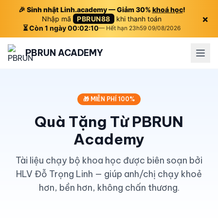
🎉 Sinh nhật Linh.academy — Giảm 30%
khoá học
!
×
Nhập mã
PBRUN88
khi thanh toán
⏳ Còn 1 ngày 00:02:09
— Hết hạn 23h59 09/08/2026
PBRUN ACADEMY
🎁 MIỄN PHÍ 100%
Quà Tặng Từ PBRUN
Academy
Tài liệu chạy bộ khoa học được biên soạn bởi
HLV Đỗ Trọng Linh — giúp anh/chị chạy khoẻ
hơn, bền hơn, không chấn thương.