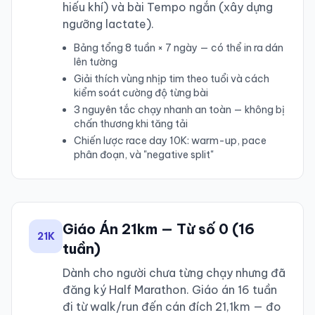
hiếu khí) và bài Tempo ngắn (xây dựng
ngưỡng lactate).
Bảng tổng 8 tuần × 7 ngày — có thể in ra dán
lên tường
Giải thích vùng nhịp tim theo tuổi và cách
kiểm soát cường độ từng bài
3 nguyên tắc chạy nhanh an toàn — không bị
chấn thương khi tăng tải
Chiến lược race day 10K: warm-up, pace
phân đoạn, và "negative split"
Giáo Án 21km — Từ số 0 (16
21K
tuần)
Dành cho người chưa từng chạy nhưng đã
đăng ký Half Marathon. Giáo án 16 tuần
đi từ walk/run đến cán đích 21,1km — đo