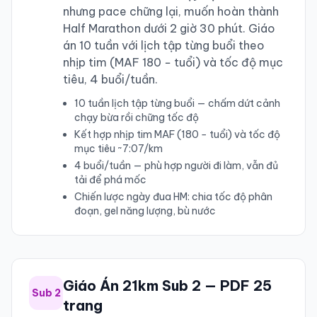
nhưng pace chững lại, muốn hoàn thành
Half Marathon dưới 2 giờ 30 phút. Giáo
án 10 tuần với lịch tập từng buổi theo
nhịp tim (MAF 180 − tuổi) và tốc độ mục
tiêu, 4 buổi/tuần.
10 tuần lịch tập từng buổi — chấm dứt cảnh
chạy bừa rồi chững tốc độ
Kết hợp nhịp tim MAF (180 − tuổi) và tốc độ
mục tiêu ~7:07/km
4 buổi/tuần — phù hợp người đi làm, vẫn đủ
tải để phá mốc
Chiến lược ngày đua HM: chia tốc độ phân
đoạn, gel năng lượng, bù nước
Giáo Án 21km Sub 2 — PDF 25
Sub 2
trang