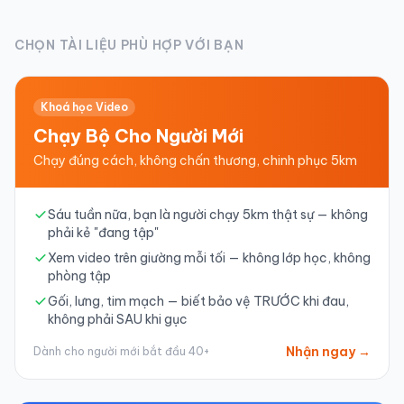
CHỌN TÀI LIỆU PHÙ HỢP VỚI BẠN
Khoá học Video
Chạy Bộ Cho Người Mới
Chạy đúng cách, không chấn thương, chinh phục 5km
Sáu tuần nữa, bạn là người chạy 5km thật sự — không
phải kẻ "đang tập"
Xem video trên giường mỗi tối — không lớp học, không
phòng tập
Gối, lưng, tim mạch — biết bảo vệ TRƯỚC khi đau,
không phải SAU khi gục
Nhận ngay →
Dành cho người mới bắt đầu 40+