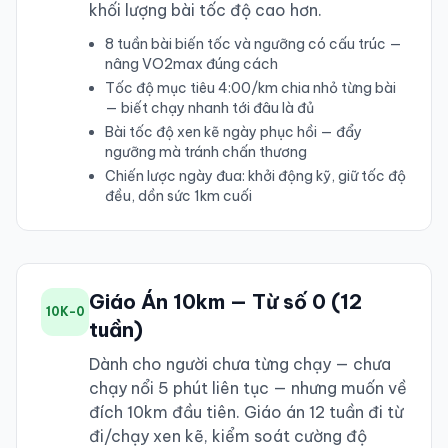
khối lượng bài tốc độ cao hơn.
8 tuần bài biến tốc và ngưỡng có cấu trúc —
nâng VO2max đúng cách
Tốc độ mục tiêu 4:00/km chia nhỏ từng bài
— biết chạy nhanh tới đâu là đủ
Bài tốc độ xen kẽ ngày phục hồi — đẩy
ngưỡng mà tránh chấn thương
Chiến lược ngày đua: khởi động kỹ, giữ tốc độ
đều, dồn sức 1km cuối
Giáo Án 10km — Từ số 0 (12
10K-0
tuần)
Dành cho người chưa từng chạy — chưa
chạy nổi 5 phút liên tục — nhưng muốn về
đích 10km đầu tiên. Giáo án 12 tuần đi từ
đi/chạy xen kẽ, kiểm soát cường độ