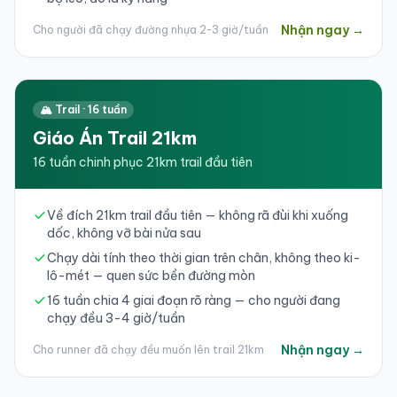
Nhận ngay →
Cho người đã chạy đường nhựa 2-3 giờ/tuần
🏔️ Trail · 16 tuần
Giáo Án Trail 21km
16 tuần chinh phục 21km trail đầu tiên
Về đích 21km trail đầu tiên — không rã đùi khi xuống
dốc, không vỡ bài nửa sau
Chạy dài tính theo thời gian trên chân, không theo ki-
lô-mét — quen sức bền đường mòn
16 tuần chia 4 giai đoạn rõ ràng — cho người đang
chạy đều 3-4 giờ/tuần
Nhận ngay →
Cho runner đã chạy đều muốn lên trail 21km