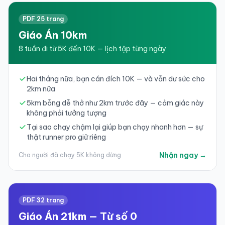
PDF 25 trang
Giáo Án 10km
8 tuần đi từ 5K đến 10K — lịch tập từng ngày
Hai tháng nữa, bạn cán đích 10K — và vẫn dư sức cho
2km nữa
5km bỗng dễ thở như 2km trước đây — cảm giác này
không phải tưởng tượng
Tại sao chạy chậm lại giúp bạn chạy nhanh hơn — sự
thật runner pro giữ riêng
Nhận ngay →
Cho người đã chạy 5K không dừng
PDF 32 trang
Giáo Án 21km — Từ số 0