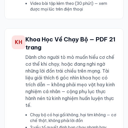
Video bài tập kèm theo (30 phút) — xem
được mọi lúc trên điện thoại
Khoa Học Về Chạy Bộ — PDF 21
KH
trang
Dành cho người tò mò muốn hiểu cơ chế
cơ thể khi chạy, hoặc đang nghi ngờ
những lời đồn trái chiều trên mạng. Tài
liệu giải thích 6 góc nhìn khoa học có
trích dẫn — không phải mẹo vặt hay kinh
nghiệm cá nhân — cộng phụ lục thực
hành nén từ kinh nghiệm huấn luyện thực
tế.
Chạy bộ có hại gối không, hại tim không — cơ
chế thật, không phải lời đồn
3 yếu tố quyết định bạn chạy nhanh hay