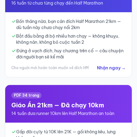
16 tuần từ chưa từng chạy đến Half Marathon
Bốn tháng nữa, bạn cán đích Half Marathon 21km —
dù tuần này chưa chạy nổi 2km
Bắt đầu bằng đi bộ nhiều hơn chạy — không khuỵu,
không nản, không bỏ cuộc tuần 2
Đứng ở vạch đích, huy chương trên cổ — câu chuyện
đời người bạn sẽ kể mãi
Nhận ngay →
Cho người mới hoàn toàn muốn về đích HM
PDF 34 trang
Giáo Án 21km — Đã chạy 10km
14 tuần đưa runner 10km lên Half Marathon an toàn
Gấp đôi cự ly từ 10K lên 21K — gối không kêu, lưng