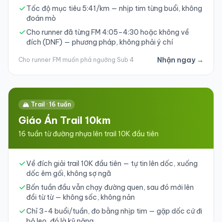
Tốc độ mục tiêu 5:41/km — nhịp tim từng buổi, không
đoán mò
Cho runner đã từng FM 4:05–4:30 hoặc không về
đích (DNF) — phương pháp, không phải ý chí
Nhận ngay →
Cho runner FM muốn phá ngưỡng Sub 4
🏔️ Trail · 16 tuần
Giáo Án Trail 10km
16 tuần từ đường nhựa lên trail 10K đầu tiên
Về đích giải trail 10K đầu tiên — tự tin lên dốc, xuống
dốc êm gối, không sợ ngã
Bốn tuần đầu vẫn chạy đường quen, sau đó mới lên
đồi từ từ — không sốc, không nản
Chỉ 3-4 buổi/tuần, đo bằng nhịp tim — gặp dốc cứ đi
bộ leo, đó là kỹ năng