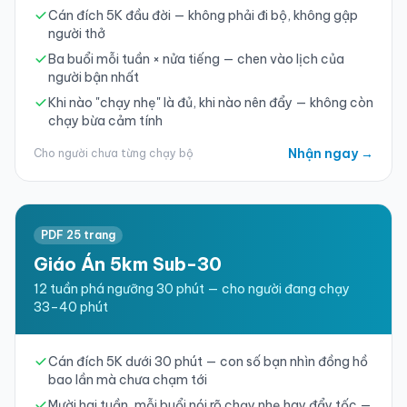
Cán đích 5K đầu đời — không phải đi bộ, không gập
người thở
Ba buổi mỗi tuần × nửa tiếng — chen vào lịch của
người bận nhất
Khi nào "chạy nhẹ" là đủ, khi nào nên đẩy — không còn
chạy bừa cảm tính
Nhận ngay →
Cho người chưa từng chạy bộ
PDF 25 trang
Giáo Án 5km Sub-30
12 tuần phá ngưỡng 30 phút — cho người đang chạy
33–40 phút
Cán đích 5K dưới 30 phút — con số bạn nhìn đồng hồ
bao lần mà chưa chạm tới
Mười hai tuần, mỗi buổi nói rõ chạy nhẹ hay đẩy tốc —