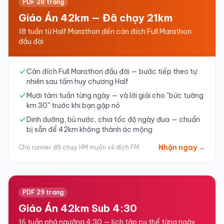
PDF 28 trang
Giáo Án 42km — Đã chạy 21km
18 tuần từ Half Marathon đến cán đích Full Marathon
đầu đời
Cán đích Full Marathon đầu đời — bước tiếp theo tự
nhiên sau tấm huy chương Half
Mười tám tuần từng ngày — và lời giải cho "bức tường
km 30" trước khi bạn gặp nó
Dinh dưỡng, bù nước, chia tốc độ ngày đua — chuẩn
bị sẵn để 42km không thành ác mộng
Nhận ngay →
Cho runner đã chạy HM muốn về đích FM
PDF 29 trang
Giáo Án 42km Sub 4:30
16 tuần phá ngưỡng 4:30 — lịch tập cụ thể từng ngày