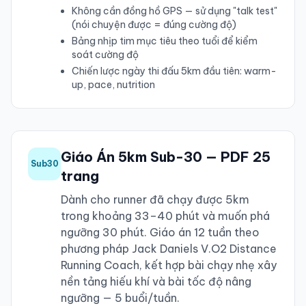
Không cần đồng hồ GPS — sử dụng "talk test"
(nói chuyện được = đúng cường độ)
Bảng nhịp tim mục tiêu theo tuổi để kiểm
soát cường độ
Chiến lược ngày thi đấu 5km đầu tiên: warm-
up, pace, nutrition
Giáo Án 5km Sub-30 — PDF 25
Sub30
trang
Dành cho runner đã chạy được 5km
trong khoảng 33–40 phút và muốn phá
ngưỡng 30 phút. Giáo án 12 tuần theo
phương pháp Jack Daniels V.O2 Distance
Running Coach, kết hợp bài chạy nhẹ xây
nền tảng hiếu khí và bài tốc độ nâng
ngưỡng — 5 buổi/tuần.