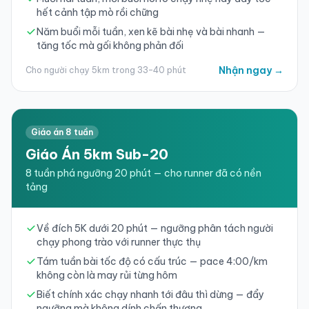
hết cảnh tập mò rồi chững
Năm buổi mỗi tuần, xen kẽ bài nhẹ và bài nhanh —
tăng tốc mà gối không phản đối
Nhận ngay →
Cho người chạy 5km trong 33–40 phút
Giáo án 8 tuần
Giáo Án 5km Sub-20
8 tuần phá ngưỡng 20 phút — cho runner đã có nền
tảng
Về đích 5K dưới 20 phút — ngưỡng phân tách người
chạy phong trào với runner thực thụ
Tám tuần bài tốc độ có cấu trúc — pace 4:00/km
không còn là may rủi từng hôm
Biết chính xác chạy nhanh tới đâu thì dừng — đẩy
ngưỡng mà không dính chấn thương