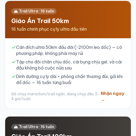
🏔️ Trail Ultra · 16 tuần
Giáo Án Trail 50km
16 tuần chinh phục cự ly ultra đầu tiên
Cán đích ultra 50km đầu đời (~2100m leo dốc) — có
phương pháp, không phải may rủi
Tập cho đôi chân chịu dốc, cái bụng chịu gel, và cái
đầu không bỏ cuộc nửa sau
Dinh dưỡng cự ly dài + phòng chấn thương đùi, gối khi
đổ dốc — 16 tuần từng buổi
Nhận ngay
Đã chạy marathon/trail ngắn, đang chạy đều 3-
4 giờ/tuần
→
🏔️ Trail Ultra · 16 tuần