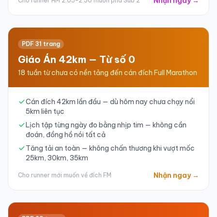
Nhận ngay →
Cho runner HM 2:05–2:30 muốn phá Sub 2
PDF 31 trang
Giáo Án 42km — Từ số 0
18 tuần từ chưa có nền tảng đến cán đích Full Marathon
Cán đích 42km lần đầu — dù hôm nay chưa chạy nổi
5km liên tục
Lịch tập từng ngày đo bằng nhịp tim — không cần
đoán, đồng hồ nói tất cả
Tăng tải an toàn — không chấn thương khi vượt mốc
25km, 30km, 35km
Nhận ngay →
Cho runner mới muốn về đích FM