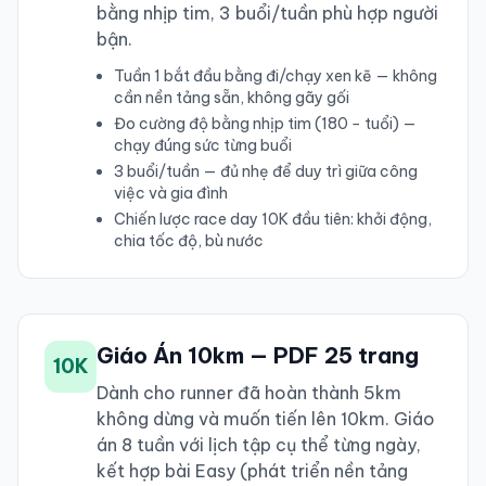
bằng nhịp tim, 3 buổi/tuần phù hợp người
bận.
Tuần 1 bắt đầu bằng đi/chạy xen kẽ — không
cần nền tảng sẵn, không gãy gối
Đo cường độ bằng nhịp tim (180 − tuổi) —
chạy đúng sức từng buổi
3 buổi/tuần — đủ nhẹ để duy trì giữa công
việc và gia đình
Chiến lược race day 10K đầu tiên: khởi động,
chia tốc độ, bù nước
Giáo Án 10km — PDF 25 trang
10K
Dành cho runner đã hoàn thành 5km
không dừng và muốn tiến lên 10km. Giáo
án 8 tuần với lịch tập cụ thể từng ngày,
kết hợp bài Easy (phát triển nền tảng