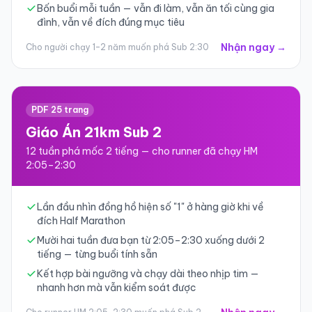
Bốn buổi mỗi tuần — vẫn đi làm, vẫn ăn tối cùng gia
đình, vẫn về đích đúng mục tiêu
Nhận ngay →
Cho người chạy 1–2 năm muốn phá Sub 2:30
PDF 25 trang
Giáo Án 21km Sub 2
12 tuần phá mốc 2 tiếng — cho runner đã chạy HM
2:05–2:30
Lần đầu nhìn đồng hồ hiện số "1" ở hàng giờ khi về
đích Half Marathon
Mười hai tuần đưa bạn từ 2:05–2:30 xuống dưới 2
tiếng — từng buổi tính sẵn
Kết hợp bài ngưỡng và chạy dài theo nhịp tim —
nhanh hơn mà vẫn kiểm soát được