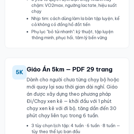
chậm: VO2max, ngưỡng lactate, hiệu suất
chạy
Nhịp tim: cách dùng làm la bàn tập luyện, kể
cả không có đồng hồ đắt tiền
Phụ lục "bỏ túi nhanh": kỹ thuật, tập luyện
thông minh, phục hồi, tâm lý bền vững
Giáo Án 5km — PDF 29 trang
5K
Dành cho người chưa từng chạy bộ hoặc
mới quay lại sau thời gian dài nghỉ. Giáo
án được xây dựng theo phương pháp
Đi/Chạy xen kẽ — khởi đầu với 1 phút
chạy xen kẽ với đi bộ, tăng dần đến 30
phút chạy liên tục trong 6 tuần.
3 tùy chọn lịch tập: 4 tuần · 6 tuần · 8 tuần —
tùy theo thể lực ban đầu