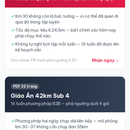
Km 30 không còn là bức tường — vì cơ thể đã quen đi
qua đó trong tập luyện
Tốc độ mục tiêu 6:24/km — biết chính xác hôm nay
phải chạy thế nào
Không tự nghĩ lịch tập mỗi tuần — 16 tuần đã được lên
kế hoạch sẵn
Nhận ngay →
Cho runner FM muốn phá ngưỡng 4:30
PDF 32 trang
Giáo Án 42km Sub 4
16 tuần phương pháp B2B — phá ngưỡng dưới 4 giờ
Phương pháp hai ngày chạy dài liên tiếp — mô phỏng
km 30–37 không cần chạy đơn 35km