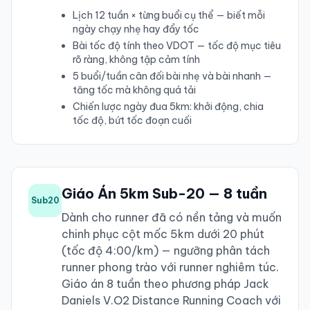
Lịch 12 tuần × từng buổi cụ thể — biết mỗi
ngày chạy nhẹ hay đẩy tốc
Bài tốc độ tính theo VDOT — tốc độ mục tiêu
rõ ràng, không tập cảm tính
5 buổi/tuần cân đối bài nhẹ và bài nhanh —
tăng tốc mà không quá tải
Chiến lược ngày đua 5km: khởi động, chia
tốc độ, bứt tốc đoạn cuối
Giáo Án 5km Sub-20 — 8 tuần
Sub20
Dành cho runner đã có nền tảng và muốn
chinh phục cột mốc 5km dưới 20 phút
(tốc độ 4:00/km) — ngưỡng phân tách
runner phong trào với runner nghiêm túc.
Giáo án 8 tuần theo phương pháp Jack
Daniels V.O2 Distance Running Coach với