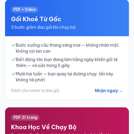
PDF + Video
Gối Khoẻ Từ Gốc
3 bước giảm đau gối khi chạy bộ
Bước xuống cầu thang sáng mai — không nhăn mặt,
không vịn lan can
Biết động tác bạn đang làm hằng ngày khiến gối tệ
thêm — và sửa trong 5 giây
Mười hai tuần — bạn quay lại đường chạy, lần này
không tái phát
Nhận ngay →
Dành cho runner bị đau gối
PDF 21 trang
Khoa Học Về Chạy Bộ