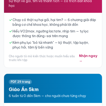
Sự thật về gối, tim và thành tích — có trích dẫn khoa
học
Chạy có thật sự hại gối, hại tim? — 6 chương giải đáp
bằng cơ chế khoa học, không phải lời đồn
Hiểu VO2max, ngưỡng lactate, nhịp tim — tự lọc
được thông tin đúng-sai trên mạng
Kèm phụ lục "bỏ túi nhanh" — kỹ thuật, tập luyện,
phục hồi, tâm lý bền vững
Nhận ngay
Cho người tò mò kiến thức hoặc muốn hiểu sâu
trước khi tập
→
PDF 29 trang
Giáo Án 5km
6 tuần từ 0 đến 5km — cho người chưa từng chạy