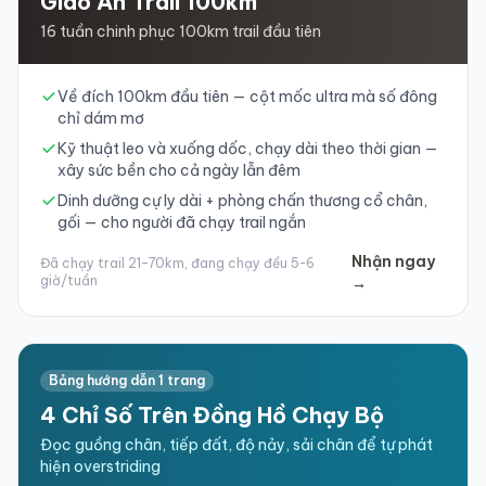
Giáo Án Trail 100km
16 tuần chinh phục 100km trail đầu tiên
Về đích 100km đầu tiên — cột mốc ultra mà số đông
chỉ dám mơ
Kỹ thuật leo và xuống dốc, chạy dài theo thời gian —
xây sức bền cho cả ngày lẫn đêm
Dinh dưỡng cự ly dài + phòng chấn thương cổ chân,
gối — cho người đã chạy trail ngắn
Nhận ngay
Đã chạy trail 21–70km, đang chạy đều 5-6
giờ/tuần
→
Bảng hướng dẫn 1 trang
4 Chỉ Số Trên Đồng Hồ Chạy Bộ
Đọc guồng chân, tiếp đất, độ nảy, sải chân để tự phát
hiện overstriding