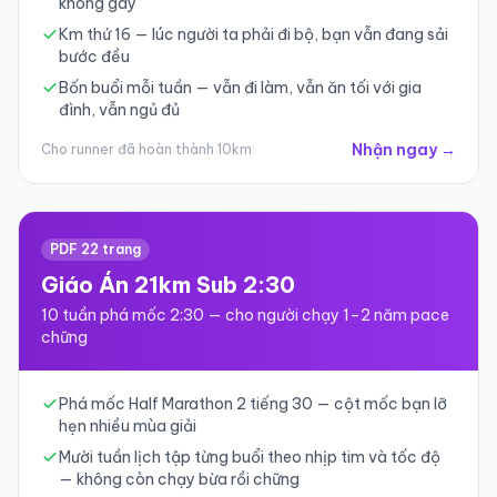
không gãy
Km thứ 16 — lúc người ta phải đi bộ, bạn vẫn đang sải
bước đều
Bốn buổi mỗi tuần — vẫn đi làm, vẫn ăn tối với gia
đình, vẫn ngủ đủ
Nhận ngay →
Cho runner đã hoàn thành 10km
PDF 22 trang
Giáo Án 21km Sub 2:30
10 tuần phá mốc 2:30 — cho người chạy 1–2 năm pace
chững
Phá mốc Half Marathon 2 tiếng 30 — cột mốc bạn lỡ
hẹn nhiều mùa giải
Mười tuần lịch tập từng buổi theo nhịp tim và tốc độ
— không còn chạy bừa rồi chững