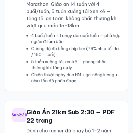
Marathon. Giáo án 14 tuần với 4
buổi/tuần, 5 tuần xuống tải xen kẽ —
tăng tải an toàn, không chấn thương khi
vượt qua mốc 15-18km.
4 buổi/tuần + 1 chạy dài cuối tuần — phù hợp
người đi làm bận
Cường độ đo bằng nhịp tim (78% nhịp tối đa
/ 180 − tuổi)
5 tuần xuống tải xen kẽ — phòng chấn
thương khi tăng cự ly
Chiến thuật ngày đua HM + gel năng lượng +
chia tốc độ phân đoạn
Giáo Án 21km Sub 2:30 — PDF
Sub2:30
22 trang
Dành cho runner đã chạy bộ 1–2 năm