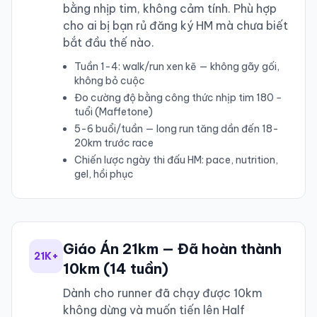
bằng nhịp tim, không cảm tính. Phù hợp
cho ai bị bạn rủ đăng ký HM mà chưa biết
bắt đầu thế nào.
Tuần 1-4: walk/run xen kẽ — không gãy gối,
không bỏ cuộc
Đo cường độ bằng công thức nhịp tim 180 −
tuổi (Maffetone)
5-6 buổi/tuần — long run tăng dần đến 18-
20km trước race
Chiến lược ngày thi đấu HM: pace, nutrition,
gel, hồi phục
Giáo Án 21km — Đã hoàn thành
21K+
10km (14 tuần)
Dành cho runner đã chạy được 10km
không dừng và muốn tiến lên Half