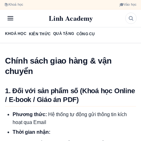
📚
🎓
Khoá học
Vào học
Linh Academy
KHOÁ HỌC
QUÀ TẶNG
KIẾN THỨC
CÔNG CỤ
Chính sách giao hàng & vận
chuyển
1. Đối với sản phẩm số (Khoá học Online
/ E-book / Giáo án PDF)
Phương thức:
Hệ thống tự động gửi thông tin kích
hoạt qua Email
Thời gian nhận: