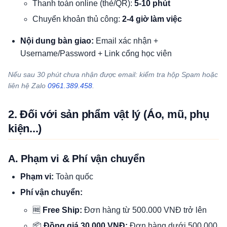
Thanh toán online (thẻ/QR):
5-10 phút
Chuyển khoản thủ công:
2-4 giờ làm việc
Nội dung bàn giao:
Email xác nhận +
Username/Password + Link cổng học viên
Nếu sau 30 phút chưa nhận được email: kiểm tra hộp Spam hoặc
liên hệ Zalo
0961.389.458
.
2. Đối với sản phẩm vật lý (Áo, mũ, phụ
kiện...)
A. Phạm vi & Phí vận chuyển
Phạm vi:
Toàn quốc
Phí vận chuyển:
🆓
Free Ship:
Đơn hàng từ 500.000 VNĐ trở lên
📦
Đồng giá 30.000 VNĐ:
Đơn hàng dưới 500.000