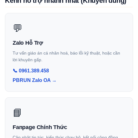
Kênh hỗ trợ nhanh nhất (Khuyên dùng)
💬
Zalo Hỗ Trợ
Tư vấn giáo án cá nhân hoá, báo lỗi kỹ thuật, hoặc cần
lời khuyên gấp.
📞 0961.389.458
PBRUN Zalo OA →
📘
Fanpage Chính Thức
Cập nhật tin tức, kiến thức chạy bộ, kết nối cộng đồng.