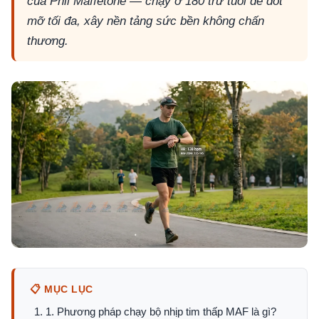
của Phil Maffetone — chạy ở 180 trừ tuổi để đốt
mỡ tối đa, xây nền tảng sức bền không chấn
thương.
📋 MỤC LỤC
1. Phương pháp chạy bộ nhịp tim thấp MAF là gì?