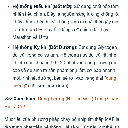
Hệ thống Hiếu khí (Đốt Mỡ):
Sử dụng chất béo làm
nhiên liệu chính. Đây là nguồn năng lượng khổng lồ,
cháy chậm, bền bỉ và không sinh ra chất thải gây mỏi
cơ như ion H+. Đây là "động cơ" chính để chạy
Marathon và Ultra.
Hệ thống Kỵ khí (Đốt Đường):
Sử dụng Glycogen
dự trữ trong cơ và gan. Hệ thống này dự trữ rất nhỏ,
chỉ đủ cho khoảng 90-120 phút vận động cường độ
cao và dễ sinh ra sản phẩm phụ làm cơ bắp nhanh
mỏi. Khi hết đường, bạn sẽ rơi vào trạng thái "
đụng
tường
" (kiệt sức hoàn toàn).
>>> Xem thêm:
Đụng Tường (Hit The Wall) Trong Chạy
Bộ Là Gì?
Mục tiêu của phương pháp chạy bộ nhịp tim thấp MAF là
tập trung phát triển hệ thống Hiếu khí. Lúc này, cơ thể ưu