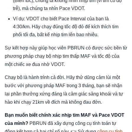
(Biến tốc), chúng ta không nhìn nhịp tim (vì tim có độ
trễ), mà chúng ta nhìn Pace VDOT.
Ví dụ: VDOT cho biết Pace Interval của bạn là
4:30/km. Hãy chạy đúng tốc độ đó để kích thích tim
phổi tối đa, bất kể nhịp tim lên bao nhiêu.
Sự kết hợp này giúp học viên PBRUN có được sức bền từ
phương pháp chạy bộ nhịp tim thấp MAF và tốc độ của
một chiếc xe đua nhờ VDOT.
Chạy bộ là hành trình cả đời. Hãy thử dũng cảm lùi một
bước với phương pháp MAF trong 3 tháng, bạn sẽ nhận
lại phần thưởng xứng đáng là cảm giác sảng khoái và tự
hào khi chạy 21km về đích mà không đau đớn.
Bạn muốn biết chính xác nhịp tim MAF và Pace VDOT
của mình?
PBRUN đã xây dựng công cụ tính toán tự
động kết hợp cả hai chỉ số này. 👉 Sử dụng
công cụ tính