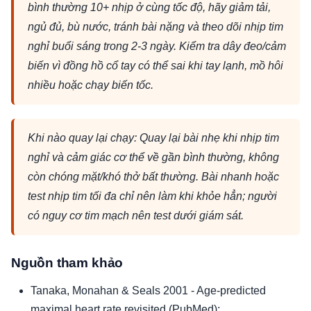
bình thường 10+ nhịp ở cùng tốc độ, hãy giảm tải,
ngủ đủ, bù nước, tránh bài nặng và theo dõi nhịp tim
nghỉ buổi sáng trong 2-3 ngày. Kiểm tra dây đeo/cảm
biến vì đồng hồ cổ tay có thể sai khi tay lạnh, mồ hôi
nhiều hoặc chạy biến tốc.
Khi nào quay lại chạy: Quay lại bài nhẹ khi nhịp tim
nghỉ và cảm giác cơ thể về gần bình thường, không
còn chóng mặt/khó thở bất thường. Bài nhanh hoặc
test nhịp tim tối đa chỉ nên làm khi khỏe hẳn; người
có nguy cơ tim mạch nên test dưới giám sát.
Nguồn tham khảo
Tanaka, Monahan & Seals 2001 - Age-predicted
maximal heart rate revisited (PubMed):