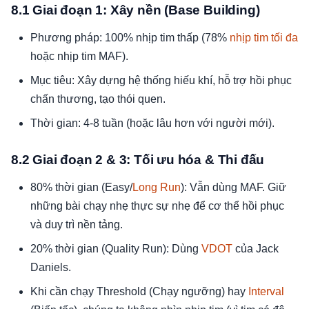
8.1 Giai đoạn 1: Xây nền (Base Building)
Phương pháp: 100% nhịp tim thấp (78%
nhịp tim tối đa
hoặc nhịp tim MAF).
Mục tiêu: Xây dựng hệ thống hiếu khí, hỗ trợ hồi phục
chấn thương, tạo thói quen.
Thời gian: 4-8 tuần (hoặc lâu hơn với người mới).
8.2 Giai đoạn 2 & 3: Tối ưu hóa & Thi đấu
80% thời gian (Easy/
Long Run
): Vẫn dùng MAF. Giữ
những bài chạy nhẹ thực sự nhẹ để cơ thể hồi phục
và duy trì nền tảng.
20% thời gian (Quality Run): Dùng
VDOT
của Jack
Daniels.
Khi cần chạy Threshold (Chạy ngưỡng) hay
Interval