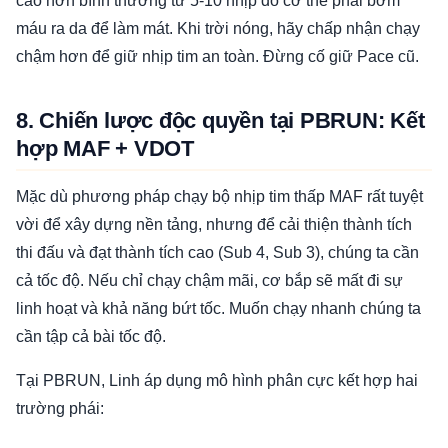
cao hơn bình thường từ 5-10 nhịp do cơ thể phải bơm
máu ra da để làm mát. Khi trời nóng, hãy chấp nhận chạy
chậm hơn để giữ nhịp tim an toàn. Đừng cố giữ Pace cũ.
8. Chiến lược độc quyền tại PBRUN: Kết
hợp MAF + VDOT
Mặc dù phương pháp chạy bộ nhịp tim thấp MAF rất tuyệt
vời để xây dựng nền tảng, nhưng để cải thiện thành tích
thi đấu và đạt thành tích cao (Sub 4, Sub 3), chúng ta cần
cả tốc độ. Nếu chỉ chạy chậm mãi, cơ bắp sẽ mất đi sự
linh hoạt và khả năng bứt tốc. Muốn chạy nhanh chúng ta
cần tập cả bài tốc độ.
Tại PBRUN, Linh áp dụng mô hình phân cực kết hợp hai
trường phái: