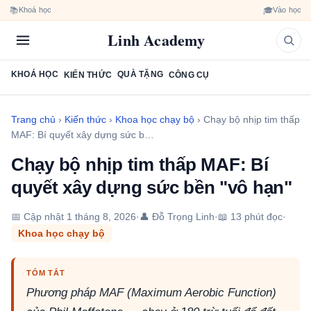
📚
🎓
Khoá học
Vào học
Linh Academy
KHOÁ HỌC
QUÀ TẶNG
KIẾN THỨC
CÔNG CỤ
Trang chủ
›
Kiến thức
›
Khoa học chạy bộ
›
Chạy bộ nhịp tim thấp
MAF: Bí quyết xây dựng sức b…
Chạy bộ nhịp tim thấp MAF: Bí
quyết xây dựng sức bền "vô hạn"
📅 Cập nhật
1 tháng 8, 2026
·
👤 Đỗ Trọng Linh
·
📖 13 phút đọc
·
Khoa học chạy bộ
TÓM TẮT
Phương pháp MAF (Maximum Aerobic Function)