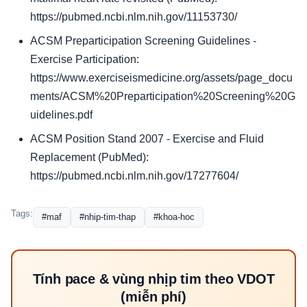
https://pubmed.ncbi.nlm.nih.gov/11153730/
ACSM Preparticipation Screening Guidelines -
Exercise Participation:
https://www.exerciseismedicine.org/assets/page_docu
ments/ACSM%20Preparticipation%20Screening%20G
uidelines.pdf
ACSM Position Stand 2007 - Exercise and Fluid
Replacement (PubMed):
https://pubmed.ncbi.nlm.nih.gov/17277604/
Tags:
#maf
#nhip-tim-thap
#khoa-hoc
Tính pace & vùng nhịp tim theo VDOT
(miễn phí)