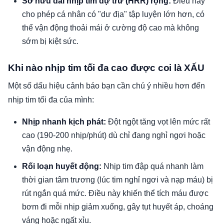
Sở hữu dải nhịp tim dự trữ (HRR) rộng:
Điều này
cho phép cá nhân có "dư địa" tập luyện lớn hơn, có
thể vận động thoải mái ở cường độ cao mà không
sớm bị kiệt sức.
Khi nào nhịp tim tối đa cao được coi là XẤU
Một số dấu hiệu cảnh báo bạn cần chú ý nhiều hơn đến
nhịp tim tối đa của mình:
Nhịp nhanh kịch phát:
Đột ngột tăng vọt lên mức rất
cao (190-200 nhịp/phút) dù chỉ đang nghỉ ngơi hoặc
vận động nhẹ.
Rối loạn huyết động:
Nhịp tim đập quá nhanh làm
thời gian tâm trương (lúc tim nghỉ ngơi và nạp máu) bị
rút ngắn quá mức. Điều này khiến thể tích máu được
bơm đi mỗi nhịp giảm xuống, gây tụt huyết áp, choáng
váng hoặc ngất xỉu.