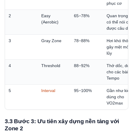
phục cơ
2
Easy
65−78%
Quan trọng nh
(Aerobic)
có thể nói ch
được câu dài
3
Gray Zone
78−88%
Hơi khó thở, 
gây mệt mỏi t
lũy
4
Threshold
88−92%
Thở dốc, dùn
cho các bài
Tempo
5
Interval
95−100%
Gần như kiệt 
dùng cho
VO2max
3.3 Bước 3: Ưu tiên xây dựng nền tảng với
Zone 2