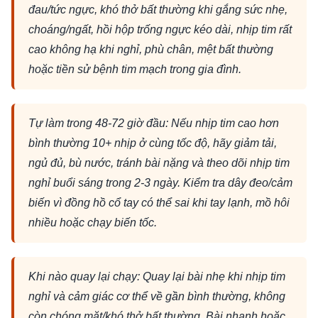
đau/tức ngực, khó thở bất thường khi gắng sức nhẹ,
choáng/ngất, hồi hộp trống ngực kéo dài, nhịp tim rất
cao không hạ khi nghỉ, phù chân, mệt bất thường
hoặc tiền sử bệnh tim mạch trong gia đình.
Tự làm trong 48-72 giờ đầu: Nếu nhịp tim cao hơn
bình thường 10+ nhịp ở cùng tốc độ, hãy giảm tải,
ngủ đủ, bù nước, tránh bài nặng và theo dõi nhịp tim
nghỉ buổi sáng trong 2-3 ngày. Kiểm tra dây đeo/cảm
biến vì đồng hồ cổ tay có thể sai khi tay lạnh, mồ hôi
nhiều hoặc chạy biến tốc.
Khi nào quay lại chạy: Quay lại bài nhẹ khi nhịp tim
nghỉ và cảm giác cơ thể về gần bình thường, không
còn chóng mặt/khó thở bất thường. Bài nhanh hoặc