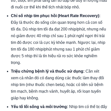
trừ, buộc tim phải tăng tần số đập để duy trì lượng máu
đi nuôi cơ thể khi thể tích nhát bóp nhỏ.
Chỉ số nhịp tim phục hồi (Heart Rate Recovery):
Đây là thước đo sống còn quan trọng hơn cả con số
tối đa. Dù nhịp tim tối đa đạt 200 nhịp/phút, nhưng nếu
nó giảm được 40 nhịp chỉ sau 1 phút nghỉ ngơi thì trái
tim đó được coi là cực kỳ khỏe mạnh. Ngược lại, nhịp
tim tối đa 180 nhịp/phút nhưng sau 1 phút chỉ giảm
được 5 nhịp thì là tín hiệu rủi ro sức khỏe nghiêm
trọng.
Triệu chứng bệnh lý và thuốc sử dụng:
Cần xét
xem cá nhân đó có đang dùng các thuốc làm thay đổi
nhịp tim (như thuốc chẹn beta), hoặc có tiền sử bệnh
tim mạch, bệnh mạch vành, huyết áp, rối loạn tuyến
giáp hay không.
Yếu tố lối sống và môi trường:
Nhịp tim có thể bị đẩy