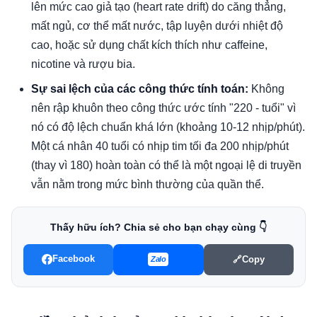
lên mức cao giả tạo (heart rate drift) do căng thẳng,
mất ngủ, cơ thể mất nước, tập luyện dưới nhiệt độ
cao, hoặc sử dụng chất kích thích như caffeine,
nicotine và rượu bia.
Sự sai lệch của các công thức tính toán:
Không
nên rập khuôn theo công thức ước tính "220 - tuổi" vì
nó có độ lệch chuẩn khá lớn (khoảng 10-12 nhịp/phút).
Một cá nhân 40 tuổi có nhịp tim tối đa 200 nhịp/phút
(thay vì 180) hoàn toàn có thể là một ngoại lệ di truyền
vẫn nằm trong mức bình thường của quần thể.
Thấy hữu ích? Chia sẻ cho bạn chạy cùng 👇
Facebook
🔗
Copy
Zalo