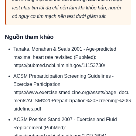
test nhịp tim tối đa chỉ nên làm khi khỏe hẳn; người
có nguy cơ tim mạch nên test dưới giám sát.
Nguồn tham khảo
Tanaka, Monahan & Seals 2001 - Age-predicted
maximal heart rate revisited (PubMed):
https://pubmed.ncbi.nlm.nih.gov/11153730/
ACSM Preparticipation Screening Guidelines -
Exercise Participation:
https://www.exerciseismedicine.org/assets/page_docu
ments/ACSM%20Preparticipation%20Screening%20G
uidelines.pdf
ACSM Position Stand 2007 - Exercise and Fluid
Replacement (PubMed):
https://pubmed.ncbi.nlm.nih.gov/17277604/