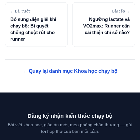
← Bài trước
Bài tiếp →
Bổ sung điện giải khi
Ngưỡng lactate và
chạy bộ: Bí quyết
VO2max: Runner cần
chống chuột rút cho
cải thiện chỉ số nào?
runner
← Quay lại danh mục Khoa học chạy bộ
Đăng ký nhận kiến thức chạy bộ
Bài viết khoa học, giáo án mới, mẹo phòng chấn thương — gửi
tới hộp thư của bạn mỗi tuần.