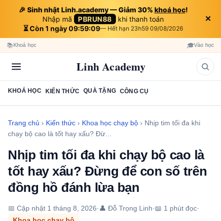
🎉 Sinh nhật Linh.academy — Giảm 30%
khoá học
!
×
Nhập mã
PBRUN88
khi thanh toán
⏳ Còn 1 ngày 09:59:08
— Hết hạn 23h59 09/08/2026
📚
🎓
Khoá học
Vào học
Linh Academy
KHOÁ HỌC
QUÀ TẶNG
KIẾN THỨC
CÔNG CỤ
Trang chủ
›
Kiến thức
›
Khoa học chạy bộ
›
Nhịp tim tối đa khi
chạy bộ cao là tốt hay xấu? Đừ…
Nhịp tim tối đa khi chạy bộ cao là
tốt hay xấu? Đừng để con số trên
đồng hồ đánh lừa bạn
📅 Cập nhật
1 tháng 8, 2026
·
👤 Đỗ Trọng Linh
·
📖 1 phút đọc
·
Khoa học chạy bộ