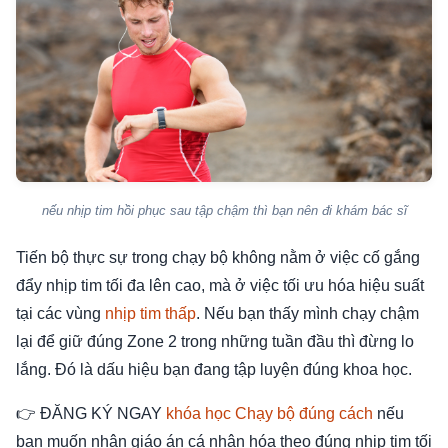
nếu nhịp tim hồi phục sau tập chậm thì bạn nên đi khám bác sĩ
Tiến bộ thực sự trong chạy bộ không nằm ở việc cố gắng
đẩy nhịp tim tối đa lên cao, mà ở việc tối ưu hóa hiệu suất
tại các vùng
nhịp tim thấp
. Nếu bạn thấy mình chạy chậm
lại để giữ đúng Zone 2 trong những tuần đầu thì đừng lo
lắng. Đó là dấu hiệu bạn đang tập luyện đúng khoa học.
👉 ĐĂNG KÝ NGAY
khóa học Chạy bộ đúng cách
nếu
bạn muốn nhận giáo án cá nhân hóa theo đúng nhịp tim tối