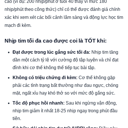
cao (ví dụ: 200 nhịp/phút ở tuổi 40 thay vì mức 180
nhịp/phút theo công thức) chỉ có thể được đánh giá chính
xác khi xem xét các bối cảnh lâm sàng và động lực học tim
mạch đi kèm.
Nhịp tim tối đa cao được coi là TỐT khi:
Đạt được trong lúc gắng sức tối đa:
Nhịp tim tăng
dần một cách tỷ lệ với cường độ tập luyện và chỉ đạt
đỉnh khi cơ thể không thể tiếp tục bài tập.
Không có triệu chứng đi kèm:
Cơ thể không gặp
phải các tình trạng bất thường như đau ngực, chóng
mặt, ngất xỉu hay khó thở so với mức độ gắng sức.
Tốc độ phục hồi nhanh:
Sau khi ngừng vận động,
nhịp tim giảm ít nhất 18-25 nhịp ngay trong phút đầu
tiên.