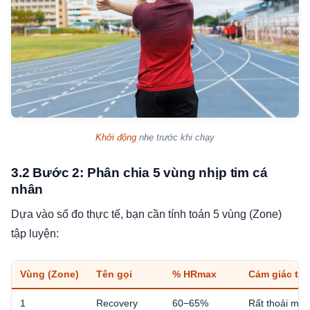
Khởi động
nhẹ trước khi chạy
3.2 Bước 2: Phân chia 5 vùng nhịp tim cá
nhân
Dựa vào số đo thực tế, bạn cần tính toán 5 vùng (Zone)
tập luyện:
Vùng (Zone)
Tên gọi
% HRmax​
Cảm giác thự
1
Recovery
60−65%
Rất thoải mái,