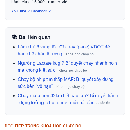
hành cùng 15.000+ runner Việt.
YouTube ↗
Facebook ↗
📚 Bài liên quan
Làm chủ 6 vùng tốc độ chạy (pace) VDOT để
hạn chế chấn thương
· Khoa học chạy bộ
Ngưỡng Lactate là gì? Bí quyết chạy nhanh hơn
mà không kiệt sức
· Khoa học chạy bộ
Chạy bộ nhịp tim thấp MAF: Bí quyết xây dựng
sức bền "vô hạn"
· Khoa học chạy bộ
Chạy marathon 42km hết bao lâu? Bí quyết tránh
"đụng tường" cho runner mới bắt đầu
· Giáo án
ĐỌC TIẾP TRONG KHOA HỌC CHẠY BỘ