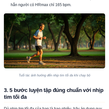
hẳn người có HRmax chỉ 165 bpm.
Tuổi tác ảnh hưởng đến nhịp tim tối đa khi chạy bộ
3. 5 bước luyện tập đúng chuẩn với nhịp
tim tối đa
Dù nhịp tim tối đa của bạn là bao nhiêu, hãy áp dụng quy