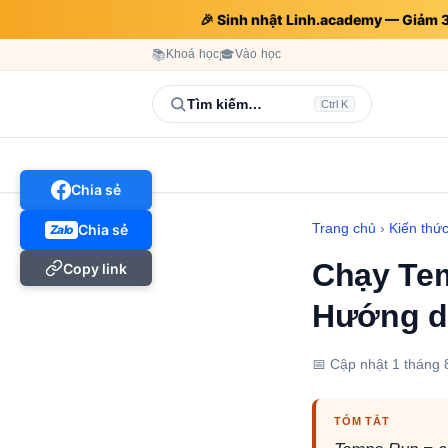
🎉 Sinh nhật Linh.academy — Giảm
📚
Khoá học
🎓
Vào học
Tìm kiếm…
Ctrl K
Chia sẻ
Trang chủ
›
Kiến thứ
Chia sẻ
Zalo
Chạy Tem
Copy link
Hướng dẫ
📅 Cập nhật
1 tháng 
TÓM TẮT