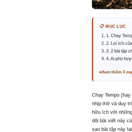
📋 MỤC LỤC
1. Chạy Temp
2. Lợi ích c
3. 2 bài tập 
4. Ai phù hợ
Xem thêm 3 m
Chạy Tempo (hay T
nhịp thở và duy t
hữu ích với những
dõi bài viết này c
sao bài tập này lạ