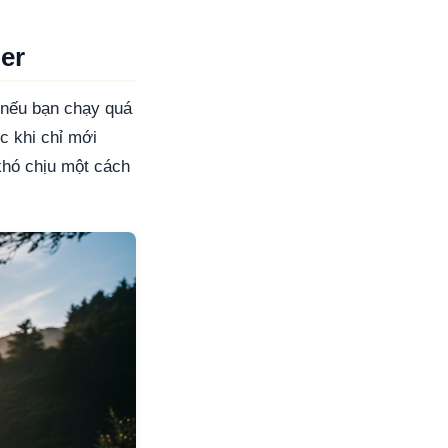
er
 nếu bạn chạy quá
ức khi chỉ mới
khó chịu một cách