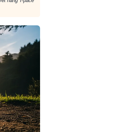
yết nâng T-pace