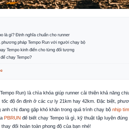
o là gì? Định nghĩa chuẩn cho runner
ủa phương pháp Tempo Run với người chạy bộ
chạy Tempo kinh điển cho từng đối tượng
p để chạy Tempo?
ục
empo Run) là chìa khóa giúp runner cải thiện khả năng chị
rì tốc độ ổn định ở các cự ly 21km hay 42km. Đặc biệt, phư
 anh chị đang gặp khó khăn trong quá trình chạy bộ
nhịp ti
ủa
PBRUN
để biết chạy Tempo là gì, kỹ thuật tập luyện đúng 
i thay đổi hoàn toàn phong độ của bạn nhé!