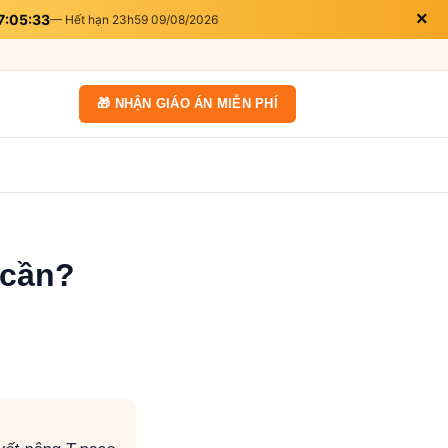
×
7:05:31
— Hết hạn 23h59 09/08/2026
🎁 NHẬN GIÁO ÁN MIỄN PHÍ
 cần?