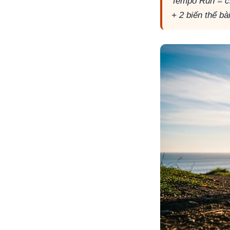
Tempo Run = ch
+ 2 biến thể bà