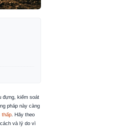
u đựng, kiểm soát
ơng pháp này càng
m thấp
. Hãy theo
cách và lý do vì