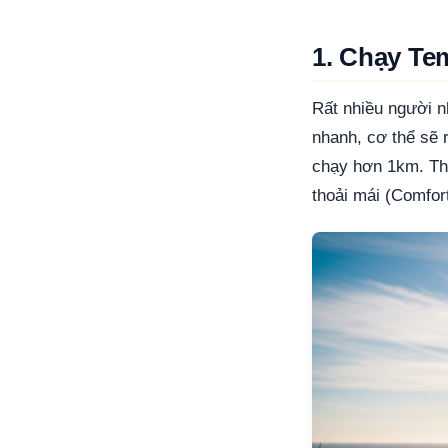
1. Chạy Te
Rất nhiều người n
nhanh, cơ thể sẽ r
chạy hơn 1km. The
thoải mái (Comfor