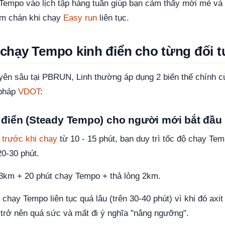
Tempo vào lịch tập hàng tuần giúp bạn cảm thấy mới mẻ và 
m chán khi chạy
Easy run
liên tục.
ập chạy Tempo kinh điển cho từng đối 
yên sâu tại PBRUN, Linh thường áp dụng 2 biến thể chính 
 pháp
VDOT
:
 điển (Steady Tempo) cho người mới bắt đầu
 trước khi chạy
từ 10 - 15 phút, bạn duy trì tốc độ chạy Tem
20-30 phút.
3km + 20 phút chạy Tempo + thả lỏng 2km.
hạy Tempo liên tục quá lâu (trên 30-40 phút) vì khi đó axit l
ẽ trở nên quá sức và mất đi ý nghĩa "nâng ngưỡng".