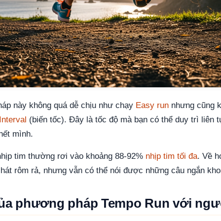
háp này không quá dễ chịu như chạy
Easy run
nhưng cũng k
Interval
(biến tốc). Đây là tốc độ mà bạn có thể duy trì liên 
hết mình.
nhịp tim thường rơi vào khoảng 88-92%
nhịp tim tối đa
. Về h
hát rôm rả, nhưng vẫn có thể nói được những câu ngắn kho
 của phương pháp Tempo Run với ngư