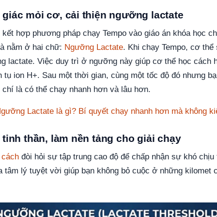
giác mỏi cơ, cải thiện ngưỡng lactate
g kết hợp phương pháp chạy Tempo vào giáo án khóa học c
là nằm ở hai chữ:
Ngưỡng Lactate
. Khi chạy Tempo, cơ thể
ỡng lactate. Việc duy trì ở ngưỡng này giúp cơ thể học cách 
h tụ ion H+. Sau một thời gian, cùng một tốc độ đó nhưng b
 chí là có thể chạy nhanh hơn và lâu hơn.
gưỡng Lactate là gì? Bí quyết chạy nhanh hơn mà không ki
 tinh thần, làm nền tảng cho giải chạy
 cách
đòi hỏi sự tập trung cao độ để chấp nhận sự khó chịu 
ra tâm lý tuyệt vời giúp bạn không bỏ cuộc ở những kilomet c