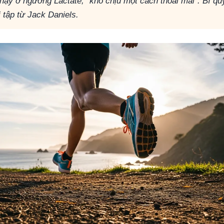
ạy ở ngưỡng Lactate, "khó chịu một cách thoải mái". Bí qu
i tập từ Jack Daniels.