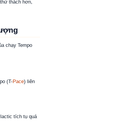
thử thách hơn,
tượng
của chạy Tempo
po (T-
Pace
) liên
actic tích tụ quá