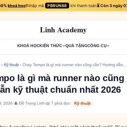
 30%
khoá học
!
Nhập mã
PBRUN88
khi thanh toán
⏳ Còn 3 ngày 0
Linh Academy
KHOÁ HỌC
KIẾN THỨC
QUÀ TẶNG
CÔNG CỤ
c
›
Kỹ thuật
›
Chạy Tempo là gì mà runner nào cũng cần? Hướng dẫn…
po là gì mà runner nào cũng
n kỹ thuật chuẩn nhất 2026
8, 2026
·
👤 Đỗ Trọng Linh
·
📖 7 phút đọc
·
Kỹ thuật