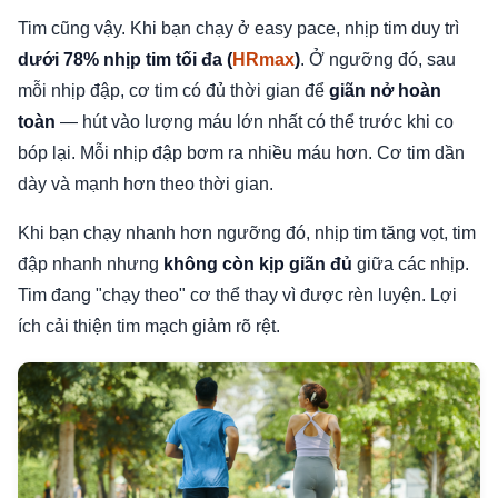
Tim cũng vậy. Khi bạn chạy ở easy pace, nhịp tim duy trì
dưới 78% nhịp tim tối đa (
HRmax
)
. Ở ngưỡng đó, sau
mỗi nhịp đập, cơ tim có đủ thời gian để
giãn nở hoàn
toàn
— hút vào lượng máu lớn nhất có thể trước khi co
bóp lại. Mỗi nhịp đập bơm ra nhiều máu hơn. Cơ tim dần
dày và mạnh hơn theo thời gian.
Khi bạn chạy nhanh hơn ngưỡng đó, nhịp tim tăng vọt, tim
đập nhanh nhưng
không còn kịp giãn đủ
giữa các nhịp.
Tim đang "chạy theo" cơ thể thay vì được rèn luyện. Lợi
ích cải thiện tim mạch giảm rõ rệt.