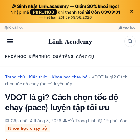
🎉 Sinh nhật Linh.academy — Giảm 30%
khoá học
!
×
Nhập mã
PBRUN88
khi thanh toán
⏳ Còn 03:09:30
— Hết hạn 23h59 09/08/2026
📚
🎓
Khoá học
Vào học
Linh Academy
KHOÁ HỌC
QUÀ TẶNG
KIẾN THỨC
CÔNG CỤ
Trang chủ
›
Kiến thức
›
Khoa học chạy bộ
›
VDOT là gì? Cách
chọn tốc độ chạy (pace) luyện tập…
VDOT là gì? Cách chọn tốc độ
chạy (pace) luyện tập tối ưu
📅 Cập nhật
4 tháng 8, 2026
·
👤 Đỗ Trọng Linh
·
📖 19 phút đọc
·
Khoa học chạy bộ