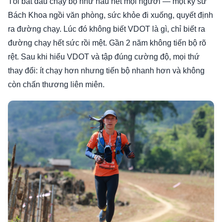
Tôi bắt đầu chạy bộ như hầu hết mọi người — một kỹ sư
Bách Khoa ngồi văn phòng, sức khỏe đi xuống, quyết định
ra đường chạy. Lúc đó không biết VDOT là gì, chỉ biết ra
đường chạy hết sức rồi mệt. Gần 2 năm không tiến bộ rõ
rệt. Sau khi hiểu VDOT và tập đúng cường độ, mọi thứ
thay đổi: ít chạy hơn nhưng tiến bộ nhanh hơn và không
còn chấn thương liên miên.