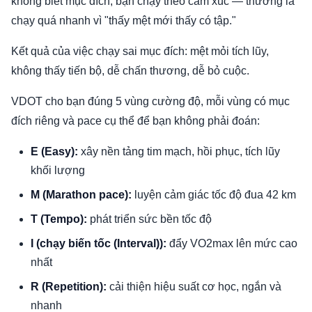
không biết mục đích, bạn chạy theo cảm xúc — thường là
chạy quá nhanh vì "thấy mệt mới thấy có tập."
Kết quả của việc chạy sai mục đích: mệt mỏi tích lũy,
không thấy tiến bộ, dễ chấn thương, dễ bỏ cuộc.
VDOT cho bạn đúng 5 vùng cường độ, mỗi vùng có mục
đích riêng và pace cụ thể để bạn không phải đoán:
E (Easy):
xây nền tảng tim mạch, hồi phục, tích lũy
khối lượng
M (Marathon pace):
luyện cảm giác tốc độ đua 42 km
T (Tempo):
phát triển sức bền tốc độ
I (chạy biến tốc (Interval)):
đẩy VO2max lên mức cao
nhất
R (Repetition):
cải thiện hiệu suất cơ học, ngắn và
nhanh