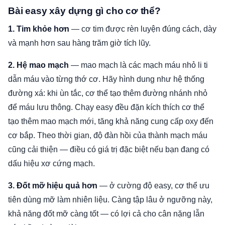
Bài easy xây dựng gì cho cơ thể?
1. Tim khỏe hơn
— cơ tim được rèn luyện đúng cách, dày
và mạnh hơn sau hàng trăm giờ tích lũy.
2. Hệ mao mạch
— mao mạch là các mạch máu nhỏ li ti
dẫn máu vào từng thớ cơ. Hãy hình dung như hệ thống
đường xá: khi ùn tắc, cơ thể tạo thêm đường nhánh nhỏ
để máu lưu thông. Chạy easy đều đặn kích thích cơ thể
tạo thêm mao mạch mới, tăng khả năng cung cấp oxy đến
cơ bắp. Theo thời gian, độ đàn hồi của thành mạch máu
cũng cải thiện — điều có giá trị đặc biệt nếu bạn đang có
dấu hiệu xơ cứng mạch.
3. Đốt mỡ hiệu quả hơn
— ở cường độ easy, cơ thể ưu
tiên dùng mỡ làm nhiên liệu. Càng tập lâu ở ngưỡng này,
khả năng đốt mỡ càng tốt — có lợi cả cho cân nặng lẫn