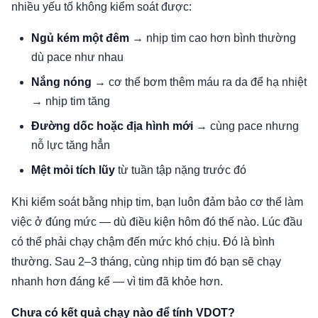
nhiều yếu tố không kiểm soát được:
Ngủ kém một đêm
→ nhịp tim cao hơn bình thường
dù pace như nhau
Nắng nóng
→ cơ thể bơm thêm máu ra da để hạ nhiệt
→ nhịp tim tăng
Đường dốc hoặc địa hình mới
→ cùng pace nhưng
nỗ lực tăng hẳn
Mệt mỏi tích lũy
từ tuần tập nặng trước đó
Khi kiểm soát bằng nhịp tim, bạn luôn đảm bảo cơ thể làm
việc ở đúng mức — dù điều kiện hôm đó thế nào. Lúc đầu
có thể phải chạy chậm đến mức khó chịu. Đó là bình
thường. Sau 2–3 tháng, cùng nhịp tim đó bạn sẽ chạy
nhanh hơn đáng kể — vì tim đã khỏe hơn.
Chưa có kết quả chạy nào để tính VDOT?