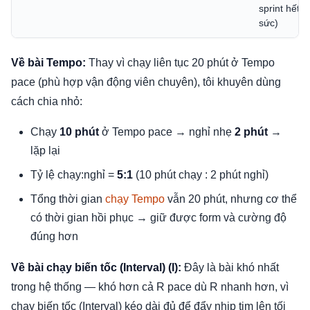
sprint hết
sức)
Về bài Tempo:
Thay vì chạy liên tục 20 phút ở Tempo
pace (phù hợp vận động viên chuyên), tôi khuyên dùng
cách chia nhỏ:
Chạy
10 phút
ở Tempo pace → nghỉ nhẹ
2 phút
→
lặp lại
Tỷ lệ chạy:nghỉ =
5:1
(10 phút chạy : 2 phút nghỉ)
Tổng thời gian
chạy Tempo
vẫn 20 phút, nhưng cơ thể
có thời gian hồi phục → giữ được form và cường độ
đúng hơn
Về bài chạy biến tốc (Interval) (I):
Đây là bài khó nhất
trong hệ thống — khó hơn cả R pace dù R nhanh hơn, vì
chạy biến tốc (Interval) kéo dài đủ để đẩy nhịp tim lên tối