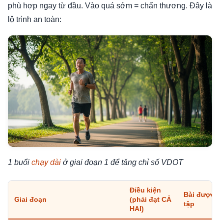
phù hợp ngay từ đầu. Vào quá sớm = chấn thương. Đây là
lộ trình an toàn:
1 buổi
chạy dài
ở giai đoạn 1 để tăng chỉ số VDOT
Điều kiện
Bài được
Giai đoạn
(phải đạt CẢ
tập
HAI)