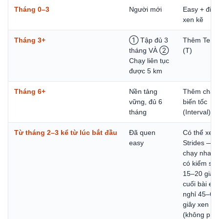
Tháng 0–3
Người mới
Easy + đi b
xen kẽ
Tháng 3+
① Tập đủ 3
Thêm Tem
tháng VÀ ②
(T)
Chạy liên tục
được 5 km
Tháng 6+
Nền tảng
Thêm chạy
vững, đủ 6
biến tốc
tháng
(Interval) (I
Từ tháng 2–3 kể từ lúc bắt đầu
Đã quen
Có thể xen
easy
Strides —
chạy nhanh
có kiểm soá
15–20 giây
cuối bài eas
nghỉ 45–60
giây xen kẽ
(không phả