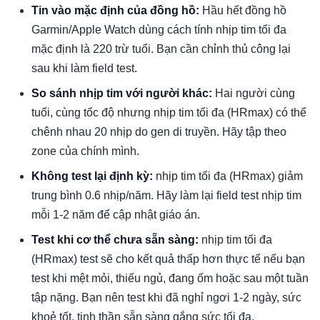
Tin vào mặc định của đồng hồ:
Hầu hết đồng hồ
Garmin/Apple Watch dùng cách tính nhịp tim tối đa
mặc định là 220 trừ tuổi. Bạn cần chỉnh thủ công lại
sau khi làm field test.
So sánh nhịp tim với người khác:
Hai người cùng
tuổi, cùng tốc độ nhưng nhịp tim tối đa (HRmax) có thể
chênh nhau 20 nhịp do gen di truyền. Hãy tập theo
zone của chính mình.
Không test lại định kỳ:
nhịp tim tối đa (HRmax) giảm
trung bình 0.6 nhịp/năm. Hãy làm lại field test nhịp tim
mỗi 1-2 năm để cập nhật giáo án.
Test khi cơ thể chưa sẵn sàng:
nhịp tim tối đa
(HRmax) test sẽ cho kết quả thấp hơn thực tế nếu bạn
test khi mệt mỏi, thiếu ngủ, đang ốm hoặc sau một tuần
tập nặng. Bạn nên test khi đã nghỉ ngơi 1-2 ngày, sức
khoẻ tốt, tinh thần sẵn sàng gắng sức tối đa.