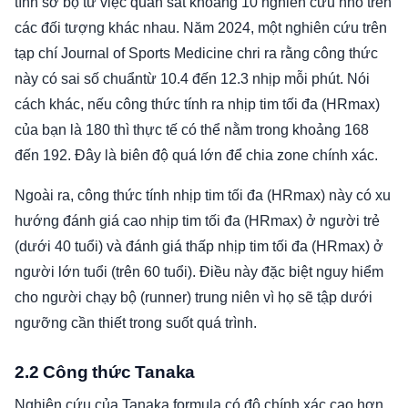
tính sơ bộ từ việc quan sát khoảng 10 nghiên cứu nhỏ trên
các đối tượng khác nhau. Năm 2024, một nghiên cứu trên
tạp chí Journal of Sports Medicine chri ra rằng công thức
này có sai số chuẩntừ 10.4 đến 12.3 nhịp mỗi phút. Nói
cách khác, nếu công thức tính ra nhịp tim tối đa (HRmax)
của bạn là 180 thì thực tế có thể nằm trong khoảng 168
đến 192. Đây là biên độ quá lớn để chia zone chính xác.
Ngoài ra, công thức tính nhịp tim tối đa (HRmax) này có xu
hướng đánh giá cao nhịp tim tối đa (HRmax) ở người trẻ
(dưới 40 tuổi) và đánh giá thấp nhịp tim tối đa (HRmax) ở
người lớn tuổi (trên 60 tuổi). Điều này đặc biệt nguy hiểm
cho người chạy bộ (runner) trung niên vì họ sẽ tập dưới
ngưỡng cần thiết trong suốt quá trình.
2.2 Công thức Tanaka
Nghiên cứu của Tanaka formula có độ chính xác cao hơn