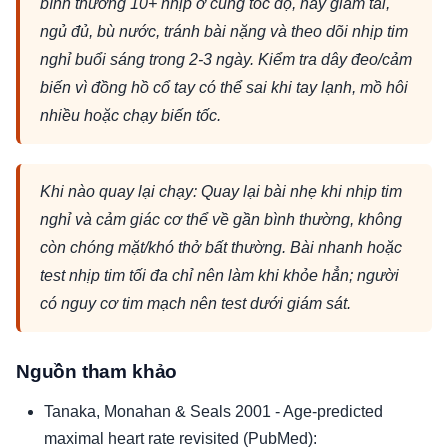
bình thường 10+ nhịp ở cùng tốc độ, hãy giảm tải,
ngủ đủ, bù nước, tránh bài nặng và theo dõi nhịp tim
nghỉ buổi sáng trong 2-3 ngày. Kiểm tra dây đeo/cảm
biến vì đồng hồ cổ tay có thể sai khi tay lạnh, mồ hôi
nhiều hoặc chạy biến tốc.
Khi nào quay lại chạy: Quay lại bài nhẹ khi nhịp tim
nghỉ và cảm giác cơ thể về gần bình thường, không
còn chóng mặt/khó thở bất thường. Bài nhanh hoặc
test nhịp tim tối đa chỉ nên làm khi khỏe hẳn; người
có nguy cơ tim mạch nên test dưới giám sát.
Nguồn tham khảo
Tanaka, Monahan & Seals 2001 - Age-predicted
maximal heart rate revisited (PubMed):