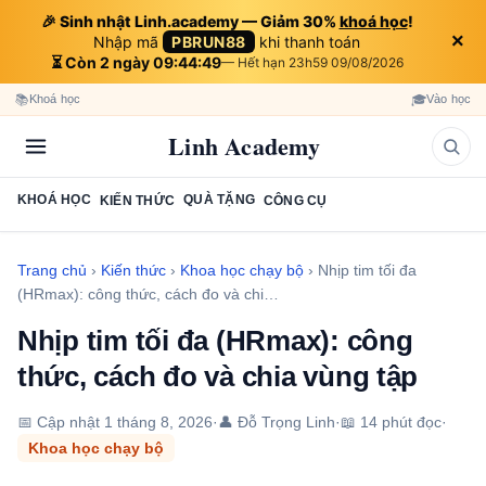
🎉 Sinh nhật Linh.academy — Giảm 30%
khoá học
!
×
Nhập mã
PBRUN88
khi thanh toán
⏳ Còn 2 ngày 09:44:48
— Hết hạn 23h59 09/08/2026
📚
🎓
Khoá học
Vào học
Linh Academy
KHOÁ HỌC
QUÀ TẶNG
KIẾN THỨC
CÔNG CỤ
Trang chủ
›
Kiến thức
›
Khoa học chạy bộ
›
Nhịp tim tối đa
(HRmax): công thức, cách đo và chi…
Nhịp tim tối đa (HRmax): công
thức, cách đo và chia vùng tập
📅 Cập nhật
1 tháng 8, 2026
·
👤 Đỗ Trọng Linh
·
📖 14 phút đọc
·
Khoa học chạy bộ