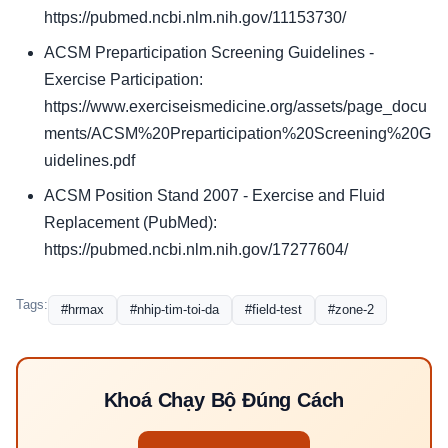
https://pubmed.ncbi.nlm.nih.gov/11153730/
ACSM Preparticipation Screening Guidelines -
Exercise Participation:
https://www.exerciseismedicine.org/assets/page_docu
ments/ACSM%20Preparticipation%20Screening%20G
uidelines.pdf
ACSM Position Stand 2007 - Exercise and Fluid
Replacement (PubMed):
https://pubmed.ncbi.nlm.nih.gov/17277604/
Tags:
#hrmax
#nhip-tim-toi-da
#field-test
#zone-2
Khoá Chạy Bộ Đúng Cách