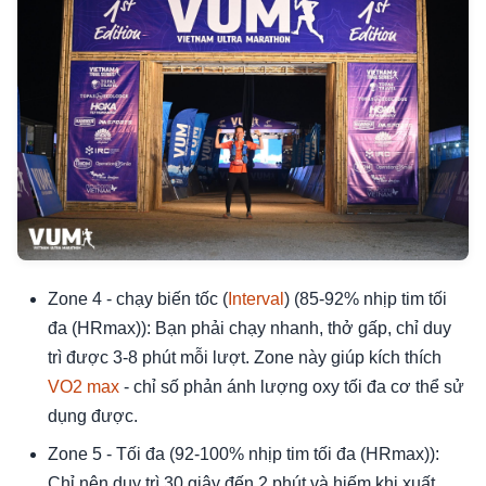
Zone 4 - chạy biến tốc (
Interval
) (85-92% nhịp tim tối
đa (HRmax)): Bạn phải chạy nhanh, thở gấp, chỉ duy
trì được 3-8 phút mỗi lượt. Zone này giúp kích thích
VO2 max
- chỉ số phản ánh lượng oxy tối đa cơ thể sử
dụng được.
Zone 5 - Tối đa (92-100% nhịp tim tối đa (HRmax)):
Chỉ nên duy trì 30 giây đến 2 phút và hiếm khi xuất