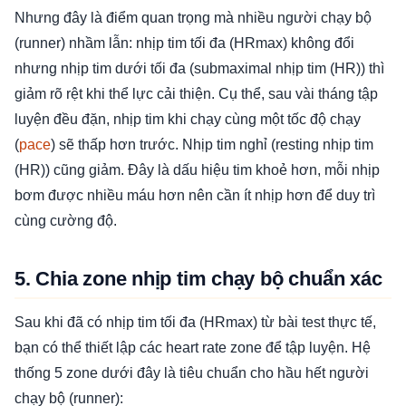
Nhưng đây là điểm quan trọng mà nhiều người chạy bộ
(runner) nhầm lẫn: nhịp tim tối đa (HRmax) không đổi
nhưng nhịp tim dưới tối đa (submaximal nhịp tim (HR)) thì
giảm rõ rệt khi thể lực cải thiện. Cụ thể, sau vài tháng tập
luyện đều đặn, nhịp tim khi chạy cùng một tốc độ chạy
(
pace
) sẽ thấp hơn trước. Nhịp tim nghỉ (resting nhịp tim
(HR)) cũng giảm. Đây là dấu hiệu tim khoẻ hơn, mỗi nhịp
bơm được nhiều máu hơn nên cần ít nhịp hơn để duy trì
cùng cường độ.
5. Chia zone nhịp tim chạy bộ chuẩn xác
Sau khi đã có nhịp tim tối đa (HRmax) từ bài test thực tế,
bạn có thể thiết lập các heart rate zone để tập luyện. Hệ
thống 5 zone dưới đây là tiêu chuẩn cho hầu hết người
chạy bộ (runner):