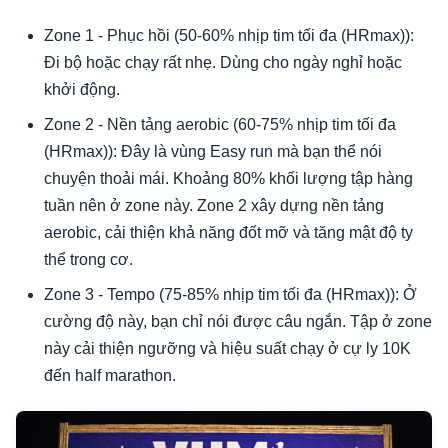
Zone 1 - Phục hồi (50-60% nhịp tim tối đa (HRmax)):
Đi bộ hoặc chạy rất nhẹ. Dùng cho ngày nghỉ hoặc
khởi động.
Zone 2 - Nền tảng aerobic (60-75% nhịp tim tối đa
(HRmax)): Đây là vùng Easy run mà bạn thể nói
chuyện thoải mái. Khoảng 80% khối lượng tập hàng
tuần nên ở zone này. Zone 2 xây dựng nền tảng
aerobic, cải thiện khả năng đốt mỡ và tăng mật độ ty
thể trong cơ.
Zone 3 - Tempo (75-85% nhịp tim tối đa (HRmax)): Ở
cường độ này, bạn chỉ nói được câu ngắn. Tập ở zone
này cải thiện ngưỡng và hiệu suất chạy ở cự ly 10K
đến half marathon.