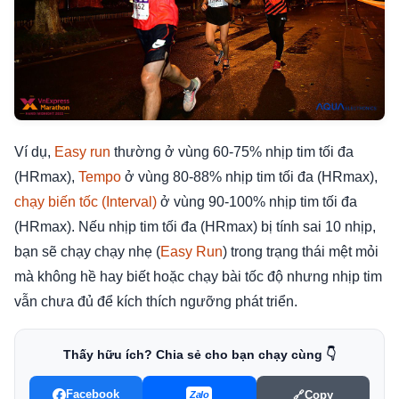
Ví dụ,
Easy run
thường ở vùng 60-75% nhịp tim tối đa
(HRmax),
Tempo
ở vùng 80-88% nhịp tim tối đa (HRmax),
chạy biến tốc (Interval)
ở vùng 90-100% nhịp tim tối đa
(HRmax). Nếu nhịp tim tối đa (HRmax) bị tính sai 10 nhịp,
bạn sẽ chạy chạy nhẹ (
Easy Run
) trong trạng thái mệt mỏi
mà không hề hay biết hoặc chạy bài tốc độ nhưng nhịp tim
vẫn chưa đủ để kích thích ngưỡng phát triển.
Thấy hữu ích? Chia sẻ cho bạn chạy cùng 👇
Facebook
🔗
Copy
Zalo