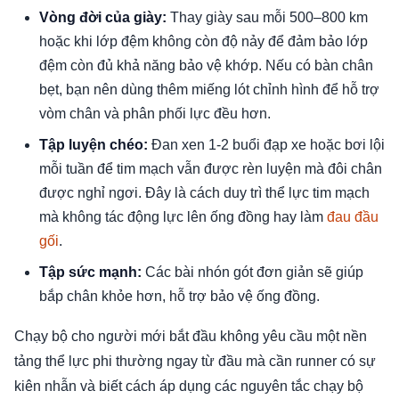
Vòng đời của giày:
Thay giày sau mỗi 500–800 km
hoặc khi lớp đệm không còn độ nảy để đảm bảo lớp
đệm còn đủ khả năng bảo vệ khớp. Nếu có bàn chân
bẹt, bạn nên dùng thêm miếng lót chỉnh hình để hỗ trợ
vòm chân và phân phối lực đều hơn.
Tập luyện chéo:
Đan xen 1-2 buổi đạp xe hoặc bơi lội
mỗi tuần để tim mạch vẫn được rèn luyện mà đôi chân
được nghỉ ngơi. Đây là cách duy trì thể lực tim mạch
mà không tác động lực lên ống đồng hay làm
đau đầu
gối
.
Tập sức mạnh:
Các bài nhón gót đơn giản sẽ giúp
bắp chân khỏe hơn, hỗ trợ bảo vệ ống đồng.
Chạy bộ cho người mới bắt đầu không yêu cầu một nền
tảng thể lực phi thường ngay từ đầu mà cần runner có sự
kiên nhẫn và biết cách áp dụng các nguyên tắc chạy bộ