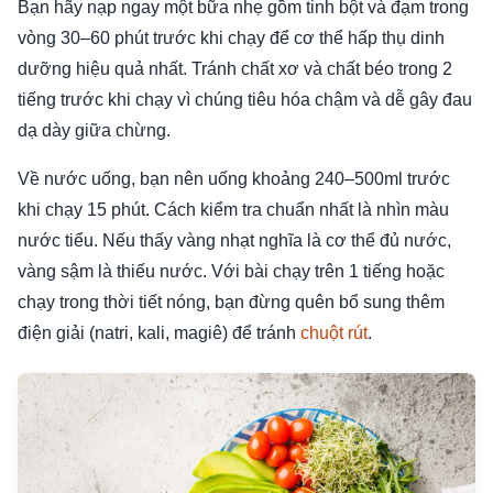
Bạn hãy nạp ngay một bữa nhẹ gồm tinh bột và đạm trong
vòng 30–60 phút trước khi chạy để cơ thể hấp thụ dinh
dưỡng hiệu quả nhất. Tránh chất xơ và chất béo trong 2
tiếng trước khi chạy vì chúng tiêu hóa chậm và dễ gây đau
dạ dày giữa chừng.
Về nước uống, bạn nên uống khoảng 240–500ml trước
khi chạy 15 phút. Cách kiểm tra chuẩn nhất là nhìn màu
nước tiểu. Nếu thấy vàng nhạt nghĩa là cơ thể đủ nước,
vàng sậm là thiếu nước. Với bài chạy trên 1 tiếng hoặc
chạy trong thời tiết nóng, bạn đừng quên bổ sung thêm
điện giải (natri, kali, magiê) để tránh
chuột rút
.