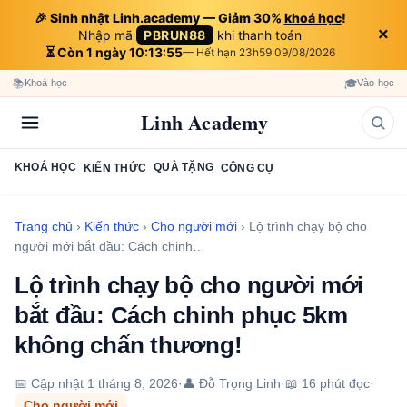
🎉 Sinh nhật Linh.academy — Giảm 30%
khoá học
!
×
Nhập mã
PBRUN88
khi thanh toán
⏳ Còn 1 ngày 10:13:53
— Hết hạn 23h59 09/08/2026
📚
🎓
Khoá học
Vào học
Linh Academy
KHOÁ HỌC
QUÀ TẶNG
KIẾN THỨC
CÔNG CỤ
Trang chủ
›
Kiến thức
›
Cho người mới
›
Lộ trình chạy bộ cho
người mới bắt đầu: Cách chinh…
Lộ trình chạy bộ cho người mới
bắt đầu: Cách chinh phục 5km
không chấn thương!
📅 Cập nhật
1 tháng 8, 2026
·
👤 Đỗ Trọng Linh
·
📖 16 phút đọc
·
Cho người mới