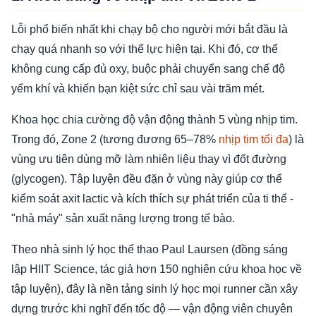
Lỗi phổ biến nhất khi chạy bộ cho người mới bắt đầu là
chạy quá nhanh so với thể lực hiện tại. Khi đó, cơ thể
không cung cấp đủ oxy, buộc phải chuyển sang chế độ
yếm khí và khiến bạn kiệt sức chỉ sau vài trăm mét.
Khoa học chia cường độ vận động thành 5 vùng nhịp tim.
Trong đó, Zone 2 (tương đương 65–78%
nhịp tim tối đa
) là
vùng ưu tiên dùng mỡ làm nhiên liệu thay vì đốt đường
(glycogen). Tập luyện đều đặn ở vùng này giúp cơ thể
kiểm soát axit lactic và kích thích sự phát triển của ti thể -
"nhà máy" sản xuất năng lượng trong tế bào.
Theo nhà sinh lý học thể thao Paul Laursen (đồng sáng
lập HIIT Science, tác giả hơn 150 nghiên cứu khoa học về
tập luyện), đây là nền tảng sinh lý học mọi runner cần xây
dựng trước khi nghĩ đến tốc độ — vận động viên chuyên