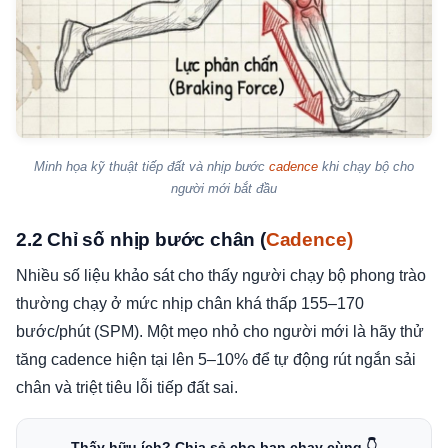
Minh họa kỹ thuật tiếp đất và nhịp bước
cadence
khi chạy bộ cho
người mới bắt đầu
2.2 Chỉ số nhịp bước chân (
Cadence)
Nhiều số liệu khảo sát cho thấy người chạy bộ phong trào
thường chạy ở mức nhịp chân khá thấp 155–170
bước/phút (SPM). Một mẹo nhỏ cho người mới là hãy thử
tăng cadence hiện tại lên 5–10% để tự động rút ngắn sải
chân và triệt tiêu lỗi tiếp đất sai.
Thấy hữu ích? Chia sẻ cho bạn chạy cùng 👇