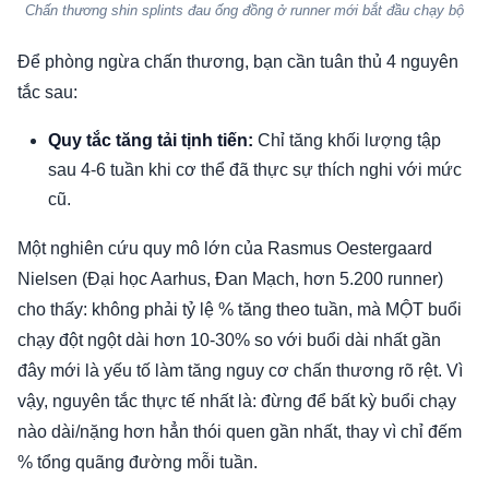
Chấn thương shin splints đau ống đồng ở runner mới bắt đầu chạy bộ
Để phòng ngừa chấn thương, bạn cần tuân thủ 4 nguyên
tắc sau:
Quy tắc tăng tải tịnh tiến:
Chỉ tăng khối lượng tập
sau 4-6 tuần khi cơ thể đã thực sự thích nghi với mức
cũ.
Một nghiên cứu quy mô lớn của Rasmus Oestergaard
Nielsen (Đại học Aarhus, Đan Mạch, hơn 5.200 runner)
cho thấy: không phải tỷ lệ % tăng theo tuần, mà MỘT buổi
chạy đột ngột dài hơn 10-30% so với buổi dài nhất gần
đây mới là yếu tố làm tăng nguy cơ chấn thương rõ rệt. Vì
vậy, nguyên tắc thực tế nhất là: đừng để bất kỳ buổi chạy
nào dài/nặng hơn hẳn thói quen gần nhất, thay vì chỉ đếm
% tổng quãng đường mỗi tuần.