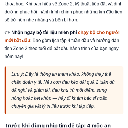
khoa học. Khi bạn hiểu về Zone 2, kỹ thuật tiếp đất và dinh
dưỡng phục hồi, hành trình chinh phục những km đầu tiên
sẽ trở nên nhẹ nhàng và bền bỉ hơn.
👉
Nhận ngay bộ tài liệu miễn phí
chạy bộ cho người
mới bắt đầu
: Bao gồm lịch tập 4 tuần đầu và hướng dẫn
tính Zone 2 theo tuổi để bắt đầu hành trình của bạn ngay
hôm nay!
Lưu ý: Đây là thông tin tham khảo, không thay thế
chẩn đoán y tế. Nếu cơn đau kéo dài quá 2 tuần dù
đã nghỉ và giảm tải, đau khu trú một điểm, sưng
nóng hoặc kẹt khớp — hãy đi khám bác sĩ hoặc
chuyên gia vật lý trị liệu trước khi tập tiếp.
Trước khi dùng nhịp tim để tập: 4 mốc an