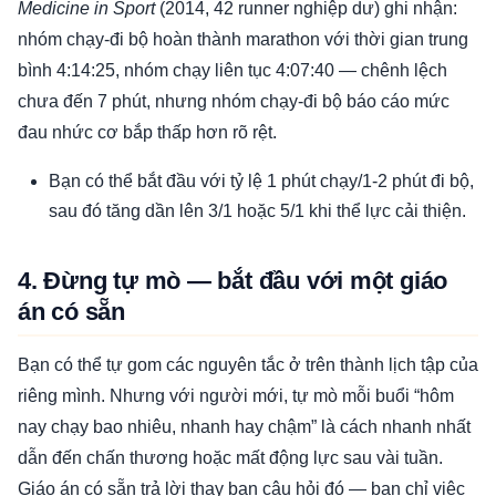
Medicine in Sport
(2014, 42 runner nghiệp dư) ghi nhận:
nhóm chạy-đi bộ hoàn thành marathon với thời gian trung
bình 4:14:25, nhóm chạy liên tục 4:07:40 — chênh lệch
chưa đến 7 phút, nhưng nhóm chạy-đi bộ báo cáo mức
đau nhức cơ bắp thấp hơn rõ rệt.
Bạn có thể bắt đầu với tỷ lệ 1 phút chạy/1-2 phút đi bộ,
sau đó tăng dần lên 3/1 hoặc 5/1 khi thể lực cải thiện.
4. Đừng tự mò — bắt đầu với một giáo
án có sẵn
Bạn có thể tự gom các nguyên tắc ở trên thành lịch tập của
riêng mình. Nhưng với người mới, tự mò mỗi buổi “hôm
nay chạy bao nhiêu, nhanh hay chậm” là cách nhanh nhất
dẫn đến chấn thương hoặc mất động lực sau vài tuần.
Giáo án có sẵn trả lời thay bạn câu hỏi đó — bạn chỉ việc