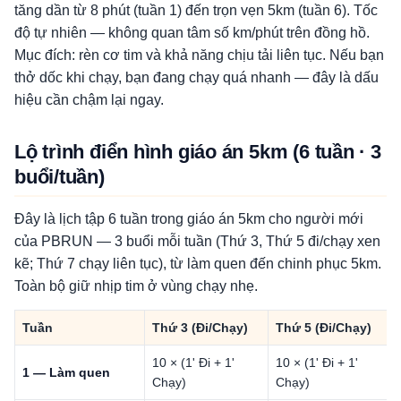
tăng dần từ 8 phút (tuần 1) đến trọn vẹn 5km (tuần 6). Tốc
độ tự nhiên — không quan tâm số km/phút trên đồng hồ.
Mục đích: rèn cơ tim và khả năng chịu tải liên tục. Nếu bạn
thở dốc khi chạy, bạn đang chạy quá nhanh — đây là dấu
hiệu cần chậm lại ngay.
Lộ trình điển hình giáo án 5km (6 tuần · 3
buổi/tuần)
Đây là lịch tập 6 tuần trong giáo án 5km cho người mới
của PBRUN — 3 buổi mỗi tuần (Thứ 3, Thứ 5 đi/chạy xen
kẽ; Thứ 7 chạy liên tục), từ làm quen đến chinh phục 5km.
Toàn bộ giữ nhịp tim ở vùng chạy nhẹ.
Tuần
Thứ 3 (Đi/Chạy)
Thứ 5 (Đi/Chạy)
10 × (1' Đi + 1'
10 × (1' Đi + 1'
1 — Làm quen
Chạy)
Chạy)