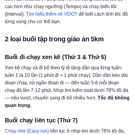
cao hơn như chạy ngưỡng (Tempo) và chạy biến tốc
(Interval).
Tìm hiểu thêm về VDOT
để biết cách tính tốc độ
từng vùng cho cơ thể bạn.
2 loại buổi tập trong giáo án 5km
Buổi đi-chạy xen kẽ (Thứ 3 & Thứ 5)
Xen kẽ chạy và đi bộ theo tỷ lệ tăng dần qua từng tuần:
tuần 1 là 10 lần (1 phút đi + 1 phút chạy). Dần dần kéo dài
đoạn chạy, rút ngắn đoạn đi — đến tuần 5-6 mỗi đoạn
chạy đã lên 7-12 phút. Nhịp tim kiểm soát dưới 78% tối đa
— nếu vượt, chuyển sang đi bộ nhiều hơn.
Tốc độ không
quan trọng.
Buổi chạy liên tục (Thứ 7)
Chạy nhẹ (Easy run)
liên tục ở nhịp tim dưới 78% tối đa,