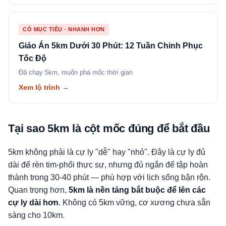
CÓ MỤC TIÊU · NHANH HƠN
Giáo Án 5km Dưới 30 Phút: 12 Tuần Chinh Phục
Tốc Độ
Đã chạy 5km, muốn phá mốc thời gian
Xem lộ trình →
Tại sao 5km là cột mốc đúng để bắt đầu
5km không phải là cự ly "dễ" hay "nhỏ". Đây là cự ly đủ
dài để rèn tim-phổi thực sự, nhưng đủ ngắn để tập hoàn
thành trong 30-40 phút — phù hợp với lịch sống bận rộn.
Quan trọng hơn,
5km là nền tảng bắt buộc để lên các
cự ly dài hơn
. Không có 5km vững, cơ xương chưa sẵn
sàng cho 10km.