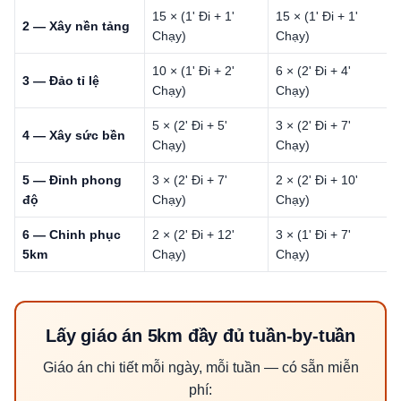
15 × (1' Đi + 1'
15 × (1' Đi + 1'
2 — Xây nền tảng
Chạy)
Chạy)
10 × (1' Đi + 2'
6 × (2' Đi + 4'
3 — Đảo tỉ lệ
Chạy)
Chạy)
5 × (2' Đi + 5'
3 × (2' Đi + 7'
4 — Xây sức bền
Chạy)
Chạy)
5 — Đỉnh phong
3 × (2' Đi + 7'
2 × (2' Đi + 10'
độ
Chạy)
Chạy)
6 — Chinh phục
2 × (2' Đi + 12'
3 × (1' Đi + 7'
5km
Chạy)
Chạy)
Lấy giáo án 5km đầy đủ tuần-by-tuần
Giáo án chi tiết mỗi ngày, mỗi tuần — có sẵn miễn
phí: