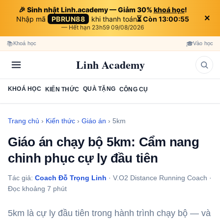
🎉 Sinh nhật Linh.academy — Giảm 30%
khoá học
!
×
Nhập mã
PBRUN88
khi thanh toán
⏳ Còn 13:00:55
— Hết hạn 23h59 09/08/2026
📚
🎓
Khoá học
Vào học
Linh Academy
KHOÁ HỌC
QUÀ TẶNG
KIẾN THỨC
CÔNG CỤ
Trang chủ
›
Kiến thức
›
Giáo án
›
5km
Giáo án chạy bộ 5km: Cẩm nang
chinh phục cự ly đầu tiên
Tác giả:
Coach Đỗ Trọng Linh
· V.O2 Distance Running Coach ·
Đọc khoảng 7 phút
5km là cự ly đầu tiên trong hành trình chạy bộ — và