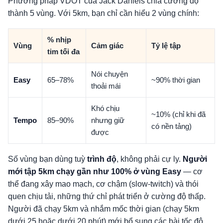
Phương pháp VDOT của Jack Daniels chia cường độ
thành 5 vùng. Với 5km, bạn chỉ cần hiểu 2 vùng chính:
% nhịp
Vùng
Cảm giác
Tỷ lệ tập
tim tối đa
Nói chuyện
Easy
65–78%
~90% thời gian
thoải mái
Khó chịu
~10% (chỉ khi đã
Tempo
85–90%
nhưng giữ
có nền tảng)
được
Số vùng bạn dùng tuỳ
trình độ
, không phải cự ly.
Người
mới tập 5km chạy gần như 100% ở vùng Easy
— cơ
thể đang xây mao mạch, cơ chậm (slow-twitch) và thói
quen chịu tải, những thứ chỉ phát triển ở cường độ thấp.
Người đã chạy 5km và nhắm mốc thời gian (chạy 5km
dưới 25 hoặc dưới 20 phút) mới bổ sung các bài tốc độ