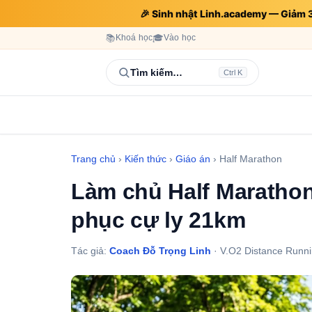
🎉 Sinh nhật Linh.academy — Giảm
📚
Khoá học
🎓
Vào học
Tìm kiếm…
Ctrl K
Trang chủ
›
Kiến thức
›
Giáo án
›
Half Marathon
Làm chủ Half Maratho
phục cự ly 21km
Tác giả:
Coach Đỗ Trọng Linh
· V.O2 Distance Runni