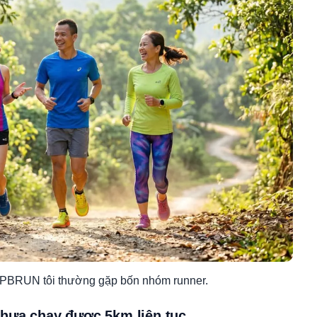
ại PBRUN tôi thường gặp bốn nhóm runner.
hưa chạy được 5km liên tục