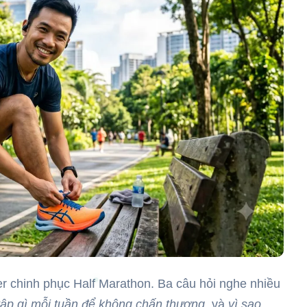
r chinh phục Half Marathon. Ba câu hỏi nghe nhiều
tập gì mỗi tuần để không chấn thương
, và
vì sao