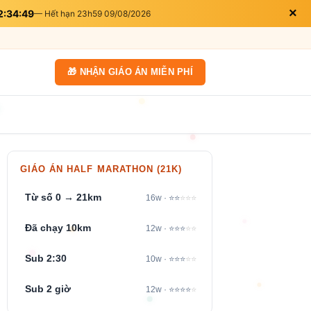
×
2:34:47
— Hết hạn 23h59 09/08/2026
🎁 NHẬN GIÁO ÁN MIỄN PHÍ
GIÁO ÁN HALF MARATHON (21K)
Từ số 0 → 21km
16w · ⭐⭐
⭐⭐⭐
Đã chạy 10km
12w · ⭐⭐⭐
⭐⭐
Sub 2:30
10w · ⭐⭐⭐
⭐⭐
Sub 2 giờ
12w · ⭐⭐⭐⭐
⭐