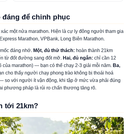
ao đáng để chinh phục
 xác một nửa marathon. Hiện là cự ly đông người tham gia
VnExpress Marathon, VPBank, Long Biên Marathon.
ột mốc đáng nhớ.
Một, đủ thử thách:
hoàn thành 21km
ển từ đốt đường sang đốt mỡ.
Hai, đủ ngắn:
chỉ cần 12
4-6 của marathon) — bạn có thể chạy 2-3 giải mỗi năm.
Ba,
n cho thấy người chạy phong trào không bị thoái hoá
 so với người ít vận động, khi tập ở mức vừa phải đúng
i phương pháp là rủi ro chấn thương tăng rõ.
h tới 21km?