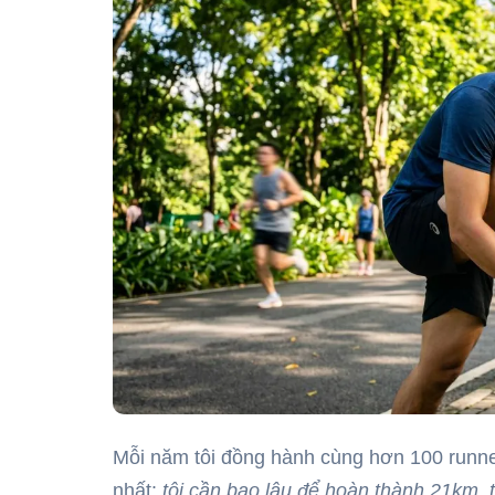
Mỗi năm tôi đồng hành cùng hơn 100 runne
nhất:
tôi cần bao lâu để hoàn thành 21km
,