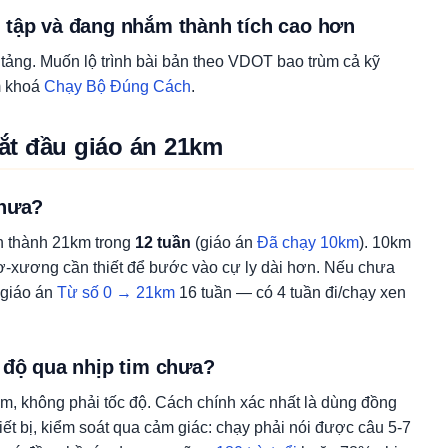
 tập và đang nhắm thành tích cao hơn
 tảng. Muốn lộ trình bài bản theo VDOT bao trùm cả kỹ
m khoá
Chạy Bộ Đúng Cách
.
bắt đầu giáo án 21km
chưa?
n thành 21km trong
12 tuần
(giáo án
Đã chạy 10km
). 10km
cơ-xương cần thiết để bước vào cự ly dài hơn. Nếu chưa
 giáo án
Từ số 0 → 21km
16 tuần — có 4 tuần đi/chạy xen
 độ qua nhịp tim chưa?
im, không phải tốc độ. Cách chính xác nhất là dùng đồng
iết bị, kiểm soát qua cảm giác: chạy phải nói được câu 5-7