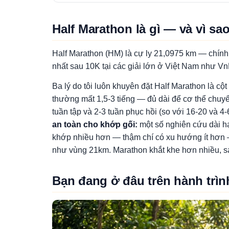
Half Marathon là gì — và vì s
Half Marathon (HM) là cự ly 21,0975 km — chính
nhất sau 10K tại các giải lớn ở Việt Nam như 
Ba lý do tôi luôn khuyên đặt Half Marathon là c
thường mất 1,5-3 tiếng — đủ dài để cơ thể chuy
tuần tập và 2-3 tuần phục hồi (so với 16-20 và 
an toàn cho khớp gối:
một số nghiên cứu dài hạ
khớp nhiều hơn — thậm chí có xu hướng ít hơn —
như vùng 21km. Marathon khắt khe hơn nhiều, sa
Bạn đang ở đâu trên hành trìn