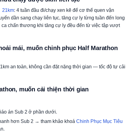
→ 21km
: 4 tuần đầu đi/chạy xen kẽ để cơ thể quen vận
uyển dần sang chạy liên tục, tăng cự ly từng tuần đến long
ca chấn thương khi tăng cự ly đều đến từ việc tập vượt
hoải mái, muốn chinh phục Half Marathon
21km an toàn, không cần đặt nặng thời gian — tốc độ tự cải
thon, muốn cải thiện thời gian
iáo án Sub 2 ở phần dưới.
nhanh hơn Sub 2 → tham khảo khoá
Chinh Phục Mục Tiêu
n.