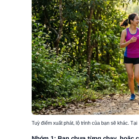
Tuỳ điểm xuất phát, lộ trình của bạn sẽ khác. T
Nhóm 1: Bạn chưa từng chạy, hoặc c