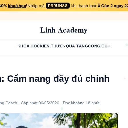
 30%
khoá học
!
Nhập mã
PBRUN88
khi thanh toán
⏳ Còn 2 ngày 2
Linh Academy
KHOÁ HỌC
KIẾN THỨC
QUÀ TẶNG
CÔNG CỤ
n: Cẩm nang đầy đủ chinh
ng Coach · Cập nhật 06/05/2026 · Đọc khoảng 18 phút