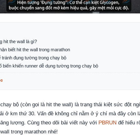
hit the wall là gì?
hận biết hit the wall trong marathon
ể tránh đụng tường trong chạy bộ
ổ biến khiến runner dễ dụng tường trong chạy bộ
ục
hạy bộ (còn gọi là hit the wall) là trạng thái kiệt sức đột n
ải ở km thứ 30. Vấn đề không chỉ nằm ở ý chí mà đây còn l
ăng lượng. Cùng theo dõi bài viết này với
PBRUN
để hiểu r
 wall trong marathon nhé!