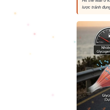
Hit the wall ở
lược tránh đụn