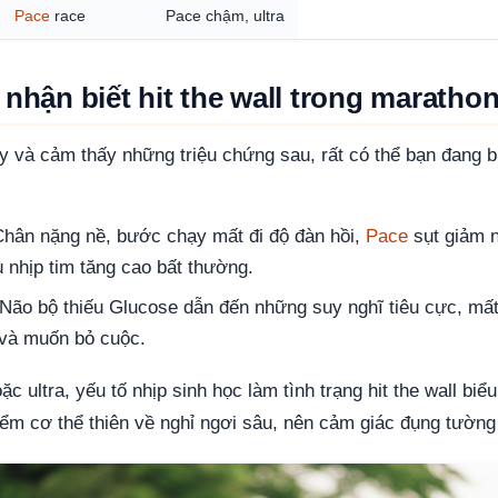
Pace
race
Pace chậm, ultra
 nhận biết hit the wall trong maratho
 và cảm thấy những triệu chứng sau, rất có thể bạn đang b
hân nặng nề, bước chạy mất đi độ đàn hồi,
Pace
sụt giảm n
 nhịp tim tăng cao bất thường.
Não bộ thiếu Glucose dẫn đến những suy nghĩ tiêu cực, mất
 và muốn bỏ cuộc.
c ultra, yếu tố nhịp sinh học làm tình trạng hit the wall biể
điểm cơ thể thiên về nghỉ ngơi sâu, nên cảm giác đụng tường 