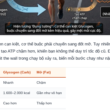
n cạn kiệt, cơ thể buộc phải chuyển sang đốt mỡ. Tuy nhiê
 tạo ATP chậm hơn, khiến bạn không thể duy trì tốc độ cũ. Đ
it the wall trong chạy bộ xảy ra, biến mỗi bước chạy như nặ
Glycogen (Carb)
Mỡ (Fat)
Nhanh
Chậm
1.600–2.000 kcal
Gần như vô hạn
Cao hơn
Thấp hơn