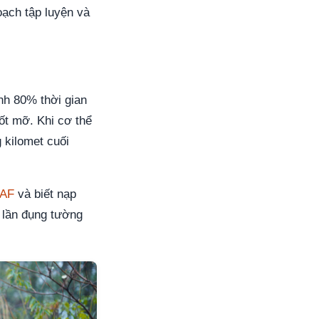
oạch tập luyện và
ành 80% thời gian
ốt mỡ. Khi cơ thể
 kilomet cuối
AF
và biết nạp
 lần đụng tường