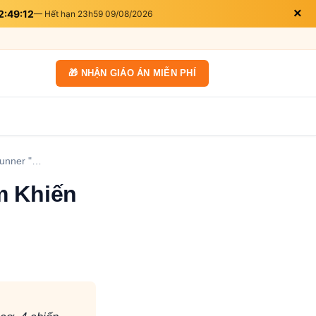
×
2:49:10
— Hết hạn 23h59 09/08/2026
🎁 NHẬN GIÁO ÁN MIỄN PHÍ
Runner "…
m Khiến