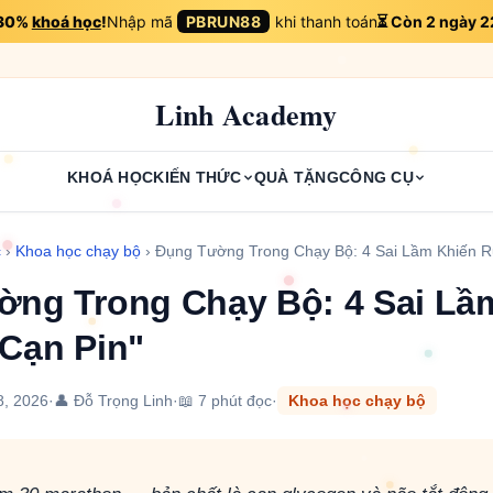
 30%
khoá học
!
Nhập mã
PBRUN88
khi thanh toán
⏳ Còn 2 ngày 2
Linh Academy
KHOÁ HỌC
KIẾN THỨC
QUÀ TẶNG
CÔNG CỤ
c
›
Khoa học chạy bộ
›
Đụng Tường Trong Chạy Bộ: 4 Sai Lầm Khiến 
ng Trong Chạy Bộ: 4 Sai Lầ
Cạn Pin"
8, 2026
·
👤 Đỗ Trọng Linh
·
📖 7 phút đọc
·
Khoa học chạy bộ