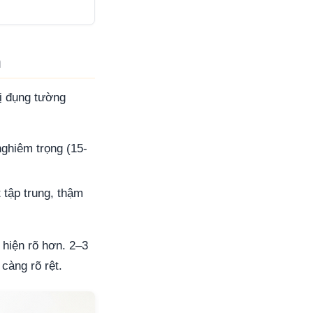
n
ị đụng tường
ghiêm trọng (15-
 tập trung, thậm
u hiện rõ hơn. 2–3
càng rõ rệt.