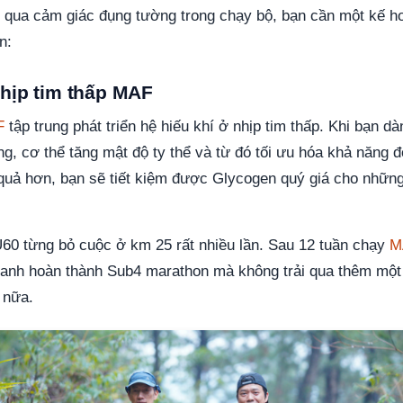
i qua cảm giác đụng tường trong chạy bộ, bạn cần một kế h
n:
nhịp tim thấp MAF
F
tập trung phát triển hệ hiếu khí ở nhịp tim thấp. Khi bạn d
g, cơ thể tăng mật độ ty thể và từ đó tối ưu hóa khả năng đ
uả hơn, bạn sẽ tiết kiệm được Glycogen quý giá cho những
U60 từng bỏ cuộc ở km 25 rất nhiều lần. Sau 12 tuần chạy
M
 anh hoàn thành Sub4 marathon mà không trải qua thêm một
 nữa.