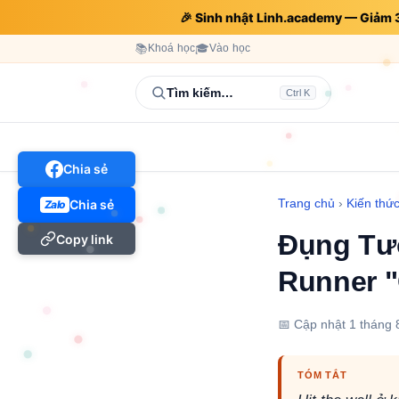
🎉 Sinh nhật Linh.academy — Giảm
📚
Khoá học
🎓
Vào học
Tìm kiếm…
Ctrl K
Chia sẻ
Trang chủ
›
Kiến thứ
Chia sẻ
Zalo
Đụng Tườ
Copy link
Runner "
📅 Cập nhật
1 tháng 
TÓM TẮT