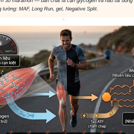
 km 30 marathon — bản chất là cạn glycogen và não tắt động 
g tường: MAF, Long Run, gel, Negative Split.