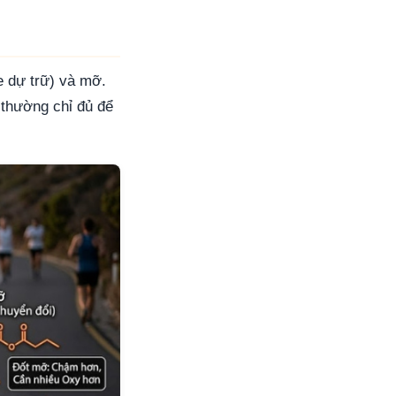
e dự trữ) và mỡ.
 thường chỉ đủ để