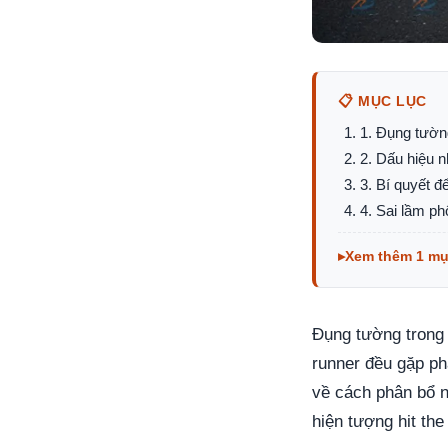
📋 MỤC LỤC
1. Đụng tường 
2. Dấu hiệu n
3. Bí quyết đ
4. Sai lầm ph
Xem thêm 1 m
Đụng tường trong c
runner đều gặp ph
về cách phân bổ n
hiện tượng hit the