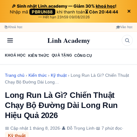
🎉 Sinh nhật Linh.academy — Giảm 30%
khoá học
!
×
Nhập mã
PBRUN88
khi thanh toán
⏳ Còn 20:44:43
— Hết hạn 23h59 09/08/2026
📚
🎓
Khoá học
Vào học
Linh Academy
KHOÁ HỌC
QUÀ TẶNG
KIẾN THỨC
CÔNG CỤ
Trang chủ
›
Kiến thức
›
Kỹ thuật
›
Long Run Là Gì? Chiến Thuật
Chạy Bộ Đường Dài Long…
Long Run Là Gì? Chiến Thuật
Chạy Bộ Đường Dài Long Run
Hiệu Quả 2026
📅 Cập nhật
1 tháng 8, 2026
·
👤 Đỗ Trọng Linh
·
📖 7 phút đọc
·
Kỹ thuật