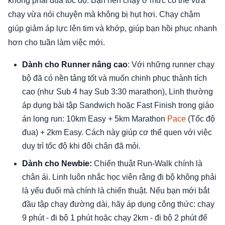
không phải đua tốc độ. Bạn nên chạy ở mức có thể vừa
chạy vừa nói chuyện mà không bị hụt hơi. Chạy chậm
giúp giảm áp lực lên tim và khớp, giúp bạn hồi phục nhanh
hơn cho tuần làm việc mới.
Dành cho Runner nâng cao
: Với những runner chạy
bộ đã có nền tảng tốt và muốn chinh phục thành tích
cao (như Sub 4 hay Sub 3:30 marathon), Linh thường
áp dụng bài tập Sandwich hoặc Fast Finish trong giáo
án long run: 10km Easy + 5km Marathon
Pace
(Tốc độ
đua) + 2km Easy. Cách này giúp cơ thể quen với việc
duy trì tốc độ khi đôi chân đã mỏi.
Dành cho Newbie:
Chiến thuật Run-Walk chính là
chân ái. Linh luôn nhắc học viên rằng đi bộ không phải
là yếu đuối mà chính là chiến thuật. Nếu bạn mới bắt
đầu tập chạy đường dài, hãy áp dụng công thức: chạy
9 phút - đi bộ 1 phút hoặc chạy 2km - đi bộ 2 phút để