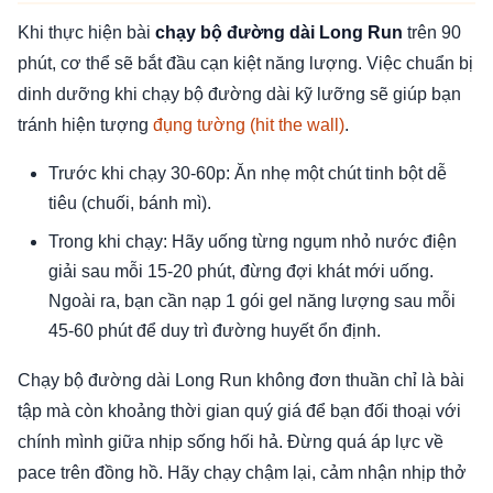
Khi thực hiện bài
chạy bộ đường dài Long Run
trên 90
phút, cơ thể sẽ bắt đầu cạn kiệt năng lượng. Việc chuẩn bị
dinh dưỡng khi chạy bộ đường dài kỹ lưỡng sẽ giúp bạn
tránh hiện tượng
đụng tường (hit the wall)
.
Trước khi chạy 30-60p: Ăn nhẹ một chút tinh bột dễ
tiêu (chuối, bánh mì).
Trong khi chạy: Hãy uống từng ngụm nhỏ nước điện
giải sau mỗi 15-20 phút, đừng đợi khát mới uống.
Ngoài ra, bạn cần nạp 1 gói gel năng lượng sau mỗi
45-60 phút để duy trì đường huyết ổn định.
Chạy bộ đường dài Long Run không đơn thuần chỉ là bài
tập mà còn khoảng thời gian quý giá để bạn đối thoại với
chính mình giữa nhịp sống hối hả. Đừng quá áp lực về
pace trên đồng hồ. Hãy chạy chậm lại, cảm nhận nhịp thở