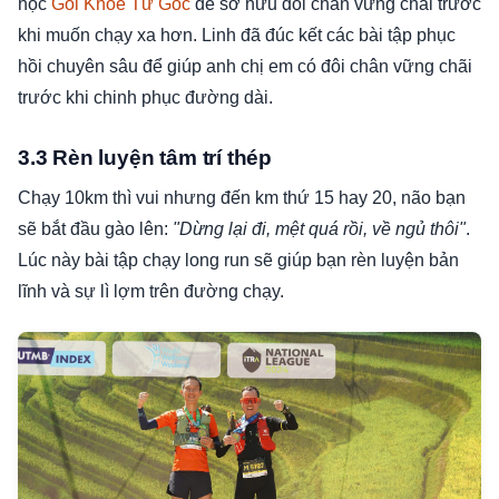
học
Gối Khỏe Từ Gốc
để sở hữu đôi chân vững chãi trước
khi muốn chạy xa hơn. Linh đã đúc kết các bài tập phục
hồi chuyên sâu để giúp anh chị em có đôi chân vững chãi
trước khi chinh phục đường dài.
3.3 Rèn luyện tâm trí thép
Chạy 10km thì vui nhưng đến km thứ 15 hay 20, não bạn
sẽ bắt đầu gào lên:
"Dừng lại đi, mệt quá rồi, về ngủ thôi"
.
Lúc này bài tập chạy long run sẽ giúp bạn rèn luyện bản
lĩnh và sự lì lợm trên đường chạy.