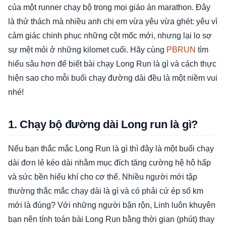
của một runner chạy bộ trong mọi giáo án marathon. Đây
là thử thách mà nhiều anh chị em vừa yêu vừa ghét: yêu vì
cảm giác chinh phục những cột mốc mới, nhưng lại lo sợ
sự mệt mỏi ở những kilomet cuối. Hãy cùng
PBRUN
tìm
hiểu sâu hơn để biết bài chạy Long Run là gì và cách thực
hiện sao cho mỗi buổi chạy đường dài đều là một niềm vui
nhé!
1. Chạy bộ đường dài Long run là gì?
Nếu bạn thắc mắc Long Run là gì thì đây là một buổi chạy
dài đơn lẻ kéo dài nhằm mục đích tăng cường hệ hô hấp
và sức bền hiếu khí cho cơ thể. Nhiều người mới tập
thường thắc mắc chạy dài là gì và có phải cứ ép số km
mới là đúng? Với những người bận rộn, Linh luôn khuyên
bạn nên tính toán bài Long Run bằng thời gian (phút) thay