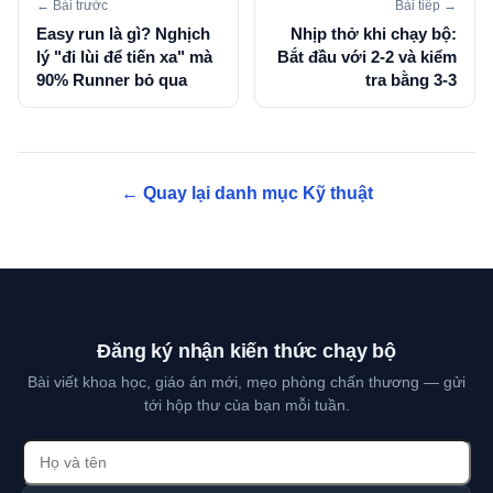
← Bài trước
Bài tiếp →
Easy run là gì? Nghịch
Nhịp thở khi chạy bộ:
lý "đi lùi để tiến xa" mà
Bắt đầu với 2-2 và kiểm
90% Runner bỏ qua
tra bằng 3-3
← Quay lại danh mục Kỹ thuật
Đăng ký nhận kiến thức chạy bộ
Bài viết khoa học, giáo án mới, mẹo phòng chấn thương — gửi
tới hộp thư của bạn mỗi tuần.