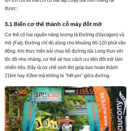
lợi ích cốt lõi mà chỉ có bài tập chạy dài mới mang lại
được:
3.1 Biến cơ thể thành cỗ máy đốt mỡ
Cơ thể có hai nguồn năng lượng là Đường (Glycogen) và
mỡ (Fat). Đường chỉ đủ dùng cho khoảng 90-120 phút vận
động. Khi thực hiện bài chạy bộ đường dài Long Run với
tốc độ nhẹ nhàng, cơ thể sẽ học cách ưu tiên đốt mỡ làm
nhiên liệu. Đây là cơ chế sinh tồn giúp bạn hoàn thành
21km hay 42km mà không bị "hết pin" giữa đường.