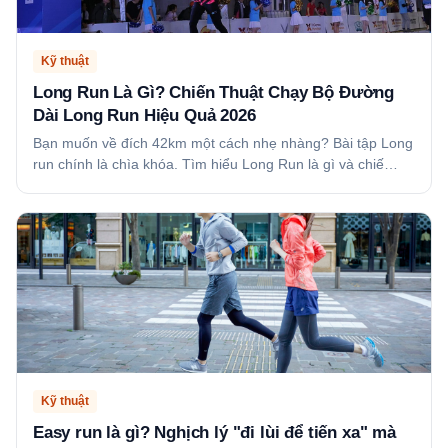
Kỹ thuật
Long Run Là Gì? Chiến Thuật Chạy Bộ Đường
Dài Long Run Hiệu Quả 2026
Bạn muốn về đích 42km một cách nhẹ nhàng? Bài tập Long
run chính là chìa khóa. Tìm hiểu Long Run là gì và chiế…
Kỹ thuật
Easy run là gì? Nghịch lý "đi lùi để tiến xa" mà