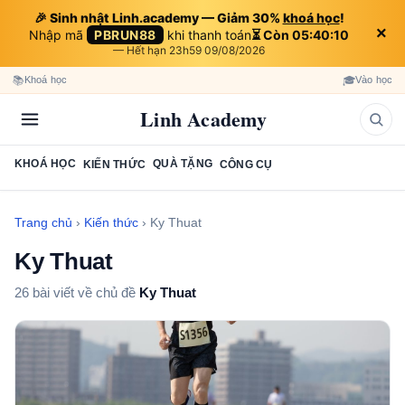
🎉 Sinh nhật Linh.academy — Giảm 30%
khoá học
!
×
Nhập mã
PBRUN88
khi thanh toán
⏳ Còn 05:40:08
— Hết hạn 23h59 09/08/2026
📚
🎓
Khoá học
Vào học
Linh Academy
KHOÁ HỌC
QUÀ TẶNG
KIẾN THỨC
CÔNG CỤ
Trang chủ
›
Kiến thức
›
Ky Thuat
Ky Thuat
26 bài viết về chủ đề
Ky Thuat