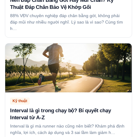
Nên Đáp Chân Bằng Gót Hay Mũi Chân? Kỹ
Thuật Đáp Chân Bảo Vệ Khớp Gối
88% VĐV chuyên nghiệp đáp chân bằng gót, không phải
đáp mũi như nhiều người nghĩ. Lý sao là vì sao? Cùng tìm
h…
Kỹ thuật
Interval là gì trong chạy bộ? Bí quyết chạy
Interval từ A-Z
Interval là gì mà runner nào cũng nên biết? Khám phá định
nghĩa, lợi ích, cách áp dụng và 3 sai lầm làm giảm h…