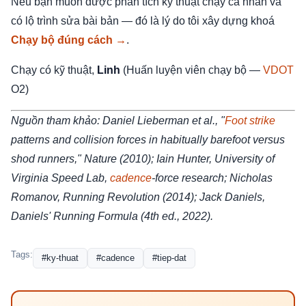
Nếu bạn muốn được phân tích kỹ thuật chạy cá nhân và
có lộ trình sửa bài bản — đó là lý do tôi xây dựng khoá
Chạy bộ đúng cách →
.
Chạy có kỹ thuật,
Linh
(Huấn luyện viên chạy bộ —
VDOT
O2)
Nguồn tham khảo: Daniel Lieberman et al., "
Foot strike
patterns and collision forces in habitually barefoot versus
shod runners," Nature (2010); Iain Hunter, University of
Virginia Speed Lab,
cadence
-force research; Nicholas
Romanov, Running Revolution (2014); Jack Daniels,
Daniels' Running Formula (4th ed., 2022).
Tags:
#ky-thuat
#cadence
#tiep-dat