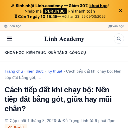
🎉 Sinh nhật Linh.academy — Giảm 30%
khoá học
!
×
Nhập mã
PBRUN88
khi thanh toán
⏳ Còn 1 ngày 10:15:44
— Hết hạn 23h59 09/08/2026
📚
🎓
Khoá học
Vào học
Linh Academy
KHOÁ HỌC
QUÀ TẶNG
KIẾN THỨC
CÔNG CỤ
Trang chủ
›
Kiến thức
›
Kỹ thuật
›
Cách tiếp đất khi chạy bộ: Nên
tiếp đất bằng gót, …
Cách tiếp đất khi chạy bộ: Nên
tiếp đất bằng gót, giữa hay mũi
chân?
📅 Cập nhật
1 tháng 8, 2026
·
👤 Đỗ Trọng Linh
·
📖 9 phút đọc
·
Kỹ thuật