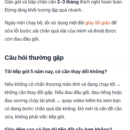
Gân gót và bắp chân cần
2–3 tháng
thích nghi hoàn toàn.
Đừng tăng khối lượng tập quá nhanh.
Ngày mới chạy bộ, tôi sử dụng một đôi
giày tối giản
để
sửa lỗi bước sải chân quá dài của mình và thoát được
cơn đau đầu gối.
Câu hỏi thường gặp
Tôi tiếp gót 5 năm nay, có cần thay đổi không?
Nếu không có chấn thương mãn tính và đang chạy tốt →
không cần thay đổi gấp. Nếu đau đầu gối, đau hông hoặc
đau xương chày tái phát → quay video kiểm tra xem bạn
có đang bước chân quá dài không. Đó mới là vấn đề cần
sửa, không phải việc tiếp gót.
Giày đệm cao có làm tôi tiếp đất xấu hơn không?