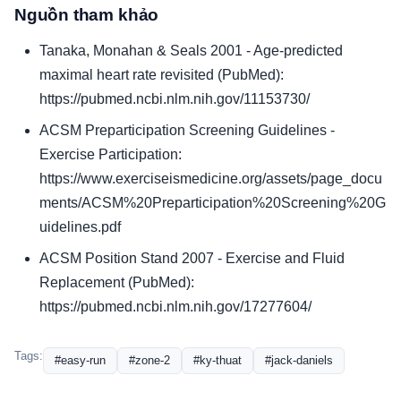
Nguồn tham khảo
Tanaka, Monahan & Seals 2001 - Age-predicted
maximal heart rate revisited (PubMed):
https://pubmed.ncbi.nlm.nih.gov/11153730/
ACSM Preparticipation Screening Guidelines -
Exercise Participation:
https://www.exerciseismedicine.org/assets/page_docu
ments/ACSM%20Preparticipation%20Screening%20G
uidelines.pdf
ACSM Position Stand 2007 - Exercise and Fluid
Replacement (PubMed):
https://pubmed.ncbi.nlm.nih.gov/17277604/
Tags:
#easy-run
#zone-2
#ky-thuat
#jack-daniels