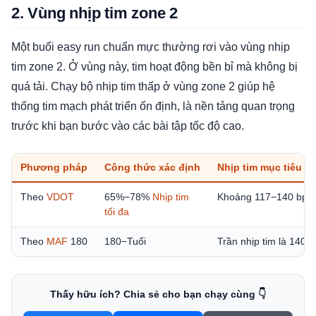
2. Vùng nhịp tim zone 2
Một buổi easy run chuẩn mực thường rơi vào vùng nhịp
tim zone 2. Ở vùng này, tim hoạt động bền bỉ mà không bị
quá tải. Chạy bộ nhịp tim thấp ở vùng zone 2 giúp hệ
thống tim mạch phát triển ổn định, là nền tảng quan trọng
trước khi bạn bước vào các bài tập tốc độ cao.
Phương pháp
Công thức xác định
Nhịp tim mục tiêu (V
Theo
VDOT
65%−78%
Nhịp tim
Khoảng 117−140 bpm
tối đa
Theo
MAF
180
180−Tuổi
Trần nhịp tim là 140 
Thấy hữu ích? Chia sẻ cho bạn chạy cùng 👇