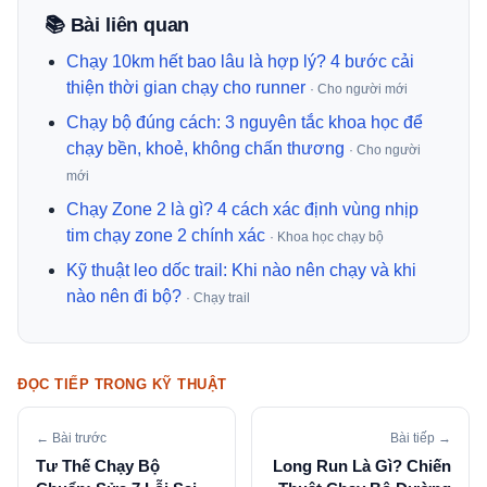
📚 Bài liên quan
Chạy 10km hết bao lâu là hợp lý? 4 bước cải
thiện thời gian chạy cho runner
· Cho người mới
Chạy bộ đúng cách: 3 nguyên tắc khoa học để
chạy bền, khoẻ, không chấn thương
· Cho người
mới
Chạy Zone 2 là gì? 4 cách xác định vùng nhịp
tim chạy zone 2 chính xác
· Khoa học chạy bộ
Kỹ thuật leo dốc trail: Khi nào nên chạy và khi
nào nên đi bộ?
· Chạy trail
ĐỌC TIẾP TRONG KỸ THUẬT
← Bài trước
Bài tiếp →
Tư Thế Chạy Bộ
Long Run Là Gì? Chiến