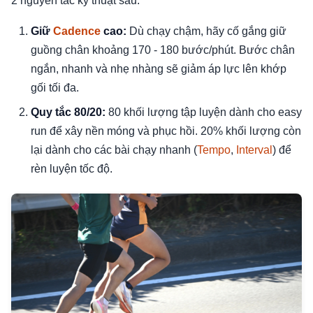
2 nguyên tắc kỹ thuật sau:
Giữ
Cadence
cao:
Dù chạy chậm, hãy cố gắng giữ
guồng chân khoảng 170 - 180 bước/phút. Bước chân
ngắn, nhanh và nhẹ nhàng sẽ giảm áp lực lên khớp
gối tối đa.
Quy tắc 80/20:
80 khối lượng tập luyện dành cho easy
run để xây nền móng và phục hồi. 20% khối lượng còn
lại dành cho các bài chạy nhanh (
Tempo
,
Interval
) để
rèn luyện tốc độ.