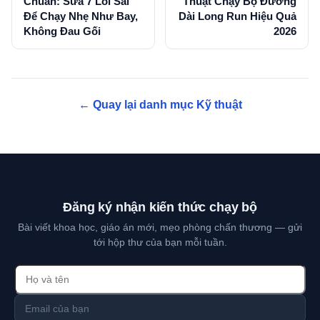
Chuẩn: Sửa 7 Lỗi Sai
Thuật Chạy Bộ Đường
Để Chạy Nhẹ Như Bay,
Dài Long Run Hiệu Quả
Không Đau Gối
2026
← Quay lại danh mục Kỹ thuật
Đăng ký nhận kiến thức chạy bộ
Bài viết khoa học, giáo án mới, mẹo phòng chấn thương — gửi
tới hộp thư của bạn mỗi tuần.