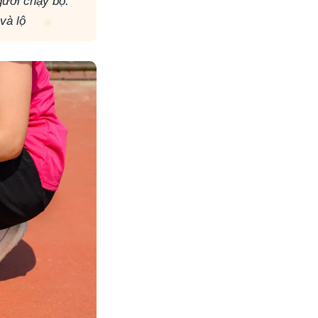
gười chạy bộ.
và lộ