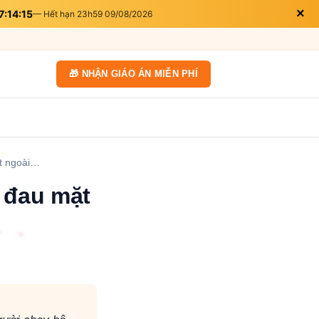
×
7:14:13
— Hết hạn 23h59 09/08/2026
🎁 NHẬN GIÁO ÁN MIỄN PHÍ
ặt ngoài…
 đau mặt