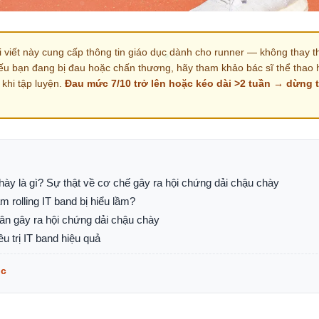
 viết này cung cấp thông tin giáo dục dành cho runner — không thay th
ếu bạn đang bị đau hoặc chấn thương, hãy tham khảo bác sĩ thể thao 
c khi tập luyện.
Đau mức 7/10 trở lên hoặc kéo dài >2 tuần → dừng 
hày là gì? Sự thật về cơ chế gây ra hội chứng dải chậu chày
am rolling IT band bị hiểu lầm?
ân gây ra hội chứng dải chậu chày
ều trị IT band hiệu quả
ục