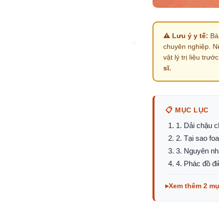
⚠️ Lưu ý y tế:
Bài
chuyên nghiệp. N
vật lý trị liệu trướ
sĩ.
📋 MỤC LỤC
1. Dải chậu c
2. Tại sao fo
3. Nguyên nh
4. Phác đồ đi
Xem thêm 2 m