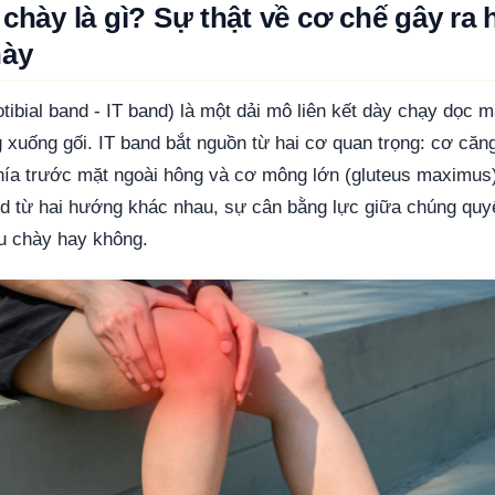
 chày là gì? Sự thật về cơ chế gây ra
hày
otibial band - IT band) là một dải mô liên kết dày chạy dọc m
g xuống gối. IT band bắt nguồn từ hai cơ quan trọng: cơ căng
phía trước mặt ngoài hông và cơ mông lớn (gluteus maximus)
d từ hai hướng khác nhau, sự cân bằng lực giữa chúng quyế
u chày hay không.