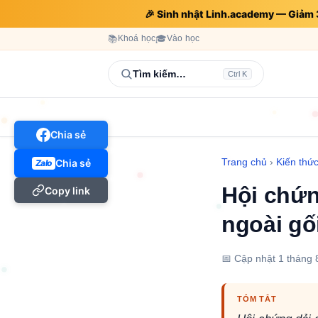
🎉 Sinh nhật Linh.academy — Giả
📚
Khoá học
🎓
Vào học
Tìm kiếm…
Ctrl K
Chia sẻ
Trang chủ
›
Kiến thứ
Chia sẻ
Zalo
Hội chứn
Copy link
ngoài gối
📅 Cập nhật
1 tháng 
TÓM TẮT