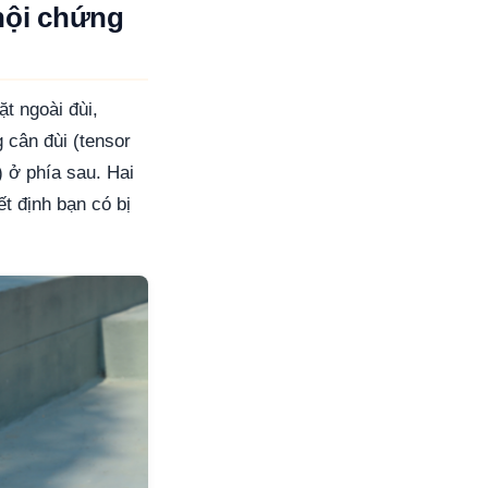
 hội chứng
ặt ngoài đùi,
 cân đùi (tensor
 ở phía sau. Hai
t định bạn có bị