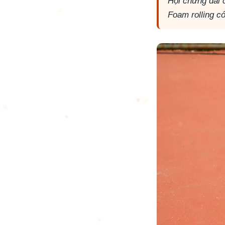
Hội chứng dải 
Foam rolling c