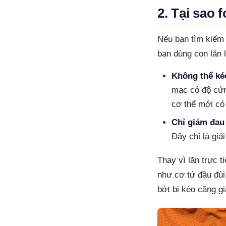
2. Tại sao 
Nếu bạn tìm kiếm 
bạn dùng con lăn l
Không thể ké
mạc có độ cứn
cơ thể mới có 
Chỉ giảm đau
Đây chỉ là giả
Thay vì lăn trực t
như cơ tứ đầu đùi
bớt bị kéo căng gi