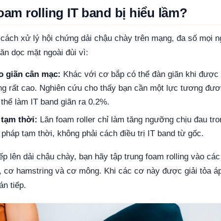
foam rolling IT band bị hiểu lầm?
cách xử lý hội chứng dải chậu chày trên mạng, đa số mọi 
ăn dọc mặt ngoài đùi vì:
o giãn cân mạc:
Khác với cơ bắp có thể đàn giãn khi được
g rất cao. Nghiên cứu cho thấy bạn cần một lực tương đươ
thể làm IT band giãn ra 0.2%.
 tạm thời:
Lăn foam roller chỉ làm tăng ngưỡng chịu đau tro
i pháp tạm thời, không phải cách điều trị IT band từ gốc.
iếp lên dải chậu chày, bạn hãy tập trung foam rolling vào c
, cơ hamstring và cơ mông. Khi các cơ này được giải tỏa áp
án tiếp.