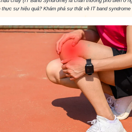
chậu chày (IT Band Syndrome) là chấn thương phổ biến ở n
ó thực sự hiệu quả? Khám phá sự thật về IT band syndrome 