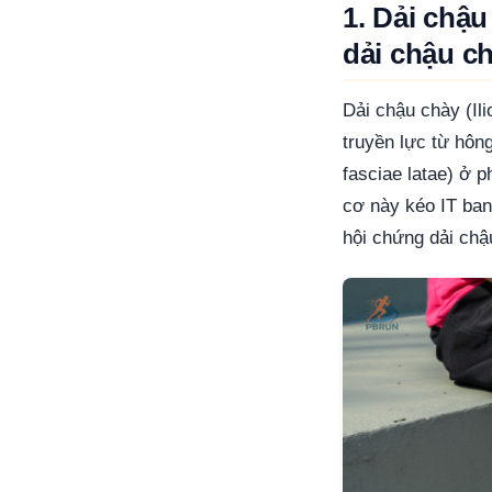
1. Dải chậu
dải chậu c
Dải chậu chày (Ili
truyền lực từ hôn
fasciae latae) ở 
cơ này kéo IT ban
hội chứng dải chậ