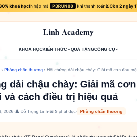
m 30%
khoá học
!
Nhập mã
PBRUN88
khi thanh toán
⏳ Còn 2 ngày 1
Linh Academy
KHOÁ HỌC
KIẾN THỨC
QUÀ TẶNG
CÔNG CỤ
c
›
Phòng chấn thương
›
Hội chứng dải chậu chày: Giải mã cơn đau m
g dải chậu chày: Giải mã cơn
 và cách điều trị hiệu quả
8, 2026
·
👤 Đỗ Trọng Linh
·
📖 9 phút đọc
·
Phòng chấn thương