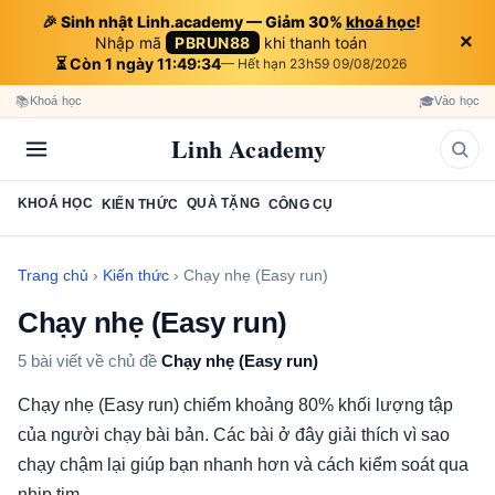
🎉 Sinh nhật Linh.academy — Giảm 30%
khoá học
!
×
Nhập mã
PBRUN88
khi thanh toán
⏳ Còn 1 ngày 11:49:34
— Hết hạn 23h59 09/08/2026
📚
🎓
Khoá học
Vào học
Linh Academy
KHOÁ HỌC
QUÀ TẶNG
KIẾN THỨC
CÔNG CỤ
Trang chủ
›
Kiến thức
›
Chạy nhẹ (Easy run)
Chạy nhẹ (Easy run)
5 bài viết về chủ đề
Chạy nhẹ (Easy run)
Chạy nhẹ (Easy run) chiếm khoảng 80% khối lượng tập
của người chạy bài bản. Các bài ở đây giải thích vì sao
chạy chậm lại giúp bạn nhanh hơn và cách kiểm soát qua
nhịp tim.