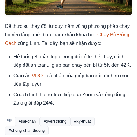
Để thực sự thay đổi tư duy, nắm vững phương pháp chạy
bộ nền tảng, mời bạn tham khảo khóa học
Chạy Bộ Đúng
Cách
cùng Linh. Tại đây, bạn sẽ nhận được:
Hệ thống 8 phần logic trong đó có tư thế chạy, cách
tiếp đất an toàn,...giúp bạn chạy bền bỉ từ 5K đến 42K.
Giáo án
VDOT
cá nhân hóa giúp bạn xác định rõ mục
tiêu tập luyện.
Coach Linh hỗ trợ trực tiếp qua Zoom và cộng đồng
Zalo giải đáp 24/4.
Tags:
#sai-chan
#overstriding
#ky-thuat
#chong-chan-thuong