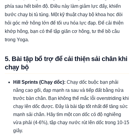
phía sau hết biên độ. Điều này làm giảm lực đẩy, khiến
bước chạy bị tù túng. Một kỹ thuật chạy bộ khoa học đòi
hỏi góc mở hông lớn để tối ưu hóa lực đạp. Để cải thiện
khớp hông, bạn có thể tập giãn cơ hông, tư thế bồ câu
trong Yoga.
5. Bài tập bổ trợ để cải thiện sải chân khi
chạy bộ
Hill Sprints (Chạy dốc):
Chạy dốc buộc bạn phải
nâng cao gối, đạp mạnh ra sau và tiếp đất bằng nửa
trước bàn chân. Bạn không thể mắc lỗi overstriding khi
chạy lên dốc được. Đây là bài tập tốt nhất để tăng sức
mạnh sải chân. Hãy tìm một con dốc có độ nghiêng
vừa phải (4-6%), tập chạy nước rút lên dốc trong 10-15
giây.