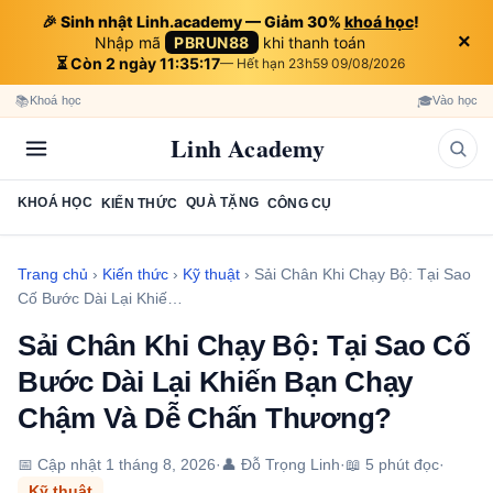
🎉 Sinh nhật Linh.academy — Giảm 30%
khoá học
!
×
Nhập mã
PBRUN88
khi thanh toán
⏳ Còn 2 ngày 11:35:16
— Hết hạn 23h59 09/08/2026
📚
🎓
Khoá học
Vào học
Linh Academy
KHOÁ HỌC
QUÀ TẶNG
KIẾN THỨC
CÔNG CỤ
Trang chủ
›
Kiến thức
›
Kỹ thuật
›
Sải Chân Khi Chạy Bộ: Tại Sao
Cố Bước Dài Lại Khiế…
Sải Chân Khi Chạy Bộ: Tại Sao Cố
Bước Dài Lại Khiến Bạn Chạy
Chậm Và Dễ Chấn Thương?
📅 Cập nhật
1 tháng 8, 2026
·
👤 Đỗ Trọng Linh
·
📖 5 phút đọc
·
Kỹ thuật