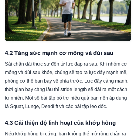
4.2 Tăng sức mạnh cơ mông và đùi sau
Sải chân dài thực sự đến từ lực đạp ra sau. Khi nhóm cơ
mông và đùi sau khỏe, chúng sẽ tạo ra lực đẩy mạnh mẽ,
phóng cơ thể bạn bay về phía trước. Lực đẩy càng mạnh,
thời gian bay càng lâu thì stride length sẽ dài ra một cách
tự nhiên. Một số bài tập bổ trợ hiệu quả bạn nên áp dụng
là Squat, Lunge, Deadlift và các bài tập leo dốc.
4.3 Cải thiện độ linh hoạt của khớp hông
Nếu khớp hông bị cứng, bạn không thể mở rộng chân ra