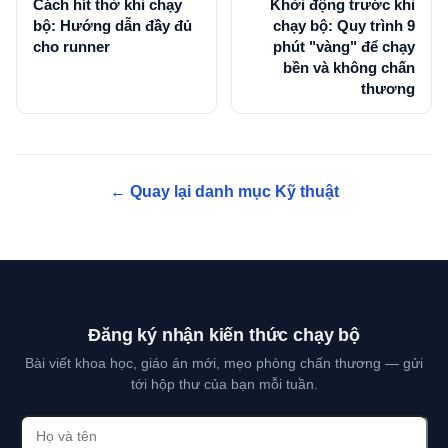
Cách hít thở khi chạy
Khởi động trước khi
bộ: Hướng dẫn đầy đủ
chạy bộ: Quy trình 9
cho runner
phút "vàng" để chạy
bền và không chấn
thương
← Quay lại danh mục Kỹ thuật
Đăng ký nhận kiến thức chạy bộ
Bài viết khoa học, giáo án mới, mẹo phòng chấn thương — gửi
tới hộp thư của bạn mỗi tuần.