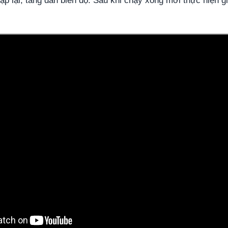
ặp lại, tăng dần biên độ. Sau khi chạy xong mới thực hiện g
co tinh sau khi chay bo