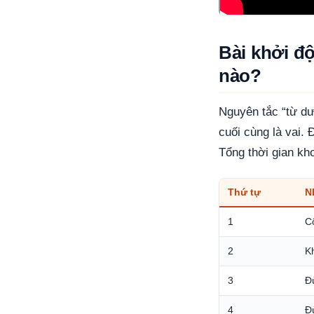
Bài khởi đ
nào?
Nguyên tắc “từ dướ
cuối cùng là vai. 
Tổng thời gian kh
Thứ tự
N
1
C
2
K
3
Đ
4
Đ