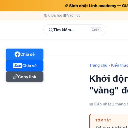
🎉 Sinh nhật Linh.academy — G
📚
Khoá học
🎓
Vào học
Tìm kiếm…
Ctrl K
Chia sẻ
Trang chủ
›
Kiến thứ
Chia sẻ
Zalo
Khởi độn
Copy link
"vàng" đ
📅 Cập nhật
1 tháng 
TÓM TẮT