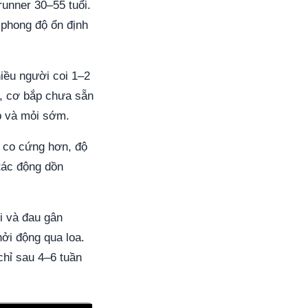
runner 30–55 tuổi.
 phong độ ổn định
hiều người coi 1–2
t, cơ bắp chưa sẵn
p và mỏi sớm.
ơ co cứng hơn, độ
tác động dồn
i và đau gân
hởi động qua loa.
 chỉ sau 4–6 tuần