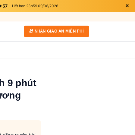
×
0:56
— Hết hạn 23h59 09/08/2026
🎁 NHẬN GIÁO ÁN MIỄN PHÍ
h 9 phút
hương