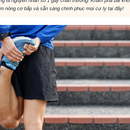
ng là nguyên nhân số 1 gây chấn thương! Khám phá bài khởi
àm nóng cơ bắp và sẵn sàng chinh phục mọi cự ly tại đây!