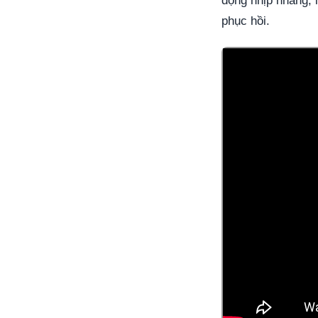
động nhịp nhàng, l
phục hồi.
Video: Huong dan gian 