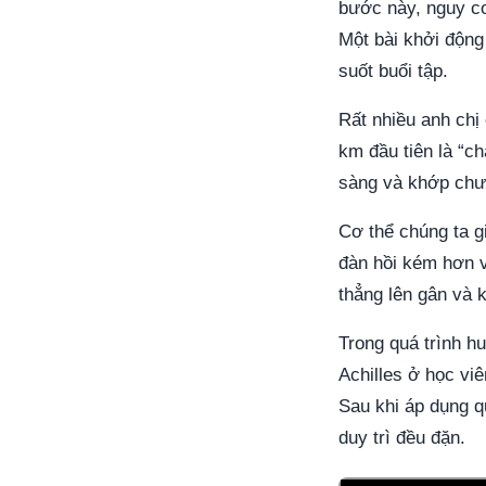
bước này, nguy cơ 
Một bài khởi động
suốt buổi tập.
Rất nhiều anh chị
km đầu tiên là “c
sàng và khớp chưa
Cơ thể chúng ta g
đàn hồi kém hơn v
thẳng lên gân và 
Trong quá trình h
Achilles ở học vi
Sau khi áp dụng qu
duy trì đều đặn.