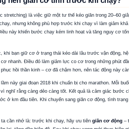
ng nên giãn cơ tĩnh trước khi chạy?
ic stretching) là việc giữ một tư thế kéo giãn trong 20–60 gi
chạy, nhưng không phù hợp trước khi chạy vì làm giảm khả 
Điều này khiến bước chạy kém linh hoạt và tăng nguy cơ tổn
, khi bạn giữ cơ ở trạng thái kéo dài lâu trước vận động, hệ
i cơ nhanh. Điều đó làm giảm lực co cơ trong những phút đầ
g phục hồi thần kinh – cơ đã chậm hơn, nên tác động này càn
 lầm này giai đoạn 2018 khi chuẩn bị cho marathon. Mỗi buổ
 vì nghĩ rằng càng dẻo càng tốt. Kết quả là cảm giác bước c
ớc ở km đầu tiên. Khi chuyển sang giãn cơ động, tình trạng 
ta cần nhớ là: trước khi chạy, hãy ưu tiên
giãn cơ động
– 