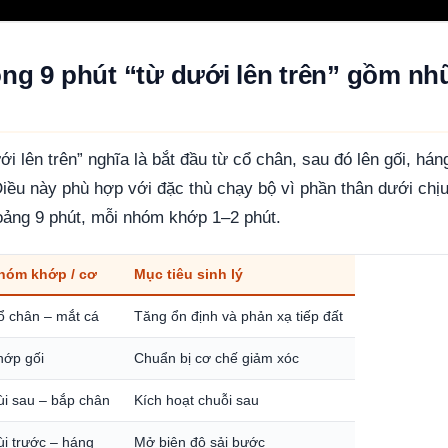
ộng 9 phút “từ dưới lên trên” gồm n
i lên trên” nghĩa là bắt đầu từ cổ chân, sau đó lên gối, háng
Điều này phù hợp với đặc thù chạy bộ vì phần thân dưới chịu
oảng 9 phút, mỗi nhóm khớp 1–2 phút.
hóm khớp / cơ
Mục tiêu sinh lý
ổ chân – mắt cá
Tăng ổn định và phản xạ tiếp đất
hớp gối
Chuẩn bị cơ chế giảm xóc
ùi sau – bắp chân
Kích hoạt chuỗi sau
ùi trước – háng
Mở biên độ sải bước