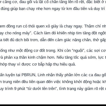
căng cơ, đau gối và lật cổ chân tăng lên rõ rệt, đặc biệt ở 
 đúng giúp bạn chạy nhẹ hơn ngay từ km đầu tiên và duy trì
 em đồng run có thói quen xỏ giày là chạy ngay. Thậm chí n
hạy cho nóng máy”. Cách làm đó khiến nhịp tim tăng đột ngộ
 tiết đủ dịch bôi trơn, dẫn đến cảm giác nặng chân, thở gấ
iống như một động cơ đốt trong. Khi còn “nguội”, các sợi c
à phản xạ thần kinh chậm hơn. Nếu tăng tốc quá sớm, lực 
khớp thay vì được cơ bắp hấp thụ hiệu quả.
uấn luyện tại PBRUN, Linh nhận thấy phần lớn các ca đau gố
ên trung niên đều liên quan đến việc không khởi động hoặc k
y trình 9 phút “từ dưới lên trên”, tình trạng này giảm rõ rệt