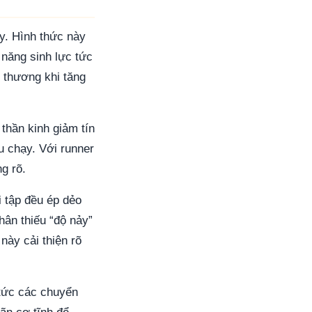
ây. Hình thức này
năng sinh lực tức
 thương khi tăng
 thần kinh giảm tín
u chạy. Với runner
g rõ.
i tập đều ép dẻo
hân thiếu “độ nảy”
này cải thiện rõ
tức các chuyển