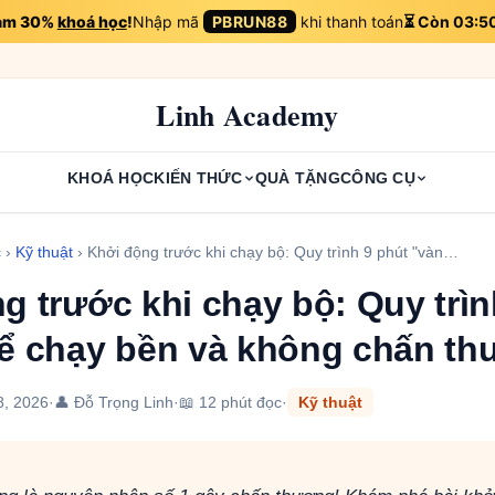
iảm 30%
khoá học
!
Nhập mã
PBRUN88
khi thanh toán
⏳ Còn 03:5
Linh Academy
KHOÁ HỌC
KIẾN THỨC
QUÀ TẶNG
CÔNG CỤ
c
›
Kỹ thuật
›
Khởi động trước khi chạy bộ: Quy trình 9 phút "vàn…
g trước khi chạy bộ: Quy trìn
ể chạy bền và không chấn t
8, 2026
·
👤 Đỗ Trọng Linh
·
📖 12 phút đọc
·
Kỹ thuật