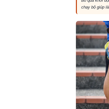
Bỏ qua khởi độ
chạy bộ giúp l