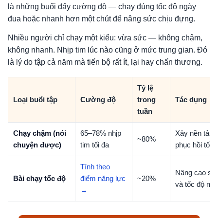
là những buổi đẩy cường độ — chạy đúng tốc độ ngày
đua hoặc nhanh hơn một chút để nâng sức chịu đựng.
Nhiều người chỉ chạy một kiểu: vừa sức — không chậm,
không nhanh. Nhịp tim lúc nào cũng ở mức trung gian. Đó
là lý do tập cả năm mà tiến bộ rất ít, lại hay chấn thương.
Tỷ lệ
Loại buổi tập
Cường độ
trong
Tác dụng
tuần
Chạy chậm (nói
65–78% nhịp
Xây nền tảng 
~80%
chuyện được)
tim tối đa
phục hồi tốt 
Tính theo
Nâng cao sứ
Bài chạy tốc độ
điểm năng lực
~20%
và tốc độ ng
→