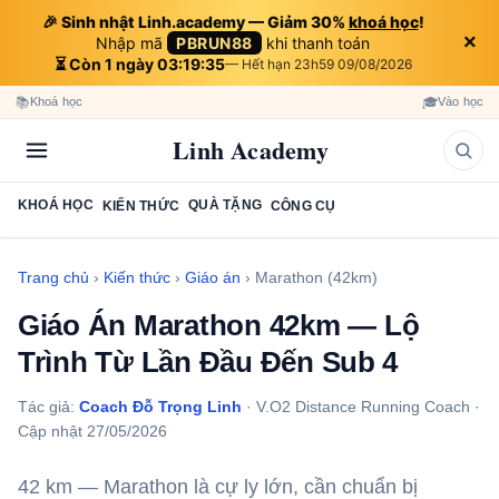
🎉 Sinh nhật Linh.academy — Giảm 30%
khoá học
!
×
Nhập mã
PBRUN88
khi thanh toán
⏳ Còn 1 ngày 03:19:34
— Hết hạn 23h59 09/08/2026
📚
🎓
Khoá học
Vào học
Linh Academy
KHOÁ HỌC
QUÀ TẶNG
KIẾN THỨC
CÔNG CỤ
Trang chủ
›
Kiến thức
›
Giáo án
›
Marathon (42km)
Giáo Án Marathon 42km — Lộ
Trình Từ Lần Đầu Đến Sub 4
Tác giả:
Coach Đỗ Trọng Linh
· V.O2 Distance Running Coach ·
Cập nhật 27/05/2026
42 km — Marathon là cự ly lớn, cần chuẩn bị