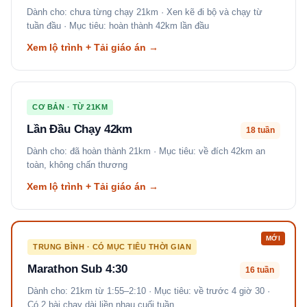
Dành cho: chưa từng chạy 21km · Xen kẽ đi bộ và chạy từ
tuần đầu · Mục tiêu: hoàn thành 42km lần đầu
Xem lộ trình + Tải giáo án →
CƠ BẢN · TỪ 21KM
Lần Đầu Chạy 42km
18 tuần
Dành cho: đã hoàn thành 21km · Mục tiêu: về đích 42km an
toàn, không chấn thương
Xem lộ trình + Tải giáo án →
MỚI
TRUNG BÌNH · CÓ MỤC TIÊU THỜI GIAN
Marathon Sub 4:30
16 tuần
Dành cho: 21km từ 1:55–2:10 · Mục tiêu: về trước 4 giờ 30 ·
Có 2 bài chạy dài liền nhau cuối tuần