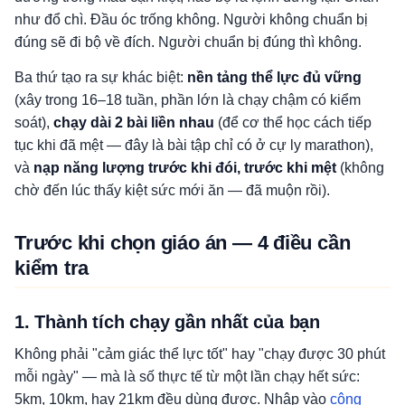
như đổ chì. Đầu óc trống không. Người không chuẩn bị
đúng sẽ đi bộ về đích. Người chuẩn bị đúng thì không.
Ba thứ tạo ra sự khác biệt:
nền tảng thể lực đủ vững
(xây trong 16–18 tuần, phần lớn là chạy chậm có kiểm
soát),
chạy dài 2 bài liền nhau
(để cơ thể học cách tiếp
tục khi đã mệt — đây là bài tập chỉ có ở cự ly marathon),
và
nạp năng lượng trước khi đói, trước khi mệt
(không
chờ đến lúc thấy kiệt sức mới ăn — đã muộn rồi).
Trước khi chọn giáo án — 4 điều cần
kiểm tra
1. Thành tích chạy gần nhất của bạn
Không phải "cảm giác thể lực tốt" hay "chạy được 30 phút
mỗi ngày" — mà là số thực tế từ một lần chạy hết sức:
5km, 10km, hay 21km đều dùng được. Nhập vào
công