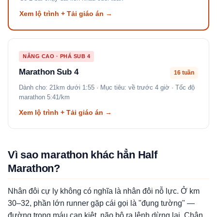
Xem lộ trình + Tải giáo án →
NÂNG CAO · PHÁ SUB 4
Marathon Sub 4
16 tuần
Dành cho: 21km dưới 1:55 · Mục tiêu: về trước 4 giờ · Tốc độ
marathon 5:41/km
Xem lộ trình + Tải giáo án →
Vì sao marathon khác hẳn Half
Marathon?
Nhân đôi cự ly không có nghĩa là nhân đôi nỗ lực. Ở km
30–32, phần lớn runner gặp cái gọi là "đụng tường" —
đường trong máu cạn kiệt, não bộ ra lệnh dừng lại. Chân