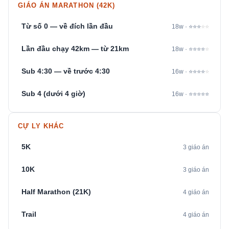
GIÁO ÁN MARATHON (42K)
Từ số 0 — về đích lần đầu
18w · ⭐⭐⭐
⭐⭐
Lần đầu chạy 42km — từ 21km
18w · ⭐⭐⭐⭐
⭐
Sub 4:30 — về trước 4:30
16w · ⭐⭐⭐⭐
⭐
Sub 4 (dưới 4 giờ)
16w · ⭐⭐⭐⭐⭐
CỰ LY KHÁC
5K
3 giáo án
10K
3 giáo án
Half Marathon (21K)
4 giáo án
Trail
4 giáo án