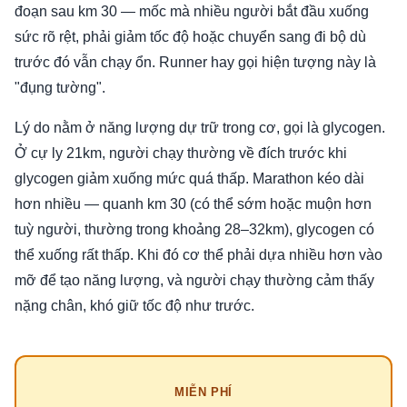
đoạn sau km 30 — mốc mà nhiều người bắt đầu xuống
sức rõ rệt, phải giảm tốc độ hoặc chuyển sang đi bộ dù
trước đó vẫn chạy ổn. Runner hay gọi hiện tượng này là
"đụng tường".
Lý do nằm ở năng lượng dự trữ trong cơ, gọi là glycogen.
Ở cự ly 21km, người chạy thường về đích trước khi
glycogen giảm xuống mức quá thấp. Marathon kéo dài
hơn nhiều — quanh km 30 (có thể sớm hoặc muộn hơn
tuỳ người, thường trong khoảng 28–32km), glycogen có
thể xuống rất thấp. Khi đó cơ thể phải dựa nhiều hơn vào
mỡ để tạo năng lượng, và người chạy thường cảm thấy
nặng chân, khó giữ tốc độ như trước.
MIỄN PHÍ