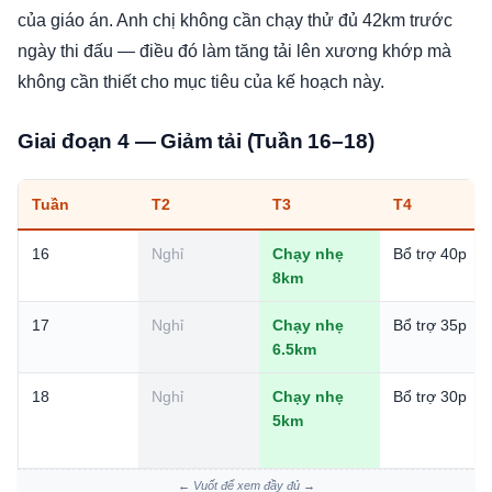
của giáo án. Anh chị không cần chạy thử đủ 42km trước
ngày thi đấu — điều đó làm tăng tải lên xương khớp mà
không cần thiết cho mục tiêu của kế hoạch này.
Giai đoạn 4 — Giảm tải (Tuần 16–18)
Tuần
T2
T3
T4
16
Nghỉ
Chạy nhẹ
Bổ trợ 40p
8km
17
Nghỉ
Chạy nhẹ
Bổ trợ 35p
6.5km
18
Nghỉ
Chạy nhẹ
Bổ trợ 30p
5km
← Vuốt để xem đầy đủ →