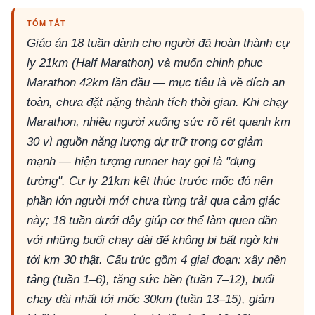
TÓM TẮT
Giáo án 18 tuần dành cho người đã hoàn thành cự
ly 21km (Half Marathon) và muốn chinh phục
Marathon 42km lần đầu — mục tiêu là về đích an
toàn, chưa đặt nặng thành tích thời gian. Khi chạy
Marathon, nhiều người xuống sức rõ rệt quanh km
30 vì nguồn năng lượng dự trữ trong cơ giảm
mạnh — hiện tượng runner hay gọi là "đụng
tường". Cự ly 21km kết thúc trước mốc đó nên
phần lớn người mới chưa từng trải qua cảm giác
này; 18 tuần dưới đây giúp cơ thể làm quen dần
với những buổi chạy dài để không bị bất ngờ khi
tới km 30 thật. Cấu trúc gồm 4 giai đoạn: xây nền
tảng (tuần 1–6), tăng sức bền (tuần 7–12), buổi
chạy dài nhất tới mốc 30km (tuần 13–15), giảm