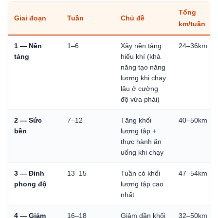
Tổng
Giai đoạn
Tuần
Chủ đề
km/tuần
1 — Nền
1–6
Xây nền tảng
24–36km
tảng
hiếu khí (khả
năng tạo năng
lượng khi chạy
lâu ở cường
độ vừa phải)
2 — Sức
7–12
Tăng khối
40–50km
bền
lượng tập +
thực hành ăn
uống khi chạy
3 — Đỉnh
13–15
Tuần có khối
47–54km
phong độ
lượng tập cao
nhất
4 — Giảm
16–18
Giảm dần khối
32–50km