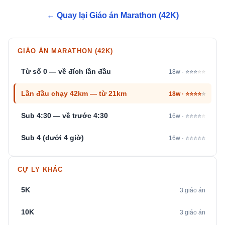
← Quay lại Giáo án Marathon (42K)
GIÁO ÁN MARATHON (42K)
Từ số 0 — về đích lần đầu
18w · ⭐⭐⭐
⭐⭐
Lần đầu chạy 42km — từ 21km
18w · ⭐⭐⭐⭐
⭐
Sub 4:30 — về trước 4:30
16w · ⭐⭐⭐⭐
⭐
Sub 4 (dưới 4 giờ)
16w · ⭐⭐⭐⭐⭐
CỰ LY KHÁC
5K
3 giáo án
10K
3 giáo án