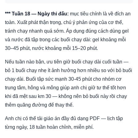
*** Tuần 18 — Ngày thi đấu:
mục tiêu chính là về đích an
toàn. Xuất phát thận trọng, chú ý phản ứng của cơ thể,
tránh chạy nhanh quá sớm. Áp dụng đúng cách dùng gel
và nước đã tập trong các buổi chạy dài: gel khoảng mỗi
30–45 phút, nước khoảng mỗi 15–20 phút.
Nếu tuần nào bận, ưu tiên giữ buổi chạy dài cuối tuần —
bỏ 1 buổi chạy nhẹ ít ảnh hưởng hơn nhiều so với bỏ buổi
chạy dài. Buổi tập sức mạnh 30-45 phút cho nhóm cơ
trung tâm, hông và mông giúp anh chị giữ tư thế tốt hơn
khi đã mệt sau km 30 — không nên bỏ buổi này rồi chạy
thêm quãng đường để thay thế.
Anh chị có thể tải giáo án đầy đủ dạng PDF — lịch tập
từng ngày, 18 tuần hoàn chỉnh, miễn phí.