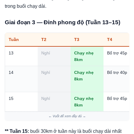
trong buổi chạy dài.
Giai đoạn 3 — Đỉnh phong độ (Tuần 13–15)
Tuần
T2
T3
T4
13
Nghỉ
Chạy nhẹ
Bổ trợ 45p
8km
14
Nghỉ
Chạy nhẹ
Bổ trợ 40p
8km
15
Nghỉ
Chạy nhẹ
Bổ trợ 45p
8km
← Vuốt để xem đầy đủ →
** Tuần 15:
buổi 30km ở tuần này là buổi chạy dài nhất