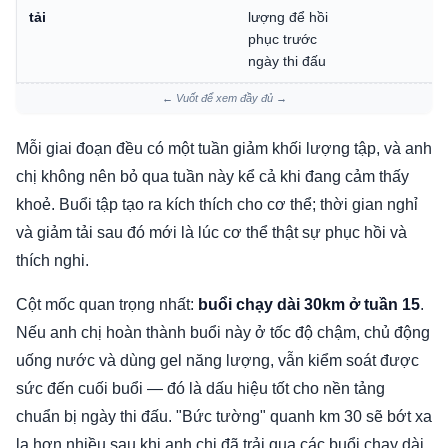
tải
lượng để hồi
phục trước
ngày thi đấu
← Vuốt để xem đầy đủ →
Mỗi giai đoạn đều có một tuần giảm khối lượng tập, và anh
chị không nên bỏ qua tuần này kể cả khi đang cảm thấy
khoẻ. Buổi tập tạo ra kích thích cho cơ thể; thời gian nghỉ
và giảm tải sau đó mới là lúc cơ thể thật sự phục hồi và
thích nghi.
Cột mốc quan trọng nhất:
buổi chạy dài 30km ở tuần 15
.
Nếu anh chị hoàn thành buổi này ở tốc độ chậm, chủ động
uống nước và dùng gel năng lượng, vẫn kiểm soát được
sức đến cuối buổi — đó là dấu hiệu tốt cho nền tảng
chuẩn bị ngày thi đấu. "Bức tường" quanh km 30 sẽ bớt xa
lạ hơn nhiều sau khi anh chị đã trải qua các buổi chạy dài