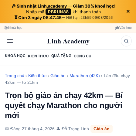
🎉 Sinh nhật Linh.academy — Giảm 30%
khoá học
!
×
Nhập mã
PBRUN88
khi thanh toán
⏳ Còn 3 ngày 05:47:44
— Hết hạn 23h59 09/08/2026
📚
🎓
Khoá học
Vào học
Linh Academy
KHOÁ HỌC
QUÀ TẶNG
KIẾN THỨC
CÔNG CỤ
Trang chủ
›
Kiến thức
›
Giáo án
›
Marathon (42K)
›
Lần đầu chạy
42km — từ 21km
Trọn bộ giáo án chạy 42km — Bí
quyết chạy Marathon cho người
mới
📅 Đăng
27 tháng 4, 2026
·
👤 Đỗ Trọng Linh
·
Giáo án