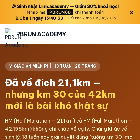
🎉 Sinh nhật Linh.academy — Giảm 30%
khoá học
!
×
Nhập mã
PBRUN88
khi thanh toán
⏳ Còn 1 ngày 15:40:52
— Hết hạn 23h59 09/08/2026
PBRUN ACADEMY
🏅 GIÁO ÁN MIỄN PHÍ · 18 TUẦN · 28 TRANG
Đã về đích 21,1km —
nhưng km 30 của 42km
mới là bài khó thật sự
HM (Half Marathon — 21,1km) và FM (Full Marathon —
42,195km) không chỉ khác về cự ly. Chúng khác về
sinh lý. 18 tuần này giải quyết đúng "tường km 30" mà