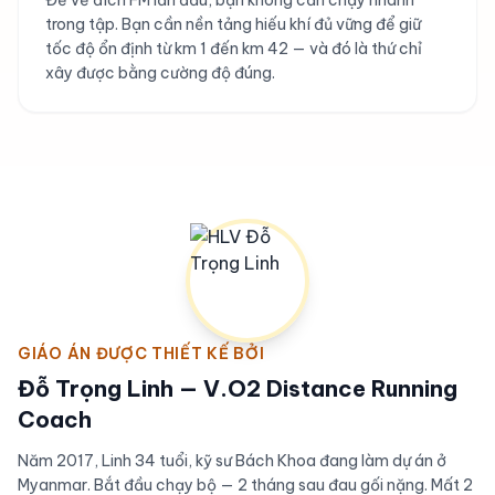
Để về đích FM lần đầu, bạn không cần chạy nhanh
trong tập. Bạn cần nền tảng hiếu khí đủ vững để giữ
tốc độ ổn định từ km 1 đến km 42 — và đó là thứ chỉ
xây được bằng cường độ đúng.
GIÁO ÁN ĐƯỢC THIẾT KẾ BỞI
Đỗ Trọng Linh — V.O2 Distance Running
Coach
Năm 2017, Linh 34 tuổi, kỹ sư Bách Khoa đang làm dự án ở
Myanmar. Bắt đầu chạy bộ — 2 tháng sau đau gối nặng. Mất 2