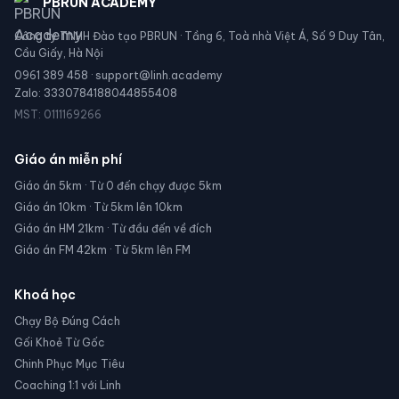
PBRUN ACADEMY
Công ty TNHH Đào tạo PBRUN · Tầng 6, Toà nhà Việt Á, Số 9 Duy Tân,
Cầu Giấy, Hà Nội
0961 389 458 ·
support@linh.academy
Zalo: 3330784188044855408
MST: 0111169266
Giáo án miễn phí
Giáo án 5km · Từ 0 đến chạy được 5km
Giáo án 10km · Từ 5km lên 10km
Giáo án HM 21km · Từ đầu đến về đích
Giáo án FM 42km · Từ 5km lên FM
Khoá học
Chạy Bộ Đúng Cách
Gối Khoẻ Từ Gốc
Chinh Phục Mục Tiêu
Coaching 1:1 với Linh