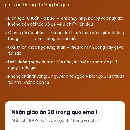
giáo án thông thường bỏ qua.
Lịch tập 18 tuần × 5 buổi — chỉ chạy nhẹ, bổ trợ và chạy dài.
✓
Không cần bài tốc độ để về đích FM lần đầu
Cường độ đo
nhịp
— không đoán mò theo cảm giác, không
✓
bằng
tim
tăng tải sai tuần
Giải thích khoa học từng tuần — hiểu rõ mình đang xây gì và
✓
tại sao
Dinh dưỡng ngày đua: gel lúc nào, bù nước ra sao, ăn gì 3
✓
ngày trước giải
Phòng chấn thương: 3 nguyên nhân gốc + bài tập 3 lần/tuần
✓
tại nhà, không cần tạ
Nhận giáo án 28 trang qua email
Miễn phí 100%. Gửi vào hộp thư trong vài phút.