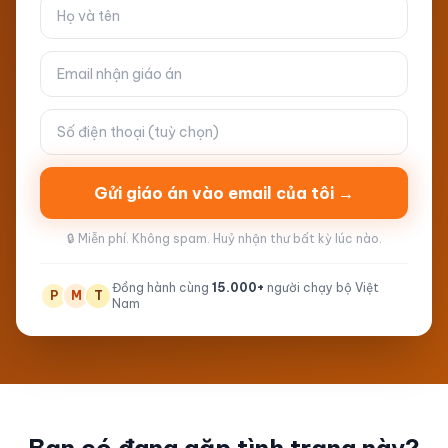
Gửi giáo án vào email của tôi →
🔒 Miễn phí. Không spam. Huỷ nhận thư bất kỳ lúc nào.
Đồng hành cùng
15.000+
người chạy bộ Việt
P
M
T
Nam