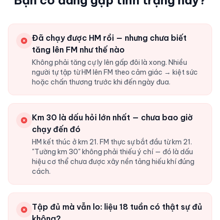
Bạn có đang gặp tình trạng này?
Đã chạy được HM rồi — nhưng chưa biết
tăng lên FM như thế nào
Không phải tăng cự ly lên gấp đôi là xong. Nhiều
người tự tập từ HM lên FM theo cảm giác → kiệt sức
hoặc chấn thương trước khi đến ngày đua.
Km 30 là dấu hỏi lớn nhất — chưa bao giờ
chạy đến đó
HM kết thúc ở km 21. FM thực sự bắt đầu từ km 21.
"Tường km 30" không phải thiếu ý chí — đó là dấu
hiệu cơ thể chưa được xây nền tảng hiếu khí đúng
cách.
Tập đủ mà vẫn lo: liệu 18 tuần có thật sự đủ
không?