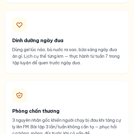
Dinh dưỡng ngày đua
Dùng gel lúc nào, bù nước ra sao, bữa sáng ngày đua
ăn gì. Lịch cụ thể từng km — thực hành từ tuần 7 trong
tập luyện để quen trước ngày đua.
Phòng chấn thương
3 nguyên nhân gốc khiến người chạy bị đau khi tăng cự
ly lên FM. Bài tập 3 lần/tuần không cần tạ — phục hồi
cơ hông, mông, đùi trước khi có vấn đề.