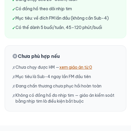
✓
Có đồng hồ theo dõi nhịp tim
✓
Mục tiêu: về đích FM lần đầu (không cần Sub-4)
✓
Có thể dành 5 buổi/tuần, 45–120 phút/buổi
✓
Chưa phù hợp nếu
Chưa chạy được HM —
xem giáo án từ 0
✗
Mục tiêu là Sub-4 ngay lần FM đầu tiên
✗
Đang chấn thương chưa phục hồi hoàn toàn
✗
Không có đồng hồ đo nhịp tim — giáo án kiểm soát
✗
bằng nhịp tim là điều kiện bắt buộc