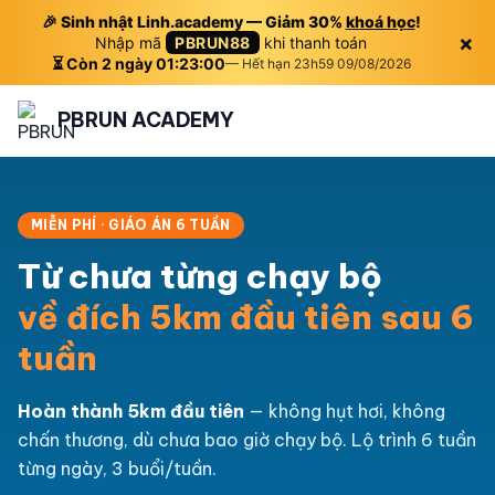
🎉 Sinh nhật Linh.academy — Giảm 30%
khoá học
!
×
Nhập mã
PBRUN88
khi thanh toán
⏳ Còn 2 ngày 01:23:00
— Hết hạn 23h59 09/08/2026
PBRUN ACADEMY
MIỄN PHÍ · GIÁO ÁN 6 TUẦN
Từ chưa từng chạy bộ
về đích 5km đầu tiên sau 6
tuần
Hoàn thành 5km đầu tiên
— không hụt hơi, không
chấn thương, dù chưa bao giờ chạy bộ. Lộ trình 6 tuần
từng ngày, 3 buổi/tuần.