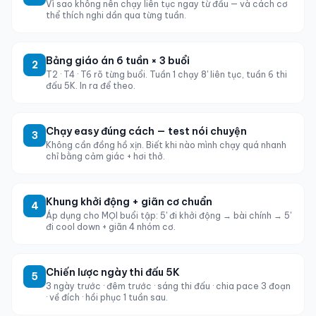
Vì sao không nên chạy liên tục ngay từ đầu — và cách cơ
thể thích nghi dần qua từng tuần.
Bảng giáo án 6 tuần × 3 buổi
2
T2 · T4 · T6 rõ từng buổi. Tuần 1 chạy 8' liên tục, tuần 6 thi
đấu 5K. In ra để theo.
Chạy easy đúng cách — test nói chuyện
3
Không cần đồng hồ xịn. Biết khi nào mình chạy quá nhanh
chỉ bằng cảm giác + hơi thở.
Khung khởi động + giãn cơ chuẩn
4
Áp dụng cho MỌI buổi tập: 5' đi khởi động → bài chính → 5'
đi cool down + giãn 4 nhóm cơ.
Chiến lược ngày thi đấu 5K
5
3 ngày trước · đêm trước · sáng thi đấu · chia pace 3 đoạn
· về đích · hồi phục 1 tuần sau.