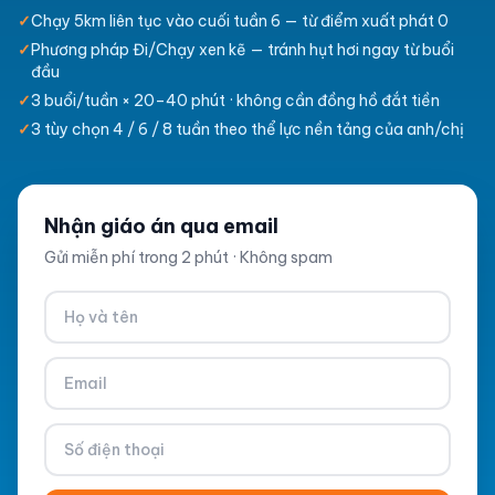
✓
Chạy 5km liên tục vào cuối tuần 6 — từ điểm xuất phát 0
✓
Phương pháp Đi/Chạy xen kẽ — tránh hụt hơi ngay từ buổi
đầu
✓
3 buổi/tuần × 20–40 phút · không cần đồng hồ đắt tiền
✓
3 tùy chọn 4 / 6 / 8 tuần theo thể lực nền tảng của anh/chị
Nhận giáo án qua email
Gửi miễn phí trong 2 phút · Không spam