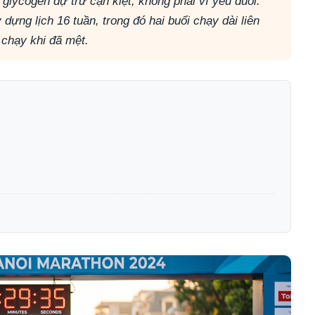
lycogen dự trữ cạn kiệt, không phải vì yếu đuối.
dựng lịch 16 tuần, trong đó hai buổi chạy dài liên
c chạy khi đã mệt.