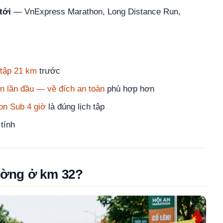
tới
— VnExpress Marathon, Long Distance Run,
 tập 21 km
trước
n lần đầu — về đích an toàn
phù hợp hơn
on Sub 4 giờ
là đúng lịch tập
tính
ường ở km 32?