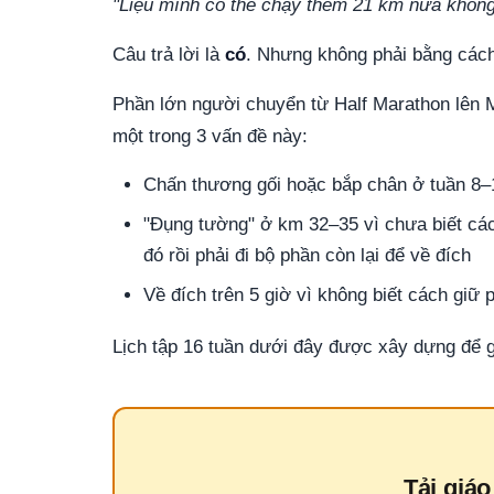
"Liệu mình có thể chạy thêm 21 km nữa khôn
Câu trả lời là
có
. Nhưng không phải bằng cách
Phần lớn người chuyển từ Half Marathon lên
một trong 3 vấn đề này:
Chấn thương gối hoặc bắp chân ở tuần 8–1
"Đụng tường" ở km 32–35 vì chưa biết c
đó rồi phải đi bộ phần còn lại để về đích
Về đích trên 5 giờ vì không biết cách giữ 
Lịch tập 16 tuần dưới đây được xây dựng để g
Tải giá