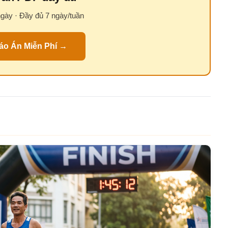
ngày · Đầy đủ 7 ngày/tuần
áo Án Miễn Phí →