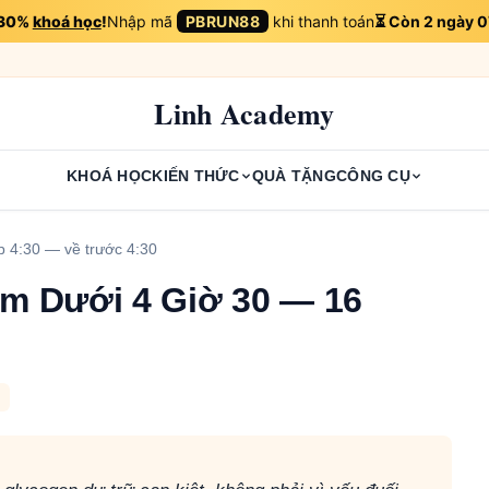
 30%
khoá học
!
Nhập mã
PBRUN88
khi thanh toán
⏳ Còn 2 ngày 0
Linh Academy
KHOÁ HỌC
KIẾN THỨC
QUÀ TẶNG
CÔNG CỤ
b 4:30 — về trước 4:30
km Dưới 4 Giờ 30 — 16