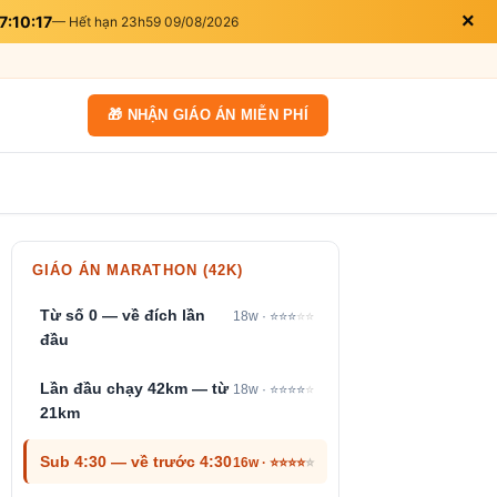
×
7:10:16
— Hết hạn 23h59 09/08/2026
🎁 NHẬN GIÁO ÁN MIỄN PHÍ
GIÁO ÁN MARATHON (42K)
Từ số 0 — về đích lần
18w · ⭐⭐⭐
⭐⭐
đầu
Lần đầu chạy 42km — từ
18w · ⭐⭐⭐⭐
⭐
21km
Sub 4:30 — về trước 4:30
16w · ⭐⭐⭐⭐
⭐