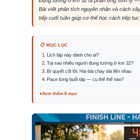
Đụng tường ở km 32 là phản ứng sinh lý — g
Bài viết phân tích nguyên nhân và cách xây 
tiếp cuối tuần giúp cơ thể học cách tiếp tụ
📋 MỤC LỤC
Lịch tập này dành cho ai?
Tại sao nhiều người đụng tường ở km 32?
Bí quyết cốt lõi: Hai bài chạy dài liền nhau
Pace từng buổi tập — cụ thể thế nào?
Xem thêm 6 mục