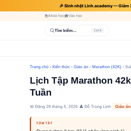
🎉 Sinh nhật Linh.academy — Giảm
📚
Khoá học
🎓
Vào học
Tìm kiếm…
Ctrl K
Trang chủ
›
Kiến thức
›
Giáo án
›
Marathon (42K)
›
Su
Lịch Tập Marathon 42
Tuần
📅 Đăng
28 tháng 5, 2026
·
👤 Đỗ Trọng Linh
·
Giáo án
TÓM TẮT