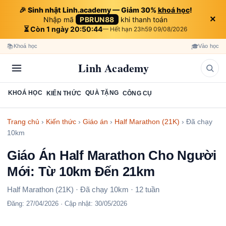
🎉 Sinh nhật Linh.academy — Giảm 30%
khoá học
!
×
Nhập mã
PBRUN88
khi thanh toán
⏳ Còn 1 ngày 20:50:44
— Hết hạn 23h59 09/08/2026
📚
🎓
Khoá học
Vào học
Linh Academy
KHOÁ HỌC
QUÀ TẶNG
KIẾN THỨC
CÔNG CỤ
Trang chủ
›
Kiến thức
›
Giáo án
›
Half Marathon (21K)
›
Đã chạy
10km
Giáo Án Half Marathon Cho Người
Mới: Từ 10km Đến 21km
Half Marathon (21K) · Đã chạy 10km · 12 tuần
Đăng:
27/04/2026
· Cập nhật:
30/05/2026