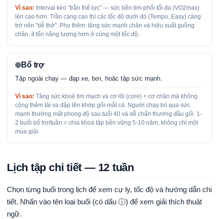
Vì sao:
Interval kéo "trần thể lực" — sức bền tim-phổi tối đa (VO2max)
lên cao hơn. Trần càng cao thì các tốc độ dưới đó (Tempo, Easy) càng
trở nên "dễ thở". Phụ thêm: tăng sức mạnh chân và hiệu suất guồng
chân, ít tốn năng lượng hơn ở cùng một tốc độ.
Bổ trợ
Tập ngoài chạy — đạp xe, bơi, hoặc tập sức mạnh.
Vì sao:
Tăng sức khoẻ tim mạch và cơ lõi (core) + cơ chân mà không
cộng thêm tải va đập lên khớp gối-mắt cá. Người chạy bỏ qua sức
mạnh thường mất phong độ sau tuổi 40 và dễ chấn thương đầu gối. 1-
2 buổi bổ trợ/tuần = chìa khoá tập bền vững 5-10 năm, không chỉ một
mùa giải.
Lịch tập chi tiết — 12 tuần
Chọn từng buổi trong lịch để xem cự ly, tốc độ và hướng dẫn chi
tiết. Nhấn vào tên loại buổi (có dấu ⓘ) để xem giải thích thuật
ngữ.