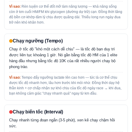
Vì sao:
Rèn luyện cơ thể đốt mỡ làm năng lượng — khả năng sống
còn ở km cuối HM/FM khi glycogen (đường dự trữ) cạn. Đồng thời tăng
độ bền cơ-khớp-tâm lý chịu được quãng dài. Thiếu long run ngày đua
trở nên khó khăn hơn.
Chạy ngưỡng (Tempo)
Chạy ở tốc độ "khó một cách dễ chịu" — là tốc độ bạn duy trì
được liên tục khoảng 1 giờ. Nó gần bằng tốc độ HM của 1 elite
hàng đầu nhưng bằng tốc độ 10K của rất nhiều người chạy bộ
phong trào.
Vì sao:
Tempo đẩy ngưỡng lactate lên cao hơn — tức là cơ thể chịu
được tốc độ nhanh hơn, lâu hơn trước khi mỏi nhừ. Đồng thời dạy hệ
thần kinh + cơ chấp nhận sự khó chịu của tốc độ ngày race → khi đua,
bạn không cảm giác "chạy nhanh quá" ngay từ km đầu.
Chạy biến tốc (Interval)
Chạy nhanh từng đoạn ngắn (3-5 phút), xen kẽ chạy chậm hồi
sức.