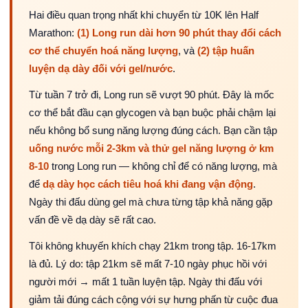
Hai điều quan trọng nhất khi chuyển từ 10K lên Half
Marathon:
(1) Long run dài hơn 90 phút thay đổi cách
cơ thể chuyển hoá năng lượng
, và
(2) tập huấn
luyện dạ dày đối với gel/nước
.
Từ tuần 7 trở đi, Long run sẽ vượt 90 phút. Đây là mốc
cơ thể bắt đầu cạn glycogen và bạn buộc phải chậm lại
nếu không bổ sung năng lượng đúng cách. Bạn cần tập
uống nước mỗi 2-3km và thử gel năng lượng ở km
8-10
trong Long run — không chỉ để có năng lượng, mà
để
dạ dày học cách tiêu hoá khi đang vận động
.
Ngày thi đấu dùng gel mà chưa từng tập khả năng gặp
vấn đề về dạ dày sẽ rất cao.
Tôi không khuyến khích chạy 21km trong tập. 16-17km
là đủ. Lý do: tập 21km sẽ mất 7-10 ngày phục hồi với
người mới → mất 1 tuần luyện tập. Ngày thi đấu với
giảm tải đúng cách cộng với sự hưng phấn từ cuộc đua