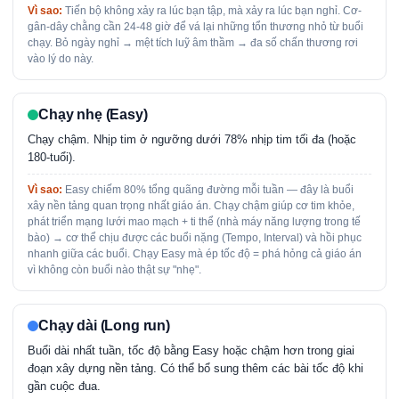
Vì sao:
Tiến bộ không xảy ra lúc bạn tập, mà xảy ra lúc bạn nghỉ. Cơ-
gân-dây chằng cần 24-48 giờ để vá lại những tổn thương nhỏ từ buổi
chạy. Bỏ ngày nghỉ → mệt tích luỹ âm thầm → đa số chấn thương rơi
vào lý do này.
Chạy nhẹ (Easy)
Chạy chậm. Nhịp tim ở ngưỡng dưới 78% nhịp tim tối đa (hoặc
180-tuổi).
Vì sao:
Easy chiếm 80% tổng quãng đường mỗi tuần — đây là buổi
xây nền tảng quan trọng nhất giáo án. Chạy chậm giúp cơ tim khỏe,
phát triển mạng lưới mao mạch + ti thể (nhà máy năng lượng trong tế
bào) → cơ thể chịu được các buổi nặng (Tempo, Interval) và hồi phục
nhanh giữa các buổi. Chạy Easy mà ép tốc độ = phá hỏng cả giáo án
vì không còn buổi nào thật sự "nhẹ".
Chạy dài (Long run)
Buổi dài nhất tuần, tốc độ bằng Easy hoặc chậm hơn trong giai
đoạn xây dựng nền tảng. Có thể bổ sung thêm các bài tốc độ khi
gần cuộc đua.