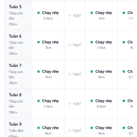
Tuần 5
Chạy nhẹ
Chạy nhẹ
Chạy
Tăng sức
Nghỉ
bền
6.5km
7km
7.5k
31km
Tuần 6
Chạy nhẹ
Chạy nhẹ
Chạy
Tăng sức
Nghỉ
bền
7km
7.5km
8km
33km
Tuần 7
Chạy nhẹ
Chạy nhẹ
Chạy
Tăng sức
Nghỉ
bền
7km
8km
8.5k
36km
Tuần 8
Chạy nhẹ
Chạy nhẹ
Chạy
Tăng sức
Nghỉ
bền
7.5km
8.5km
9km
39km
Tuần 9
Chạy nhẹ
Chạy nhẹ
Chạy
Nghỉ
Tuần đỉnh
8km
9km
9.5k
43km