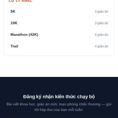
CỰ LY KHÁC
5K
3 giáo án
10K
3 giáo án
Marathon (42K)
4 giáo án
Trail
4 giáo án
Đăng ký nhận kiến thức chạy bộ
Bài viết khoa học, giáo án mới, mẹo phòng chấn thương — gửi
tới hộp thư của bạn mỗi tuần.