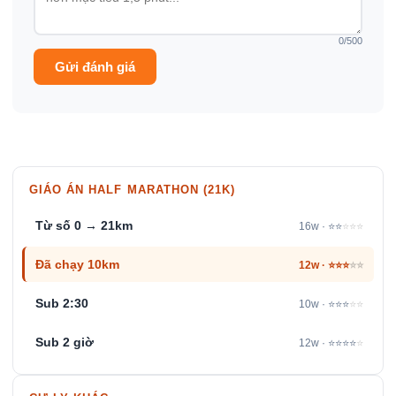
0
/500
Gửi đánh giá
GIÁO ÁN HALF MARATHON (21K)
Từ số 0 → 21km
16w · ⭐⭐
⭐⭐⭐
Đã chạy 10km
12w · ⭐⭐⭐
⭐⭐
Sub 2:30
10w · ⭐⭐⭐
⭐⭐
Sub 2 giờ
12w · ⭐⭐⭐⭐
⭐