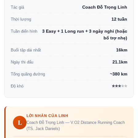
Coach Đỗ Trọng Linh
Tác giả
12 tuần
Thời lượng
3 Easy + 1 Long run + 3 ngày nghỉ (hoặc
Tuần điển hình
bổ trợ nhẹ)
16km
Buổi tập dài nhất
21.1km
Ngày thi đấu
~380 km
Tổng quãng đường
⭐⭐⭐
⭐⭐
Độ khó
LỜI NHẮN CỦA LINH
L
Coach Đỗ Trọng Linh — V.O2 Distance Running Coach
(TS. Jack Daniels)