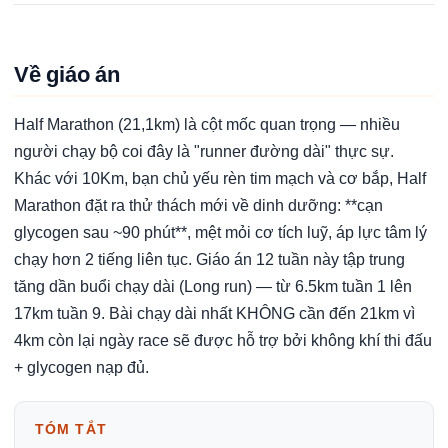
Về giáo án
Half Marathon (21,1km) là cột mốc quan trọng — nhiều
người chạy bộ coi đây là "runner đường dài" thực sự.
Khác với 10Km, bạn chủ yếu rèn tim mạch và cơ bắp, Half
Marathon đặt ra thử thách mới về dinh dưỡng: **cạn
glycogen sau ~90 phút**, mệt mỏi cơ tích luỹ, áp lực tâm lý
chạy hơn 2 tiếng liên tục. Giáo án 12 tuần này tập trung
tăng dần buổi chạy dài (Long run) — từ 6.5km tuần 1 lên
17km tuần 9. Bài chạy dài nhất KHÔNG cần đến 21km vì
4km còn lại ngày race sẽ được hỗ trợ bởi không khí thi đấu
+ glycogen nạp đủ.
TÓM TẮT