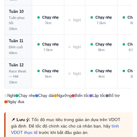
Tuần 10
Chạy nhẹ
Chạy nhẹ
Chạy
Tuần phục
Nghỉ
hồi
7km
7.5km
8km
33km
Tuần 11
Chạy nhẹ
Chạy nhẹ
Chạy
Nghỉ
Đỉnh cuối
7.5km
8km
8.5k
40km
Tuần 12
Chạy nhẹ
Chạy nhẹ
Chạy
Race Week
Nghỉ
— HM
5km
4km
3km
33km
Nghỉ
Chạy nhẹ
Chạy dài
Ngưỡng
Biến tốc
Lặp tốc
Bổ trợ
Ngày đua
📌 Lưu ý:
Tốc độ mục tiêu trong giáo án dựa trên VDOT
giả định. Để tốc độ chính xác cho cá nhân bạn, hãy
tính
VDOT thực tế
trước khi bắt đầu giáo án.