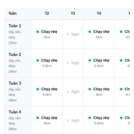
Tuần
T2
T3
T4
T5
Tuần 1
Chạy nhẹ
Chạy nhẹ
Chạy
Xây nền
Nghỉ
tảng
5km
5km
5.5k
22km
Tuần 2
Chạy nhẹ
Chạy nhẹ
Chạy
Xây nền
Nghỉ
tảng
5.5km
5.5km
6km
24km
Tuần 3
Chạy nhẹ
Chạy nhẹ
Chạy
Xây nền
Nghỉ
tảng
5.5km
6km
6.5k
26km
Tuần 4
Chạy nhẹ
Chạy nhẹ
Chạy
Xây nền
Nghỉ
tảng
6km
6.5km
7km
28km