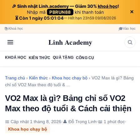
🎉 Sinh nhật Linh.academy — Giảm 30%
khoá học
!
×
Nhập mã
PBRUN88
khi thanh toán
⏳ Còn 1 ngày 05:01:03
— Hết hạn 23h59 09/08/2026
📚
🎓
Khoá học
Vào học
Linh Academy
KHOÁ HỌC
QUÀ TẶNG
KIẾN THỨC
CÔNG CỤ
Trang chủ
›
Kiến thức
›
Khoa học chạy bộ
›
VO2 Max là gì? Bảng
chỉ số VO2 Max theo độ tuổi & …
VO2 Max là gì? Bảng chỉ số VO2
Max theo độ tuổi & Cách cải thiện
📅 Cập nhật
1 tháng 8, 2026
·
👤 Đỗ Trọng Linh
·
📖 1 phút đọc
·
Khoa học chạy bộ