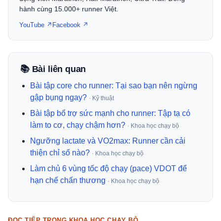
hành cùng 15.000+ runner Việt.
YouTube ↗
Facebook ↗
📚 Bài liên quan
Bài tập core cho runner: Tại sao bạn nên ngừng
gập bụng ngay?
· Kỹ thuật
Bài tập bổ trợ sức mạnh cho runner: Tập tạ có
làm to cơ, chạy chậm hơn?
· Khoa học chạy bộ
Ngưỡng lactate và VO2max: Runner cần cải
thiện chỉ số nào?
· Khoa học chạy bộ
Làm chủ 6 vùng tốc độ chạy (pace) VDOT để
hạn chế chấn thương
· Khoa học chạy bộ
ĐỌC TIẾP TRONG KHOA HỌC CHẠY BỘ