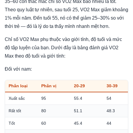
35–60 còn thắc mắc chỉ số VO2 Max bao nhiêu là tốt.
Theo quy luật tự nhiên, sau tuổi 25, VO2 Max giảm khoảng
1% mỗi năm. Đến tuổi 55, nó có thể giảm 25–30% so với
thời trẻ — đó là lý do ta thấy mình nhanh mệt hơn.
Chỉ số VO2 Max phụ thuộc vào giới tính, độ tuổi và mức
độ tập luyện của bạn. Dưới đây là bảng đánh giá VO2
Max theo độ tuổi và giới tính:
Đối với nam:
Phân loại
Phân vị
20-29
30-39
Xuất sắc
95
55.4
54
Rất tốt
80
51.1
48.3
Tốt
60
45.4
44