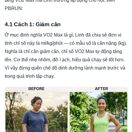
tăng VO2 Max mà Linh thường áp dụng cho học viên
PBRUN:
4.1 Cách 1: Giảm cân
Ở mục định nghĩa VO2 Max là gì, Linh đã chia sẻ đơn vị
tính chỉ số này là ml/kg/phút — có mẫu số là cân nặng (kg).
Nghĩa là chỉ cần giảm cân, chỉ số VO2 Max tự động tăng
lên. Cơ thể nhẹ nhõm, đỡ ì ạch, hiệu quả chạy sẽ tốt hơn.
Vì vậy đừng quên chế độ dinh dưỡng lành mạnh trước và
trong quá trình tập chạy.