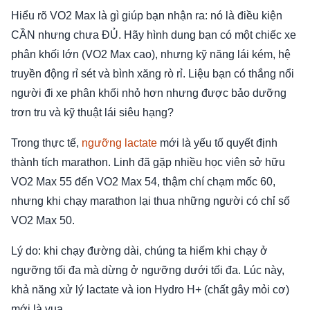
Hiểu rõ VO2 Max là gì giúp bạn nhận ra: nó là điều kiện
CẦN nhưng chưa ĐỦ. Hãy hình dung bạn có một chiếc xe
phân khối lớn (VO2 Max cao), nhưng kỹ năng lái kém, hệ
truyền động rỉ sét và bình xăng rò rỉ. Liệu bạn có thắng nổi
người đi xe phân khối nhỏ hơn nhưng được bảo dưỡng
trơn tru và kỹ thuật lái siêu hạng?
Trong thực tế,
ngưỡng lactate
mới là yếu tố quyết định
thành tích marathon. Linh đã gặp nhiều học viên sở hữu
VO2 Max 55 đến VO2 Max 54, thậm chí chạm mốc 60,
nhưng khi chạy marathon lại thua những người có chỉ số
VO2 Max 50.
Lý do: khi chạy đường dài, chúng ta hiếm khi chạy ở
ngưỡng tối đa mà dừng ở ngưỡng dưới tối đa. Lúc này,
khả năng xử lý lactate và ion Hydro H+ (chất gây mỏi cơ)
mới là vua.