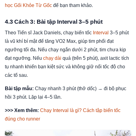
học Gối Khỏe Từ Gốc
để bạn tham khảo.
4.3 Cách 3: Bài tập Interval 3–5 phút
Theo Tiến sĩ Jack Daniels, chạy biến tốc
Interval
3–5 phút
là vũ khí bí mật để tăng VO2 Max, giúp tim phổi đạt
ngưỡng tối đa. Nếu chạy ngắn dưới 2 phút, tim chưa kịp
đạt ngưỡng. Nếu
chạy dài
quá (trên 5 phút), axit lactic tích
tụ nhanh khiến bạn kiệt sức và không giữ nổi tốc độ cho
các tổ sau.
Bài tập mẫu:
Chạy nhanh 3 phút (thở dốc) → đi bộ phục
hồi 3 phút. Lặp lại 4–5 lần.
>>> Xem thêm:
Chạy Interval là gì? Cách tập biến tốc
đúng cho runner