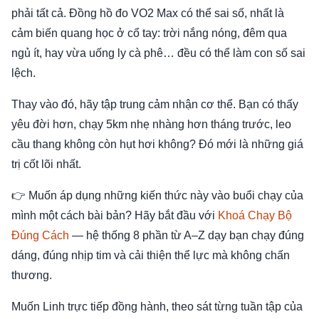
phải tất cả. Đồng hồ đo VO2 Max có thể sai số, nhất là
cảm biến quang học ở cổ tay: trời nắng nóng, đêm qua
ngủ ít, hay vừa uống ly cà phê… đều có thể làm con số sai
lệch.
Thay vào đó, hãy tập trung cảm nhận cơ thể. Bạn có thấy
yêu đời hơn, chạy 5km nhẹ nhàng hơn tháng trước, leo
cầu thang không còn hụt hơi không? Đó mới là những giá
trị cốt lõi nhất.
👉 Muốn áp dụng những kiến thức này vào buổi chạy của
mình một cách bài bản? Hãy bắt đầu với
Khoá Chạy Bộ
Đúng Cách
— hệ thống 8 phần từ A–Z dạy bạn chạy đúng
dáng, đúng nhịp tim và cải thiện thể lực mà không chấn
thương.
Muốn Linh trực tiếp đồng hành, theo sát từng tuần tập của