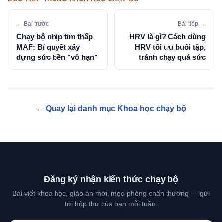
← Bài trước
Bài tiếp →
Chạy bộ nhịp tim thấp
HRV là gì? Cách dùng
MAF: Bí quyết xây
HRV tối ưu buổi tập,
dựng sức bền "vô hạn"
tránh chạy quá sức
← Quay lại danh mục Khoa học chạy bộ
Đăng ký nhận kiến thức chạy bộ
Bài viết khoa học, giáo án mới, mẹo phòng chấn thương — gửi
tới hộp thư của bạn mỗi tuần.