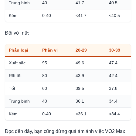
Trung bình
40
41.7
40.5
Kém
0-40
<41.7
<40.5
Đối với nữ:
Phân loại
Phân vị
20-29
30-39
Xuất sắc
95
49.6
47.4
Rất tốt
80
43.9
42.4
Tốt
60
39.5
37.8
Trung bình
40
36.1
34.4
Kém
0-40
<36.1
<34.4
Đọc đến đây, bạn cũng đừng quá ám ảnh việc VO2 Max