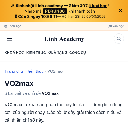
🎉 Sinh nhật Linh.academy — Giảm 30%
khoá học
!
×
Nhập mã
PBRUN88
khi thanh toán
⏳ Còn 3 ngày 10:56:10
— Hết hạn 23h59 09/08/2026
📚
🎓
Khoá học
Vào học
Linh Academy
KHOÁ HỌC
QUÀ TẶNG
KIẾN THỨC
CÔNG CỤ
Trang chủ
›
Kiến thức
›
VO2max
VO2max
6 bài viết về chủ đề
VO2max
VO2max là khả năng hấp thụ oxy tối đa — "dung tích động
cơ" của người chạy. Các bài ở đây giải thích cách hiểu và
cải thiện chỉ số này.