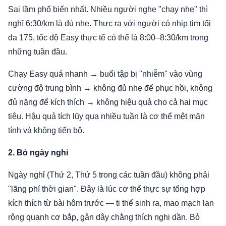
Sai lầm phổ biến nhất. Nhiều người nghe "chạy nhẹ" thì
nghĩ 6:30/km là đủ nhẹ. Thực ra với người có nhịp tim tối
đa 175, tốc độ Easy thực tế có thể là 8:00–8:30/km trong
những tuần đầu.
Chạy Easy quá nhanh → buổi tập bị "nhiễm" vào vùng
cường độ trung bình → không đủ nhẹ để phục hồi, không
đủ nặng để kích thích → không hiệu quả cho cả hai mục
tiêu. Hậu quả tích lũy qua nhiều tuần là cơ thể mệt mãn
tính và không tiến bộ.
2. Bỏ ngày nghỉ
Ngày nghỉ (Thứ 2, Thứ 5 trong các tuần đầu) không phải
"lãng phí thời gian". Đây là lúc cơ thể thực sự tổng hợp
kích thích từ bài hôm trước — ti thể sinh ra, mao mạch lan
rộng quanh cơ bắp, gân dây chằng thích nghi dần. Bỏ