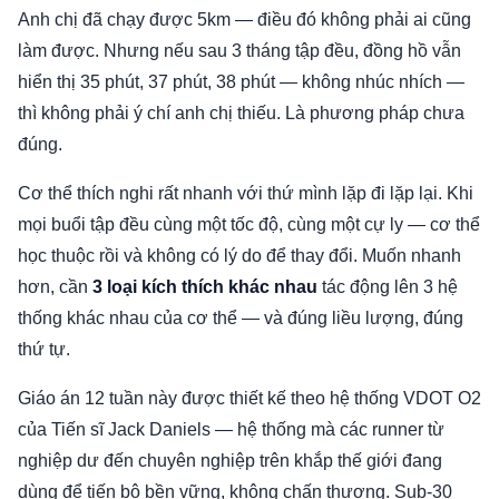
Anh chị đã chạy được 5km — điều đó không phải ai cũng
làm được. Nhưng nếu sau 3 tháng tập đều, đồng hồ vẫn
hiển thị 35 phút, 37 phút, 38 phút — không nhúc nhích —
thì không phải ý chí anh chị thiếu. Là phương pháp chưa
đúng.
Cơ thể thích nghi rất nhanh với thứ mình lặp đi lặp lại. Khi
mọi buổi tập đều cùng một tốc độ, cùng một cự ly — cơ thể
học thuộc rồi và không có lý do để thay đổi. Muốn nhanh
hơn, cần
3 loại kích thích khác nhau
tác động lên 3 hệ
thống khác nhau của cơ thể — và đúng liều lượng, đúng
thứ tự.
Giáo án 12 tuần này được thiết kế theo hệ thống VDOT O2
của Tiến sĩ Jack Daniels — hệ thống mà các runner từ
nghiệp dư đến chuyên nghiệp trên khắp thế giới đang
dùng để tiến bộ bền vững, không chấn thương. Sub-30