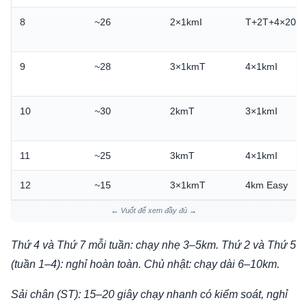
8
~26
2×1kmI
T+2T+4×200
9
~28
3×1kmT
4×1kmI
10
~30
2kmT
3×1kmI
11
~25
3kmT
4×1kmI
12
~15
3×1kmT
4km Easy
← Vuốt để xem đầy đủ →
Thứ 4 và Thứ 7 mỗi tuần: chạy nhẹ 3–5km. Thứ 2 và Thứ 5
(tuần 1–4): nghỉ hoàn toàn. Chủ nhật: chạy dài 6–10km.
Sải chân (ST): 15–20 giây chạy nhanh có kiểm soát, nghỉ