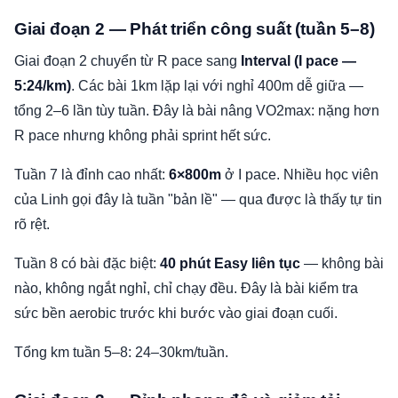
Giai đoạn 2 — Phát triển công suất (tuần 5–8)
Giai đoạn 2 chuyển từ R pace sang
Interval (I pace —
5:24/km)
. Các bài 1km lặp lại với nghỉ 400m dễ giữa —
tổng 2–6 lần tùy tuần. Đây là bài nâng VO2max: nặng hơn
R pace nhưng không phải sprint hết sức.
Tuần 7 là đỉnh cao nhất:
6×800m
ở I pace. Nhiều học viên
của Linh gọi đây là tuần "bản lề" — qua được là thấy tự tin
rõ rệt.
Tuần 8 có bài đặc biệt:
40 phút Easy liên tục
— không bài
nào, không ngắt nghỉ, chỉ chạy đều. Đây là bài kiểm tra
sức bền aerobic trước khi bước vào giai đoạn cuối.
Tổng km tuần 5–8: 24–30km/tuần.