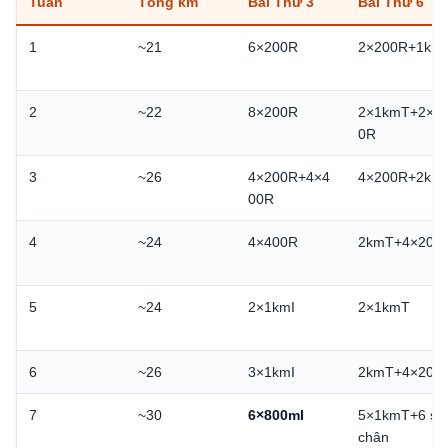
Tuần
Tổng km
Bài Thứ 3
Bài Thứ 6
1
~21
6×200R
2×200R+1km
2
~22
8×200R
2×1kmT+2×2
0R
3
~26
4×200R+4×4
4×200R+2km
00R
4
~24
4×400R
2kmT+4×200
5
~24
2×1kmI
2×1kmT
6
~26
3×1kmI
2kmT+4×200
7
~30
6×800mI
5×1kmT+6 sải
chân