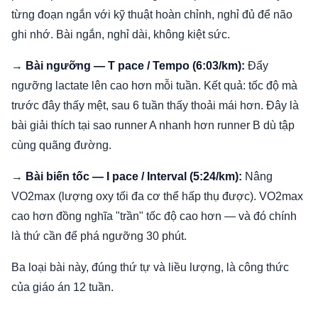
từng đoạn ngắn với kỹ thuật hoàn chỉnh, nghỉ đủ để não
ghi nhớ. Bài ngắn, nghỉ dài, không kiệt sức.
→
Bài ngưỡng — T pace / Tempo (6:03/km):
Đẩy
ngưỡng lactate lên cao hơn mỗi tuần. Kết quả: tốc độ mà
trước đây thấy mệt, sau 6 tuần thấy thoải mái hơn. Đây là
bài giải thích tại sao runner A nhanh hơn runner B dù tập
cùng quãng đường.
→
Bài biến tốc — I pace / Interval (5:24/km):
Nâng
VO2max (lượng oxy tối đa cơ thể hấp thụ được). VO2max
cao hơn đồng nghĩa "trần" tốc độ cao hơn — và đó chính
là thứ cần để phá ngưỡng 30 phút.
Ba loại bài này, đúng thứ tự và liều lượng, là công thức
của giáo án 12 tuần.