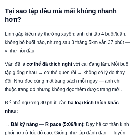
Tại sao tập đều mà mãi không nhanh
hơn?
Linh gặp kiểu này thường xuyên: anh chị tập 4 buổi/tuần,
không bỏ buổi nào, nhưng sau 3 tháng 5km vẫn 37 phút —
y như hồi đầu.
Vấn đề là
cơ thể đã thích nghi
với cái đang làm. Mỗi buổi
tập giống nhau → cơ thể quen rồi → không có lý do thay
đổi. Như đọc cùng một trang sách mỗi ngày — anh chị
thuộc trang đó nhưng không đọc thêm được trang mới.
Để phá ngưỡng 30 phút, cần
ba loại kích thích khác
nhau
:
→
Bài kỹ năng — R pace (5:09/km):
Dạy hệ cơ thần kinh
phối hợp ở tốc độ cao. Giống như tập đánh đàn — luyện