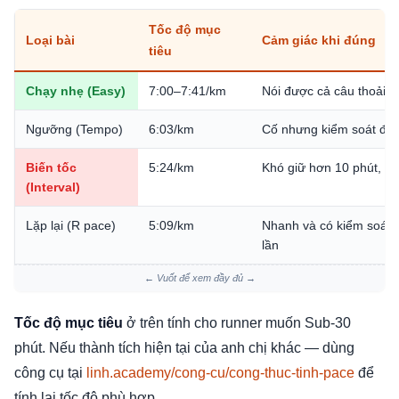
Tốc độ mục
Loại bài
Cảm giác khi đúng
tiêu
Chạy nhẹ (Easy)
7:00–7:41/km
Nói được cả câu thoải m
Ngưỡng (Tempo)
6:03/km
Cố nhưng kiểm soát đượ
Biến tốc
5:24/km
Khó giữ hơn 10 phút, th
(Interval)
Lặp lại (R pace)
5:09/km
Nhanh và có kiểm soát, 
lần
← Vuốt để xem đầy đủ →
Tốc độ mục tiêu
ở trên tính cho runner muốn Sub-30
phút. Nếu thành tích hiện tại của anh chị khác — dùng
công cụ tại
linh.academy/cong-cu/cong-thuc-tinh-pace
để
tính lại tốc độ phù hợp.