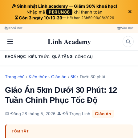
🎉 Sinh nhật Linh.academy — Giảm 30%
khoá học
!
×
Nhập mã
PBRUN88
khi thanh toán
⏳ Còn 3 ngày 10:10:38
— Hết hạn 23h59 09/08/2026
📚
🎓
Khoá học
Vào học
Linh Academy
KHOÁ HỌC
QUÀ TẶNG
KIẾN THỨC
CÔNG CỤ
Trang chủ
›
Kiến thức
›
Giáo án
›
5K
›
Dưới 30 phút
Giáo Án 5km Dưới 30 Phút: 12
Tuần Chinh Phục Tốc Độ
📅 Đăng
28 tháng 5, 2026
·
👤 Đỗ Trọng Linh
·
Giáo án
TÓM TẮT