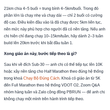
21km chia 4–5 buổi = trung bình 4–5km/buổi. Trong đó
phần lớn là chạy nhẹ và chạy dài — chỉ 2 buổi có cường
độ cao. Điều kiện đầu vào là đã chạy được 5km liên tục,
nên mức này phù hợp cho người đã có nền tảng. Nếu anh
chị hiện chỉ đang chạy 10–15km/tuần, hãy dành 2–3 tuần
build lên 20km trước khi bắt đầu tuần 1.
Xong giáo án này, bước tiếp theo là gì?
Sau khi về đích Sub-30 — anh chị có thể tiếp tục lên 10K
hoặc xây nền tảng cho Half Marathon theo đúng hệ thống
trong khoá
Chạy Bộ Đúng Cách
. Khoá có giáo án từ 5K
đến Full Marathon theo hệ thống VDOT O2, Zoom Q&A
nhóm hàng tuần và Zalo cộng đồng PBRUN — để anh chị
không chạy một mình trên hành trình tiếp theo.