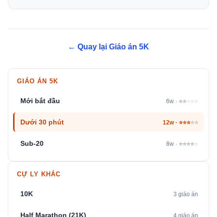
← Quay lại Giáo án 5K
GIÁO ÁN 5K
Mới bắt đầu
6w · ⭐⭐
⭐⭐⭐
Dưới 30 phút
12w · ⭐⭐⭐
⭐⭐
Sub-20
8w · ⭐⭐⭐⭐
⭐
CỰ LY KHÁC
10K
3 giáo án
Half Marathon (21K)
4 giáo án