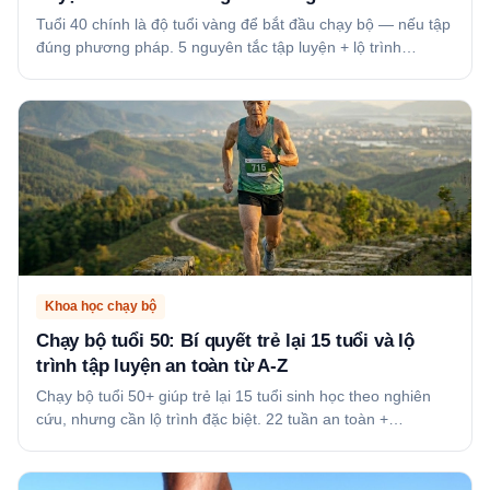
Tuổi 40 chính là độ tuổi vàng để bắt đầu chạy bộ — nếu tập
đúng phương pháp. 5 nguyên tắc tập luyện + lộ trình…
Khoa học chạy bộ
Chạy bộ tuổi 50: Bí quyết trẻ lại 15 tuổi và lộ
trình tập luyện an toàn từ A-Z
Chạy bộ tuổi 50+ giúp trẻ lại 15 tuổi sinh học theo nghiên
cứu, nhưng cần lộ trình đặc biệt. 22 tuần an toàn +…