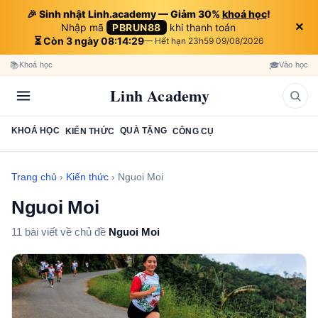
🎉 Sinh nhật Linh.academy — Giảm 30%
khoá học
!
×
Nhập mã
PBRUN88
khi thanh toán
⏳ Còn 3 ngày 08:14:28
— Hết hạn 23h59 09/08/2026
📚
🎓
Khoá học
Vào học
Linh Academy
KHOÁ HỌC
QUÀ TẶNG
KIẾN THỨC
CÔNG CỤ
Trang chủ
›
Kiến thức
›
Nguoi Moi
Nguoi Moi
11 bài viết về chủ đề
Nguoi Moi