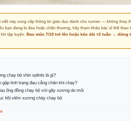
 viết này cung cấp thông tin giáo dục dành cho runner — không thay th
ếu bạn đang bị đau hoặc chấn thương, hãy tham khảo bác sĩ thể thao 
c khi tập luyện.
Đau mức 7/10 trở lên hoặc kéo dài >2 tuần → dừng 
ng chạy bộ shin splints là gì?
n gặp tình trạng đau cẳng chân khi chạy?
 đau ống đồng chạy bộ với gãy xương do mỏi
phục hồi viêm xương chày chạy bộ
ục