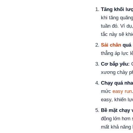
Tăng khối lư
khi tăng quãn
tuần đó. Ví dụ
tắc này sẽ khi
Sải chân
quá 
thẳng áp lực l
Cơ bắp yếu:
C
xương chày ph
Chạy quá nha
mức
easy run
easy, khiến l
Bề mặt chạy 
động lớn hơn 
mất khả năng h