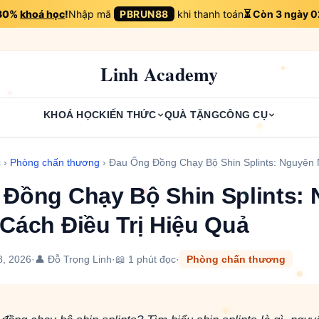
 30%
khoá học
!
Nhập mã
PBRUN88
khi thanh toán
⏳ Còn 3 ngày 0
Linh Academy
KHOÁ HỌC
KIẾN THỨC
QUÀ TẶNG
CÔNG CỤ
c
›
Phòng chấn thương
›
Đau Ống Đồng Chạy Bộ Shin Splints: Nguyên
Đồng Chạy Bộ Shin Splints:
Cách Điều Trị Hiệu Quả
8, 2026
·
👤 Đỗ Trọng Linh
·
📖 1 phút đọc
·
Phòng chấn thương