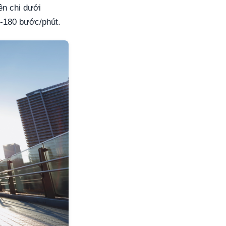
ên chi dưới
-180 bước/phút.