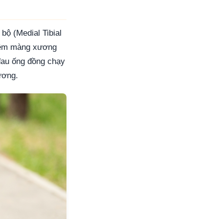
bộ (Medial Tibial
viêm màng xương
đau ống đồng chạy
ương.