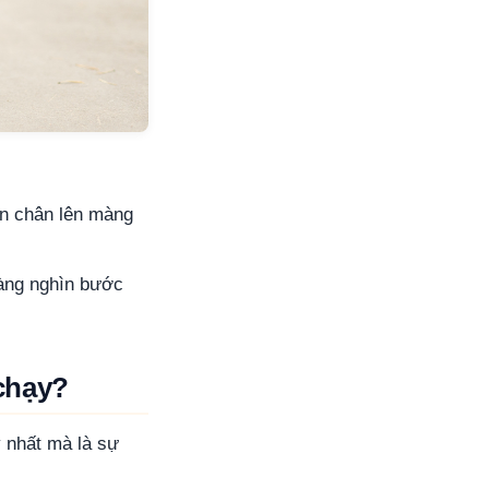
ón chân lên màng
hàng nghìn bước
 chạy?
 nhất mà là sự