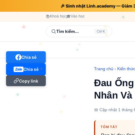
🎉 Sinh nhật Linh.academy — Giảm
📚
Khoá học
🎓
Vào học
Tìm kiếm…
Ctrl K
Chia sẻ
Trang chủ
›
Kiến thứ
Chia sẻ
Zalo
Đau Ống 
Copy link
Nhân Và 
📅 Cập nhật
1 tháng 
TÓM TẮT