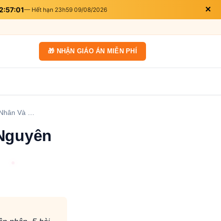
×
2:56:59
— Hết hạn 23h59 09/08/2026
🎁 NHẬN GIÁO ÁN MIỄN PHÍ
 Nhân Và …
 Nguyên