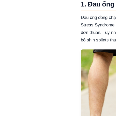
1. Đau ống 
Đau ống đồng chạy
Stress Syndrome -
đơn thuần. Tuy nh
bộ shin splints t