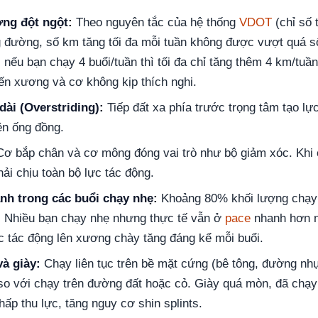
ợng đột ngột:
Theo nguyên tắc của hệ thống
VDOT
(chỉ số 
g đường, số km tăng tối đa mỗi tuần không được vượt quá s
, nếu bạn chạy 4 buổi/tuần thì tối đa chỉ tăng thêm 4 km/tu
ến xương và cơ không kịp thích nghi.
dài (Overstriding):
Tiếp đất xa phía trước trọng tâm tạo lực
ên ống đồng.
ơ bắp chân và cơ mông đóng vai trò như bộ giảm xóc. Khi 
ải chịu toàn bộ lực tác động.
nh trong các buổi chạy nhẹ:
Khoảng 80% khối lượng chạy 
. Nhiều bạn chạy nhẹ nhưng thực tế vẫn ở
pace
nhanh hơn n
ực tác động lên xương chày tăng đáng kể mỗi buổi.
và giày:
Chạy liên tục trên bề mặt cứng (bê tông, đường nhự
so với chạy trên đường đất hoặc cỏ. Giày quá mòn, đã chạy
ấp thu lực, tăng nguy cơ shin splints.