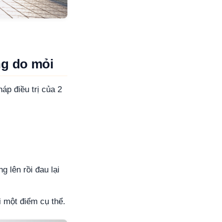
ng do mỏi
áp điều trị của 2
 lên rồi đau lại
i một điểm cụ thể.