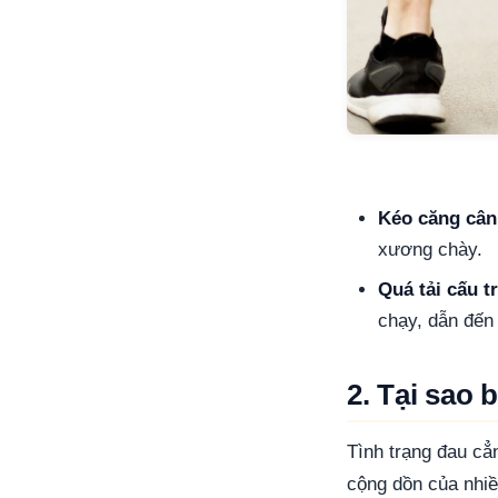
Kéo căng cân
xương chày.
Quá tải cấu t
chạy, dẫn đến
2. Tại sao 
Tình trạng đau cẳ
cộng dồn của nhiề