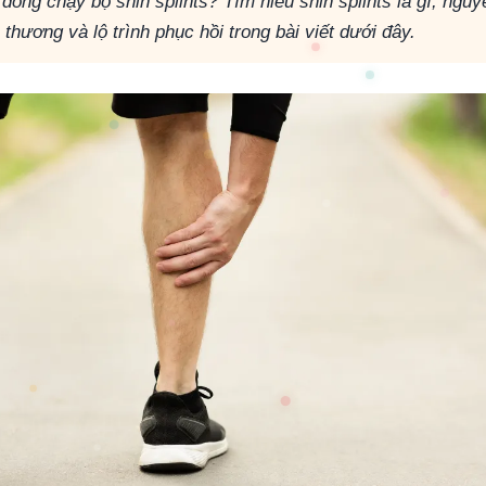
đồng chạy bộ shin splints? Tìm hiểu shin splints là gì, nguy
thương và lộ trình phục hồi trong bài viết dưới đây.