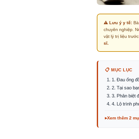
⚠️ Lưu ý y tế:
Bài
chuyên nghiệp. N
vật lý trị liệu trướ
sĩ.
📋 MỤC LỤC
1. Đau ống đồ
2. Tại sao bạ
3. Phân biệt
4. Lộ trình 
Xem thêm 2 m