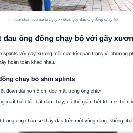
Sải chân quá dài là nguyên nhân gây đau ống đồng chạy bộ
ệt đau ống đồng chạy bộ với gãy xươ
in splints với gãy xương mỏi cực kỳ quan trọng vì phương ph
này hoàn toàn khác nhau.
đồng chạy bộ shin splints
một đoạn dài hơn 5 cm dọc mặt trong ống chân
 xuất hiện lúc bắt đầu chạy, có thể giảm bớt khi cơ thể nóng
t trong ống chân sẽ thấy đau trên một vùng rộng, không phả