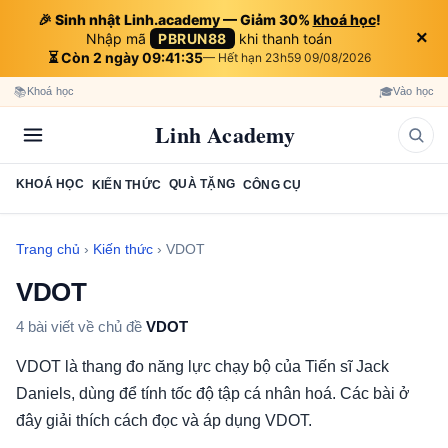
🎉 Sinh nhật Linh.academy — Giảm 30%
khoá học
!
×
Nhập mã
PBRUN88
khi thanh toán
⏳ Còn 2 ngày 09:41:35
— Hết hạn 23h59 09/08/2026
📚
🎓
Khoá học
Vào học
Linh Academy
KHOÁ HỌC
QUÀ TẶNG
KIẾN THỨC
CÔNG CỤ
Trang chủ
›
Kiến thức
›
VDOT
VDOT
4 bài viết về chủ đề
VDOT
VDOT là thang đo năng lực chạy bộ của Tiến sĩ Jack
Daniels, dùng để tính tốc độ tập cá nhân hoá. Các bài ở
đây giải thích cách đọc và áp dụng VDOT.