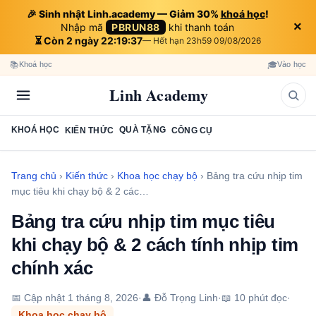
🎉 Sinh nhật Linh.academy — Giảm 30%
khoá học
!
×
Nhập mã
PBRUN88
khi thanh toán
⏳ Còn 2 ngày 22:19:36
— Hết hạn 23h59 09/08/2026
📚
🎓
Khoá học
Vào học
Linh Academy
KHOÁ HỌC
QUÀ TẶNG
KIẾN THỨC
CÔNG CỤ
Trang chủ
›
Kiến thức
›
Khoa học chạy bộ
›
Bảng tra cứu nhịp tim
mục tiêu khi chạy bộ & 2 các…
Bảng tra cứu nhịp tim mục tiêu
khi chạy bộ & 2 cách tính nhịp tim
chính xác
📅 Cập nhật
1 tháng 8, 2026
·
👤 Đỗ Trọng Linh
·
📖 10 phút đọc
·
Khoa học chạy bộ