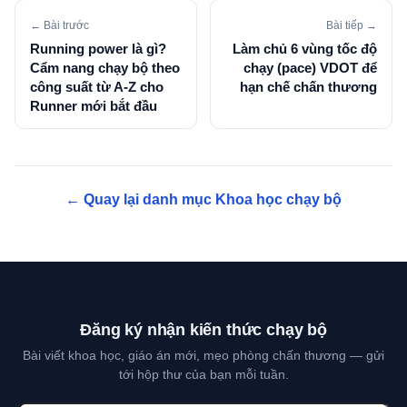
← Bài trước
Bài tiếp →
Running power là gì?
Làm chủ 6 vùng tốc độ
Cẩm nang chạy bộ theo
chạy (pace) VDOT để
công suất từ A-Z cho
hạn chế chấn thương
Runner mới bắt đầu
← Quay lại danh mục Khoa học chạy bộ
Đăng ký nhận kiến thức chạy bộ
Bài viết khoa học, giáo án mới, mẹo phòng chấn thương — gửi
tới hộp thư của bạn mỗi tuần.