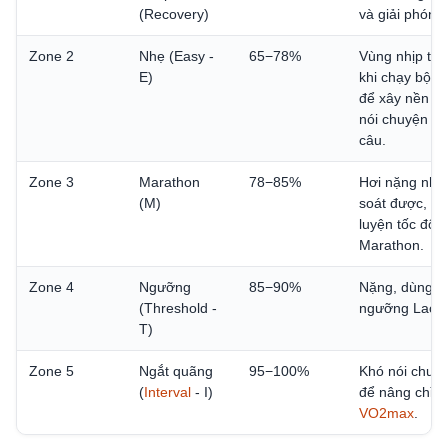
(Recovery)
và giải phóng
Zone 2
Nhẹ (Easy -
65−78%
Vùng nhịp tim
E)
khi chạy bộ l
để xây nền hi
nói chuyện đư
câu.
Zone 3
Marathon
78−85%
Hơi nặng như
(M)
soát được, d
luyện tốc độ 
Marathon.
Zone 4
Ngưỡng
85−90%
Nặng, dùng đ
(Threshold -
ngưỡng Lacta
T)
Zone 5
Ngắt quãng
95−100%
Khó nói chuy
(
Interval
- I)
để nâng chỉ s
VO2max
.