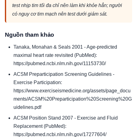
test nhịp tim tối đa chỉ nên làm khi khỏe hẳn; người
có nguy cơ tim mạch nên test dưới giám sát.
Nguồn tham khảo
Tanaka, Monahan & Seals 2001 - Age-predicted
maximal heart rate revisited (PubMed):
https://pubmed.ncbi.nlm.nih.gov/11153730/
ACSM Preparticipation Screening Guidelines -
Exercise Participation:
https://www.exerciseismedicine.org/assets/page_docu
ments/ACSM%20Preparticipation%20Screening%20G
uidelines.pdf
ACSM Position Stand 2007 - Exercise and Fluid
Replacement (PubMed):
https://pubmed.ncbi.nlm.nih.gov/17277604/