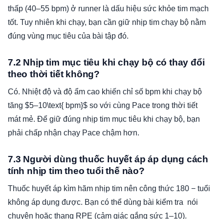
thấp (40–55 bpm) ở runner là dấu hiệu sức khỏe tim mạch
tốt. Tuy nhiên khi chạy, bạn cần giữ nhịp tim chạy bộ nằm
đúng vùng mục tiêu của bài tập đó.
7.2 Nhịp tim mục tiêu khi chạy bộ có thay đổi
theo thời tiết không?
Có. Nhiệt độ và độ ẩm cao khiến chỉ số bpm khi chạy bộ
tăng $5–10\text{ bpm}$ so với cùng Pace trong thời tiết
mát mẻ. Để giữ đúng nhịp tim mục tiêu khi chạy bộ, bạn
phải chấp nhận chạy Pace chậm hơn.
7.3 Người dùng thuốc huyết áp áp dụng cách
tính nhịp tim theo tuổi thế nào?
Thuốc huyết áp kìm hãm nhịp tim nên công thức 180 − tuổi
không áp dụng được. Bạn có thể dùng bài kiểm tra nói
chuyện hoặc thang RPE (cảm giác gắng sức 1–10).