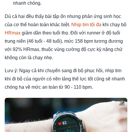
nhanh chóng.
Dù cả hai đều thấy bài tập ổn nhưng phản ứng sinh học
của cơ thể hoàn toàn khác biệt.
Nhịp tim tối đa
khi chạy bộ
HRmax
giảm dần theo tuổi thọ. Đối với runner ở độ tuổi
trung niên (46 tuổi - 48 tuổi), mức 158 bpm tương đương
với 92% HRmax, thuộc vùng cường độ cực kỳ nặng chứ
không còn là chạy nhẹ.
Lưu ý: Ngay cả khi chuyển sang đi bộ phục hồi, nhịp tim
khi đi bộ của người có nền tảng thể lực tốt cũng sẽ nhanh
chóng hạ về mức an toàn từ 90 - 110 bpm.