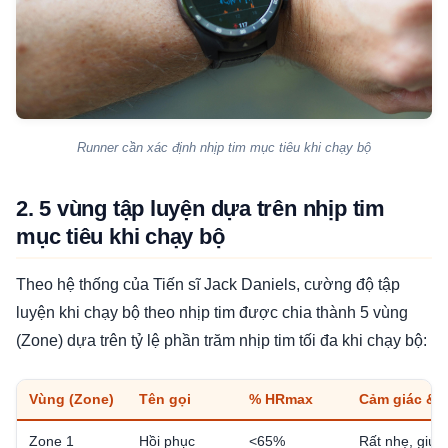
Runner cần xác định nhịp tim mục tiêu khi chạy bộ
2. 5 vùng tập luyện dựa trên nhịp tim
mục tiêu khi chạy bộ
Theo hệ thống của Tiến sĩ Jack Daniels, cường độ tập
luyện khi chạy bộ theo nhịp tim được chia thành 5 vùng
(Zone) dựa trên tỷ lệ phần trăm nhịp tim tối đa khi chạy bộ:
Vùng (Zone)
Tên gọi
% HRmax​
Cảm giác & 
Zone 1
Hồi phục
<65%
Rất nhẹ, giúp 