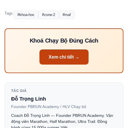
Tags:
#khoa-hoc
#zone-2
#maf
Khoá Chạy Bộ Đúng Cách
Xem chi tiết →
TÁC GIẢ
Đỗ Trọng Linh
Founder PBRUN Academy / HLV Chạy bộ
Coach Đỗ Trọng Linh — Founder PBRUN Academy. Vận
động viên Marathon, Half Marathon, Ultra Trail. Đồng
hành cùng 15.000+ runner Việt.