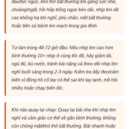
đau/tức ngực, khó thở bất thường khi gắng sức nhẹ,
choáng/ngất, hồi hộp trống ngực kéo dài, nhịp tim rất
cao không hạ khi nghỉ, phù chân, mệt bất thường
hoặc tiền sử bệnh tim mạch trong gia đình.
Tự làm trong 48-72 giờ đầu: Nếu nhịp tim cao hơn
bình thường 10+ nhịp ở cùng tốc độ, hãy giảm tải,
ngủ đủ, bù nước, tránh bài nặng và theo dõi nhịp tim
nghỉ buổi sáng trong 2-3 ngày. Kiểm tra dây đeo/cảm
biến vì đồng hồ cổ tay có thể sai khi tay lạnh, mồ hôi
nhiều hoặc chạy biến tốc.
Khi nào quay lại chạy: Quay lại bài nhẹ khi nhịp tim
nghỉ và cảm giác cơ thể về gần bình thường, không
còn chóng mặt/khó thở bất thường. Bài nhanh hoặc