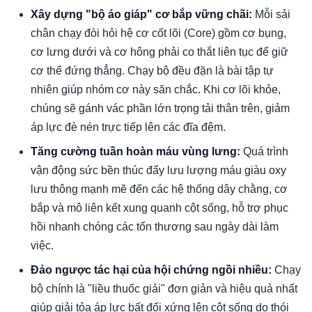
Xây dựng "bộ áo giáp" cơ bắp vững chãi:
Mỗi sải
chân chạy đòi hỏi hệ cơ cốt lõi (Core) gồm cơ bụng,
cơ lưng dưới và cơ hông phải co thắt liên tục để giữ
cơ thể đứng thẳng. Chạy bộ đều đặn là bài tập tự
nhiên giúp nhóm cơ này săn chắc. Khi cơ lõi khỏe,
chúng sẽ gánh vác phần lớn trọng tải thân trên, giảm
áp lực đè nén trực tiếp lên các đĩa đệm.
Tăng cường tuần hoàn máu vùng lưng:
Quá trình
vận động sức bền thúc đẩy lưu lượng máu giàu oxy
lưu thông mạnh mẽ đến các hệ thống dây chằng, cơ
bắp và mô liên kết xung quanh cột sống, hỗ trợ phục
hồi nhanh chóng các tổn thương sau ngày dài làm
việc.
Đảo ngược tác hại của hội chứng ngồi nhiều:
Chạy
bộ chính là "liều thuốc giải" đơn giản và hiệu quả nhất
giúp giải tỏa áp lực bất đối xứng lên cột sống do thói