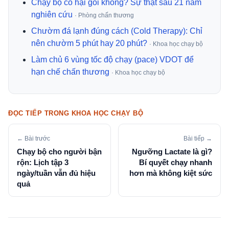
Chạy bộ có hại gối không? Sự thật sau 21 năm
nghiên cứu
· Phòng chấn thương
Chườm đá lạnh đúng cách (Cold Therapy): Chỉ
nên chườm 5 phút hay 20 phút?
· Khoa học chạy bộ
Làm chủ 6 vùng tốc độ chạy (pace) VDOT để
hạn chế chấn thương
· Khoa học chạy bộ
ĐỌC TIẾP TRONG KHOA HỌC CHẠY BỘ
← Bài trước
Bài tiếp →
Chạy bộ cho người bận
Ngưỡng Lactate là gì?
rộn: Lịch tập 3
Bí quyết chạy nhanh
ngày/tuần vẫn đủ hiệu
hơn mà không kiệt sức
quả