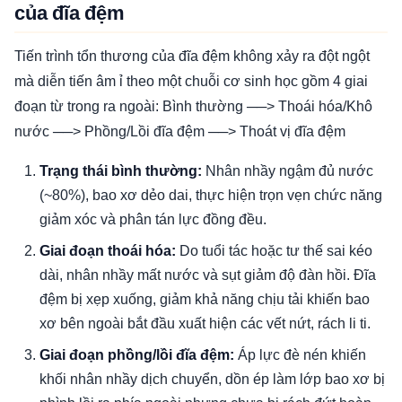
của đĩa đệm
Tiến trình tổn thương của đĩa đệm không xảy ra đột ngột
mà diễn tiến âm ỉ theo một chuỗi cơ sinh học gồm 4 giai
đoạn từ trong ra ngoài: Bình thường ──> Thoái hóa/Khô
nước ──> Phồng/Lồi đĩa đệm ──> Thoát vị đĩa đệm
Trạng thái bình thường:
Nhân nhầy ngậm đủ nước
(~80%), bao xơ dẻo dai, thực hiện trọn vẹn chức năng
giảm xóc và phân tán lực đồng đều.
Giai đoạn thoái hóa:
Do tuổi tác hoặc tư thế sai kéo
dài, nhân nhầy mất nước và sụt giảm độ đàn hồi. Đĩa
đệm bị xẹp xuống, giảm khả năng chịu tải khiến bao
xơ bên ngoài bắt đầu xuất hiện các vết nứt, rách li ti.
Giai đoạn phồng/lồi đĩa đệm:
Áp lực đè nén khiến
khối nhân nhầy dịch chuyển, dồn ép làm lớp bao xơ bị