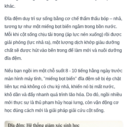
khác.
Đĩa đệm duy trì sự sống bằng cơ chế thẩm thấu bóp – nhả,
tương tự như một miếng bọt biển ngâm trong bồn nước.
Mỗi khi cột sống chịu tải trọng (áp lực nén xuống) rồi được
giải phóng (lực nhả ra), một lượng dịch khớp giàu dưỡng
chất sẽ được hút vào bên trong để làm mới và nuôi dưỡng
đĩa đệm.
Nếu bạn ngồi im một chỗ suốt 8 - 10 tiếng hằng ngày trước
màn hình máy tính, "miếng bọt biển" đĩa đệm sẽ bị ép chặt
liên tục mà không có chu kỳ nhả, khiến nó bị mất nước,
khô dần và đẩy nhanh quá trình lão hóa. Do đó, ngồi nhiều
mới thực sự là thủ phạm hủy hoại lưng, còn vận động cơ
học đúng cách mới là giải pháp giải cứu cột sống.