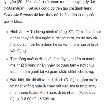
ly ngắn (20 - 40km/tuần) và nhóm runner chạy cự ly dài
(>50km/tuần). Kết quả công bố trên tạp chí danh tiếng
Scientific Reports
đã làm thay đổi hoàn toàn tư duy của
giới y khoa:
Hình ảnh MRI chứng minh rõ ràng: Đĩa đệm của cả hai
nhóm chạy bộ đều ngậm nước tốt hơn, có độ dày và
mật độ sụn lớn hơn đáng kể so với nhóm người lười
vận động.
Tác động nuôi dưỡng và làm dày sụn diễn ra mạnh
mẽ nhất ở vùng nhân nhầy lõi trung tâm – nơi chịu
trách nhiệm gánh tải và giảm chấn chính cho lưng.
Đặc biệt, tốc độ tối ưu kích thích đĩa đệm ngậm nước
tốt nhất không phải là chạy hết sức, mà là nhịp chạy
nhẹ nhàng (
Easy Run
) hoặc đi bộ nhanh (
Pace
dao
động từ 8:00 đến 8:30/km).