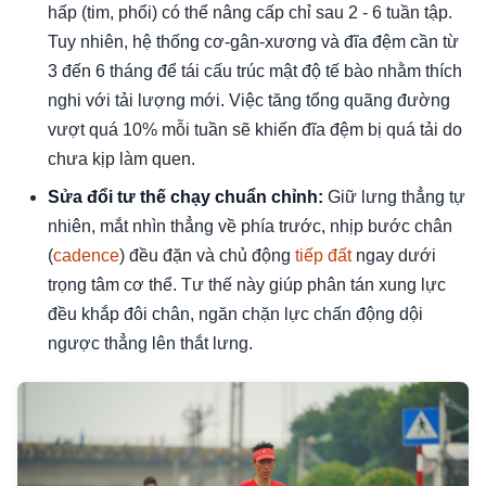
hấp (tim, phổi) có thể nâng cấp chỉ sau 2 - 6 tuần tập.
Tuy nhiên, hệ thống cơ-gân-xương và đĩa đệm cần từ
3 đến 6 tháng để tái cấu trúc mật độ tế bào nhằm thích
nghi với tải lượng mới. Việc tăng tổng quãng đường
vượt quá 10% mỗi tuần sẽ khiến đĩa đệm bị quá tải do
chưa kịp làm quen.
Sửa đổi tư thế chạy chuẩn chỉnh:
Giữ lưng thẳng tự
nhiên, mắt nhìn thẳng về phía trước, nhịp bước chân
(
cadence
) đều đặn và chủ động
tiếp đất
ngay dưới
trọng tâm cơ thể. Tư thế này giúp phân tán xung lực
đều khắp đôi chân, ngăn chặn lực chấn động dội
ngược thẳng lên thắt lưng.