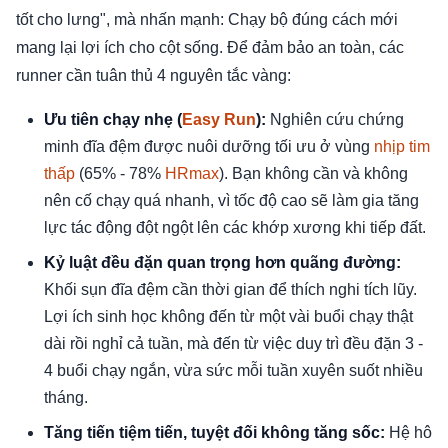
tốt cho lưng", mà nhấn mạnh: Chạy bộ đúng cách mới
mang lại lợi ích cho cột sống. Để đảm bảo an toàn, các
runner cần tuân thủ 4 nguyên tắc vàng:
Ưu tiên chạy nhẹ (
Easy Run
):
Nghiên cứu chứng
minh đĩa đệm được nuôi dưỡng tối ưu ở vùng
nhịp tim
thấp
(65% - 78%
HRmax
). Bạn không cần và không
nên cố chạy quá nhanh, vì tốc độ cao sẽ làm gia tăng
lực tác động đột ngột lên các khớp xương khi tiếp đất.
Kỷ luật đều đặn quan trọng hơn quãng đường:
Khối sụn đĩa đệm cần thời gian để thích nghi tích lũy.
Lợi ích sinh học không đến từ một vài buổi chạy thật
dài rồi nghỉ cả tuần, mà đến từ việc duy trì đều đặn 3 -
4 buổi chạy ngắn, vừa sức mỗi tuần xuyên suốt nhiều
tháng.
Tăng tiến tiệm tiến, tuyệt đối không tăng sốc:
Hệ hô