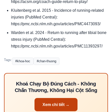
https://acsm.org/coach-guide-return-to-play/
Kluitenberg et al. 2015 - Incidence of running-related
injuries (PubMed Central):
https://pmc.ncbi.nlm.nih.gov/articles/PMC4473093/
Warden et al. 2024 - Return to running after tibial bone
stress injury (PubMed Central):
https://pmc.ncbi.nlm.nih.gov/articles/PMC11393297/
Tags:
#khoa-hoc
#chan-thuong
Khoá Chạy Bộ Đúng Cách - Không
Chấn Thương, Không Hại Cột Sống
Xem chi tiết →