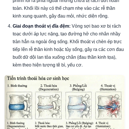
phình lồi ra phía ngoài nhưng chưa bị rách đứt hoàn
toàn. Khối lồi này có thể chạm nhẹ vào các rễ thần
kinh xung quanh, gây đau mỏi, nhức diện rộng.
Giai đoạn thoát vị đĩa đệm:
Vòng sợi bao xơ bị rách
toạc dưới áp lực nặng, tạo đường hở cho nhân nhầy
tràn hẳn ra ngoài ống sống. Khối thoát vị chèn ép trực
tiếp lên rễ thần kinh hoặc tủy sống, gây ra các cơn đau
buốt dữ dội lan tỏa xuống chân (đau thần kinh tọa),
kèm theo hiện tượng tê bì, yếu cơ.