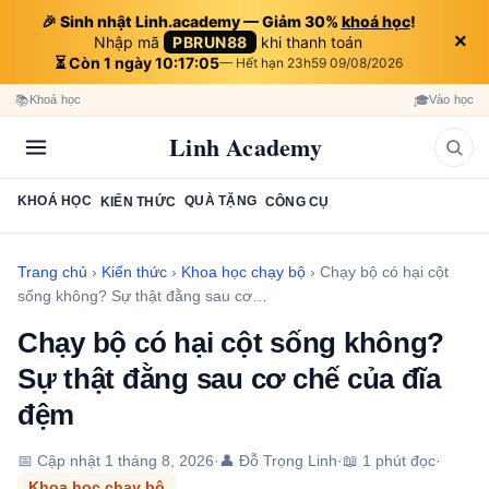
🎉 Sinh nhật Linh.academy — Giảm 30%
khoá học
!
×
Nhập mã
PBRUN88
khi thanh toán
⏳ Còn 1 ngày 10:17:04
— Hết hạn 23h59 09/08/2026
📚
🎓
Khoá học
Vào học
Linh Academy
KHOÁ HỌC
QUÀ TẶNG
KIẾN THỨC
CÔNG CỤ
Trang chủ
›
Kiến thức
›
Khoa học chạy bộ
›
Chạy bộ có hại cột
sống không? Sự thật đằng sau cơ…
Chạy bộ có hại cột sống không?
Sự thật đằng sau cơ chế của đĩa
đệm
📅 Cập nhật
1 tháng 8, 2026
·
👤 Đỗ Trọng Linh
·
📖 1 phút đọc
·
Khoa học chạy bộ