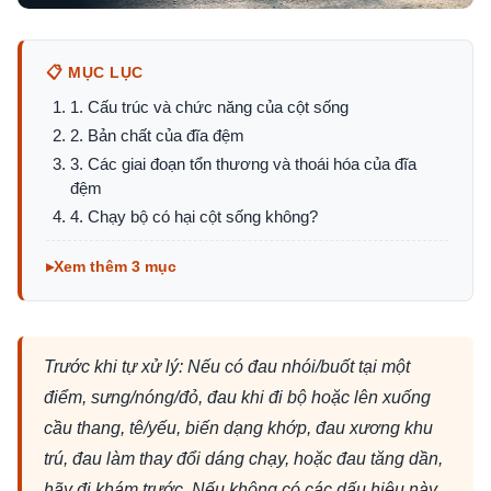
📋 MỤC LỤC
1. Cấu trúc và chức năng của cột sống
2. Bản chất của đĩa đệm
3. Các giai đoạn tổn thương và thoái hóa của đĩa
đệm
4. Chạy bộ có hại cột sống không?
Xem thêm 3 mục
Trước khi tự xử lý: Nếu có đau nhói/buốt tại một
điểm, sưng/nóng/đỏ, đau khi đi bộ hoặc lên xuống
cầu thang, tê/yếu, biến dạng khớp, đau xương khu
trú, đau làm thay đổi dáng chạy, hoặc đau tăng dần,
hãy đi khám trước. Nếu không có các dấu hiệu này,