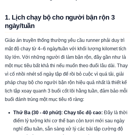
1. Lịch chạy bộ cho người bận rộn 3
ngày/tuần
Giáo án truyền thống thường yêu cầu runner phải duy trì
mật độ chạy từ 4–6 ngày/tuần với khối lượng kilomet tích
lũy lớn. Với những người đi làm bận rộn, đây gần như là
một mục tiêu bất khả thi nếu muốn theo đuổi lâu dài. Thay
vì cố nhồi nhét số ngày tập để rồi bỏ cuộc vì quá tải, giải
pháp chạy bộ cho người bận rộn hiệu quả nhất là thiết kế
lịch tập xoay quanh 3 buổi cốt lõi hằng tuần, đảm bảo mỗi
buổi đánh trúng một mục tiêu rõ ràng:
Thứ Ba (30 - 40 phút): Chạy tốc độ cao:
Đây là thời
điểm lý tưởng khi cơ thể bạn còn tươi mới sau ngày
nghỉ đầu tuần, sẵn sàng xử lý các bài tập cường độ