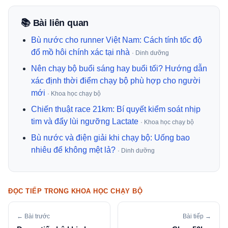
📚 Bài liên quan
Bù nước cho runner Việt Nam: Cách tính tốc độ
đổ mồ hôi chính xác tại nhà
· Dinh dưỡng
Nên chạy bộ buổi sáng hay buổi tối? Hướng dẫn
xác định thời điểm chạy bộ phù hợp cho người
mới
· Khoa học chạy bộ
Chiến thuật race 21km: Bí quyết kiểm soát nhịp
tim và đẩy lùi ngưỡng Lactate
· Khoa học chạy bộ
Bù nước và điện giải khi chạy bộ: Uống bao
nhiêu để không mệt lả?
· Dinh dưỡng
ĐỌC TIẾP TRONG KHOA HỌC CHẠY BỘ
← Bài trước
Bài tiếp →