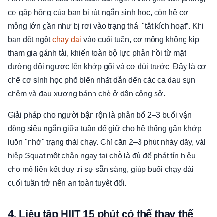
cơ gập hông của bạn bị rút ngắn sinh học, còn hệ cơ
mông lớn gần như bị rơi vào trạng thái "tắt kích hoạt”. Khi
bạn đột ngột
chạy dài
vào cuối tuần, cơ mông không kịp
tham gia gánh tải, khiến toàn bộ lực phản hồi từ mặt
đường dội ngược lên khớp gối và cơ đùi trước. Đây là cơ
chế cơ sinh học phổ biến nhất dẫn đến các ca đau sụn
chêm và đau xương bánh chè ở dân công sở.
Giải pháp cho người bận rộn là phân bổ 2–3 buổi vận
động siêu ngắn giữa tuần để giữ cho hệ thống gân khớp
luôn "nhớ" trạng thái chạy. Chỉ cần 2–3 phút nhảy dây, vài
hiệp Squat một chân ngay tại chỗ là đủ để phát tín hiệu
cho mô liên kết duy trì sự sẵn sàng, giúp buổi chạy dài
cuối tuần trở nên an toàn tuyệt đối.
4. Liệu tập HIIT 15 phút có thể thay thế