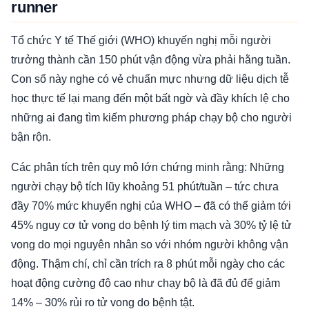
runner
Tổ chức Y tế Thế giới (WHO) khuyến nghị mỗi người
trưởng thành cần 150 phút vận động vừa phải hằng tuần.
Con số này nghe có vẻ chuẩn mực nhưng dữ liệu dịch tễ
học thực tế lại mang đến một bất ngờ và đầy khích lệ cho
những ai đang tìm kiếm phương pháp chạy bộ cho người
bận rộn.
Các phân tích trên quy mô lớn chứng minh rằng: Những
người chạy bộ tích lũy khoảng 51 phút/tuần – tức chưa
đầy 70% mức khuyến nghị của WHO – đã có thể giảm tới
45% nguy cơ tử vong do bệnh lý tim mạch và 30% tỷ lệ tử
vong do mọi nguyên nhân so với nhóm người không vận
động. Thậm chí, chỉ cần trích ra 8 phút mỗi ngày cho các
hoạt động cường độ cao như chạy bộ là đã đủ để giảm
14% – 30% rủi ro tử vong do bệnh tật.