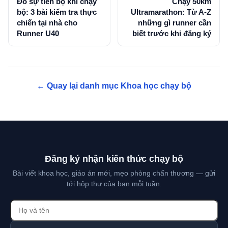
Đo sự tiến bộ khi chạy
Chạy 50km
bộ: 3 bài kiểm tra thực
Ultramarathon: Từ A-Z
chiến tại nhà cho
những gì runner cần
Runner U40
biết trước khi đăng ký
← Quay lại danh mục Khoa học chạy bộ
Đăng ký nhận kiến thức chạy bộ
Bài viết khoa học, giáo án mới, mẹo phòng chấn thương — gửi
tới hộp thư của bạn mỗi tuần.