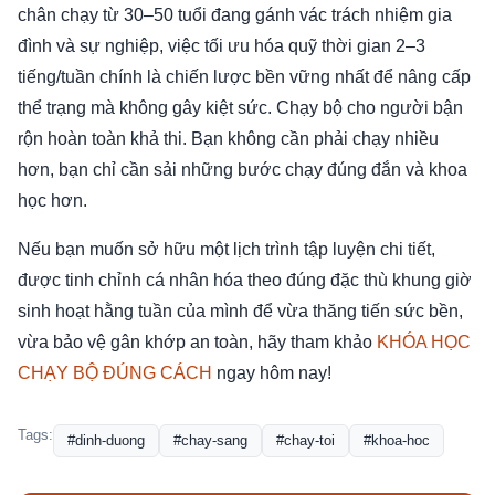
chân chạy từ 30–50 tuổi đang gánh vác trách nhiệm gia
đình và sự nghiệp, việc tối ưu hóa quỹ thời gian 2–3
tiếng/tuần chính là chiến lược bền vững nhất để nâng cấp
thể trạng mà không gây kiệt sức. Chạy bộ cho người bận
rộn hoàn toàn khả thi. Bạn không cần phải chạy nhiều
hơn, bạn chỉ cần sải những bước chạy đúng đắn và khoa
học hơn.
Nếu bạn muốn sở hữu một lịch trình tập luyện chi tiết,
được tinh chỉnh cá nhân hóa theo đúng đặc thù khung giờ
sinh hoạt hằng tuần của mình để vừa thăng tiến sức bền,
vừa bảo vệ gân khớp an toàn, hãy tham khảo
KHÓA HỌC
CHẠY BỘ ĐÚNG CÁCH
ngay hôm nay!
Tags:
#dinh-duong
#chay-sang
#chay-toi
#khoa-hoc