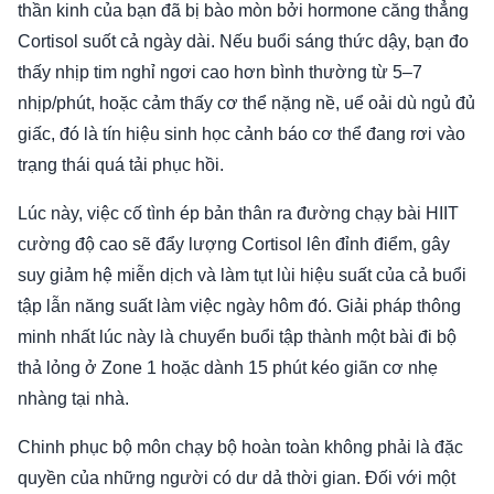
thần kinh của bạn đã bị bào mòn bởi hormone căng thẳng
Cortisol suốt cả ngày dài. Nếu buổi sáng thức dậy, bạn đo
thấy nhịp tim nghỉ ngơi cao hơn bình thường từ 5–7
nhịp/phút, hoặc cảm thấy cơ thể nặng nề, uể oải dù ngủ đủ
giấc, đó là tín hiệu sinh học cảnh báo cơ thể đang rơi vào
trạng thái quá tải phục hồi.
Lúc này, việc cố tình ép bản thân ra đường chạy bài HIIT
cường độ cao sẽ đẩy lượng Cortisol lên đỉnh điểm, gây
suy giảm hệ miễn dịch và làm tụt lùi hiệu suất của cả buổi
tập lẫn năng suất làm việc ngày hôm đó. Giải pháp thông
minh nhất lúc này là chuyển buổi tập thành một bài đi bộ
thả lỏng ở Zone 1 hoặc dành 15 phút kéo giãn cơ nhẹ
nhàng tại nhà.
Chinh phục bộ môn chạy bộ hoàn toàn không phải là đặc
quyền của những người có dư dả thời gian. Đối với một