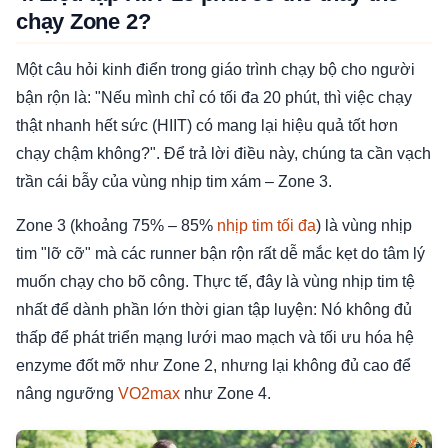
chạy Zone 2?
Một câu hỏi kinh điển trong giáo trình chạy bộ cho người
bận rộn là: "Nếu mình chỉ có tối đa 20 phút, thì việc chạy
thật nhanh hết sức (HIIT) có mang lại hiệu quả tốt hơn
chạy chậm không?". Để trả lời điều này, chúng ta cần vạch
trần cái bẫy của vùng nhịp tim xám – Zone 3.
Zone 3 (khoảng 75% – 85%
nhịp tim tối đa
) là vùng nhịp
tim "lỡ cỡ" mà các runner bận rộn rất dễ mắc kẹt do tâm lý
muốn chạy cho bõ công. Thực tế, đây là vùng nhịp tim tệ
nhất để dành phần lớn thời gian tập luyện: Nó không đủ
thấp để phát triển mạng lưới mao mạch và tối ưu hóa hệ
enzyme đốt mỡ như Zone 2, nhưng lại không đủ cao để
nâng ngưỡng
VO2max
như Zone 4.