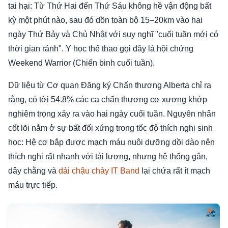
tai hại: Từ Thứ Hai đến Thứ Sáu không hề vận động bất
kỳ một phút nào, sau đó dồn toàn bộ 15–20km vào hai
ngày Thứ Bảy và Chủ Nhật với suy nghĩ "cuối tuần mới có
thời gian rảnh". Y học thể thao gọi đây là hội chứng
Weekend Warrior (Chiến binh cuối tuần).
Dữ liệu từ Cơ quan Đăng ký Chấn thương Alberta chỉ ra
rằng, có tới 54.8% các ca chấn thương cơ xương khớp
nghiêm trọng xảy ra vào hai ngày cuối tuần. Nguyên nhân
cốt lõi nằm ở sự bất đối xứng trong tốc độ thích nghi sinh
học: Hệ cơ bắp được mạch máu nuôi dưỡng dồi dào nên
thích nghi rất nhanh với tải lượng, nhưng hệ thống gân,
dây chằng và
dải chậu chày IT Band
lại chứa rất ít mạch
máu trực tiếp.