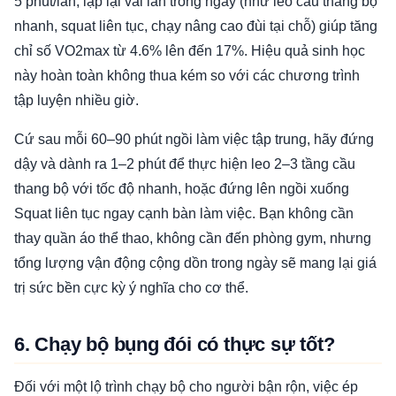
5 phút/lần, lặp lại vài lần trong ngày (như leo cầu thang bộ
nhanh, squat liên tục, chạy nâng cao đùi tại chỗ) giúp tăng
chỉ số VO2max từ 4.6% lên đến 17%. Hiệu quả sinh học
này hoàn toàn không thua kém so với các chương trình
tập luyện nhiều giờ.
Cứ sau mỗi 60–90 phút ngồi làm việc tập trung, hãy đứng
dậy và dành ra 1–2 phút để thực hiện leo 2–3 tầng cầu
thang bộ với tốc độ nhanh, hoặc đứng lên ngồi xuống
Squat liên tục ngay cạnh bàn làm việc. Bạn không cần
thay quần áo thể thao, không cần đến phòng gym, nhưng
tổng lượng vận động cộng dồn trong ngày sẽ mang lại giá
trị sức bền cực kỳ ý nghĩa cho cơ thể.
6. Chạy bộ bụng đói có thực sự tốt?
Đối với một lộ trình chạy bộ cho người bận rộn, việc ép