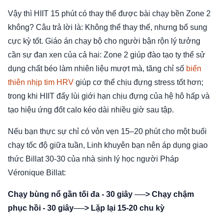
Vậy thì HIIT 15 phút có thay thế được bài chạy bền Zone 2
không? Câu trả lời là: Không thể thay thế, nhưng bổ sung
cực kỳ tốt. Giáo án chạy bộ cho người bận rộn lý tưởng
cần sự đan xen của cả hai: Zone 2 giúp đào tạo ty thể sử
dụng chất béo làm nhiên liệu mượt mà, tăng chỉ số
biến
thiên nhịp tim HRV
giúp cơ thể chịu đựng stress tốt hơn;
trong khi HIIT đẩy lùi giới hạn chịu đựng của hệ hô hấp và
tạo hiệu ứng đốt calo kéo dài nhiều giờ sau tập.
Nếu bạn thực sự chỉ có vỏn vẹn 15–20 phút cho một buổi
chạy tốc độ giữa tuần, Linh khuyên bạn nên áp dụng giao
thức Billat 30-30 của nhà sinh lý học người Pháp
Véronique Billat:
Chạy bùng nổ gần tối đa - 30 giây ──> Chạy chậm
phục hồi - 30 giây──> Lặp lại 15-20 chu kỳ