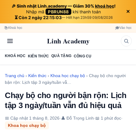
🎉 Sinh nhật Linh.academy — Giảm 30%
khoá học
!
×
Nhập mã
PBRUN88
khi thanh toán
⏳ Còn 2 ngày 22:15:02
— Hết hạn 23h59 09/08/2026
📚
🎓
Khoá học
Vào học
Linh Academy
KHOÁ HỌC
QUÀ TẶNG
KIẾN THỨC
CÔNG CỤ
Trang chủ
›
Kiến thức
›
Khoa học chạy bộ
›
Chạy bộ cho người
bận rộn: Lịch tập 3 ngày/tuần vẫ…
Chạy bộ cho người bận rộn: Lịch
tập 3 ngày/tuần vẫn đủ hiệu quả
📅 Cập nhật
1 tháng 8, 2026
·
👤 Đỗ Trọng Linh
·
📖 1 phút đọc
·
Khoa học chạy bộ