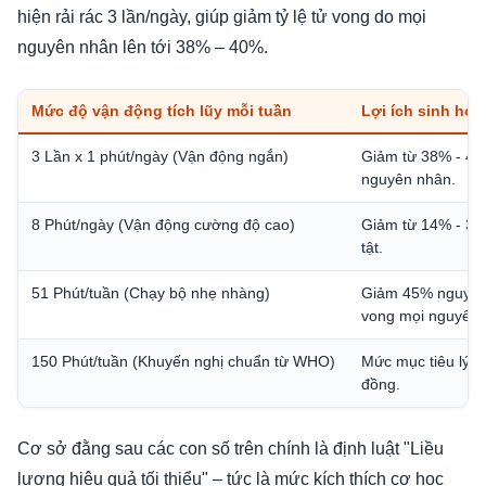
hiện rải rác 3 lần/ngày, giúp giảm tỷ lệ tử vong do mọi
nguyên nhân lên tới 38% – 40%.
Mức độ vận động tích lũy mỗi tuần
Lợi ích sinh học
3 Lần x 1 phút/ngày (Vận động ngắn)
Giảm từ 38% - 40%
nguyên nhân.
8 Phút/ngày (Vận động cường độ cao)
Giảm từ 14% - 30
tật.
51 Phút/tuần (Chạy bộ nhẹ nhàng)
Giảm 45% nguy cơ
vong mọi nguyên 
150 Phút/tuần (Khuyến nghị chuẩn từ WHO)
Mức mục tiêu lý 
đồng.
Cơ sở đằng sau các con số trên chính là định luật "Liều
lượng hiệu quả tối thiểu" – tức là mức kích thích cơ học