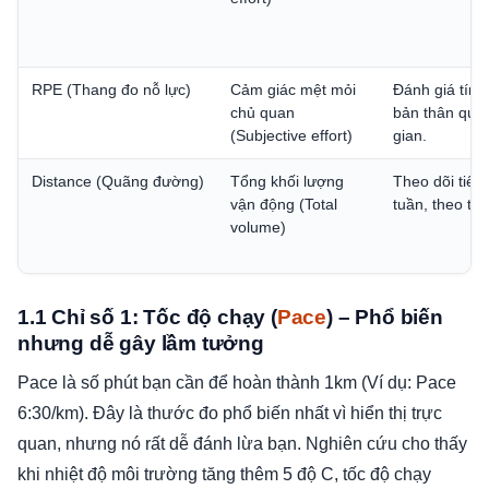
RPE (Thang đo nỗ lực)
Cảm giác mệt mỏi
Đánh giá tính
chủ quan
bản thân qua 
(Subjective effort)
gian.
Distance (Quãng đường)
Tổng khối lượng
Theo dõi tiến 
vận động (Total
tuần, theo th
volume)
1.1 Chỉ số 1: Tốc độ chạy (
Pace
) – Phổ biến
nhưng dễ gây lầm tưởng
Pace là số phút bạn cần để hoàn thành 1km (Ví dụ: Pace
6:30/km). Đây là thước đo phổ biến nhất vì hiển thị trực
quan, nhưng nó rất dễ đánh lừa bạn. Nghiên cứu cho thấy
khi nhiệt độ môi trường tăng thêm 5 độ C, tốc độ chạy