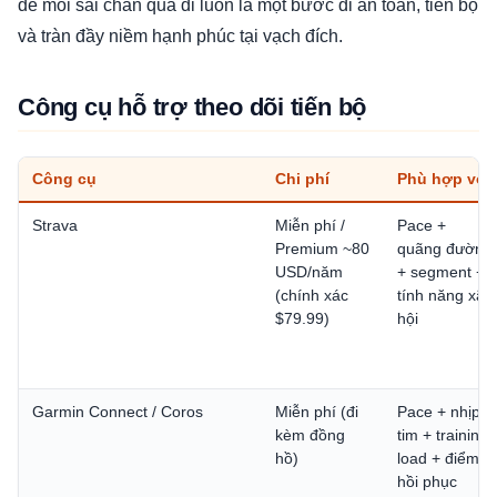
để mỗi sải chân qua đi luôn là một bước đi an toàn, tiến bộ
và tràn đầy niềm hạnh phúc tại vạch đích.
Công cụ hỗ trợ theo dõi tiến bộ
Công cụ
Chi phí
Phù hợp với
Strava
Miễn phí /
Pace +
Premium ~80
quãng đường
USD/năm
+ segment +
(chính xác
tính năng xã
$79.99)
hội
Garmin Connect / Coros
Miễn phí (đi
Pace + nhịp
kèm đồng
tim + training
hồ)
load + điểm
hồi phục