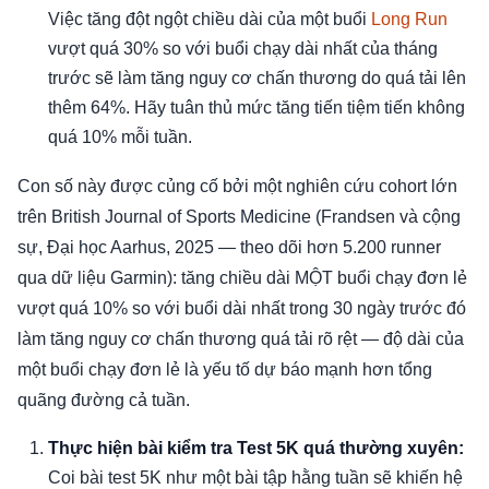
Việc tăng đột ngột chiều dài của một buổi
Long Run
vượt quá 30% so với buổi chạy dài nhất của tháng
trước sẽ làm tăng nguy cơ chấn thương do quá tải lên
thêm 64%. Hãy tuân thủ mức tăng tiến tiệm tiến không
quá 10% mỗi tuần.
Con số này được củng cố bởi một nghiên cứu cohort lớn
trên British Journal of Sports Medicine (Frandsen và cộng
sự, Đại học Aarhus, 2025 — theo dõi hơn 5.200 runner
qua dữ liệu Garmin): tăng chiều dài MỘT buổi chạy đơn lẻ
vượt quá 10% so với buổi dài nhất trong 30 ngày trước đó
làm tăng nguy cơ chấn thương quá tải rõ rệt — độ dài của
một buổi chạy đơn lẻ là yếu tố dự báo mạnh hơn tổng
quãng đường cả tuần.
Thực hiện bài kiểm tra Test 5K quá thường xuyên:
Coi bài test 5K như một bài tập hằng tuần sẽ khiến hệ