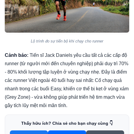
Lộ trình đo sự tiến bộ khi chạy cho runner
Cảnh báo:
Tiến sĩ Jack Daniels yêu cầu tất cả các cấp độ
runner (từ người mới đến chuyên nghiệp) phải duy trì 70%
- 80% khối lượng tập luyện ở vùng chạy nhẹ. Đây là điểm
các runner Việt ngoài 40 tuổi hay sai nhất: Cố chạy quá
nhanh trong các buổi Easy, khiến cơ thể bị kẹt ở vùng xám
(Grey Zone) - vừa không giúp phát triển hệ tim mạch vừa
gây tích lũy mệt mỏi mãn tính.
Thấy hữu ích? Chia sẻ cho bạn chạy cùng 👇