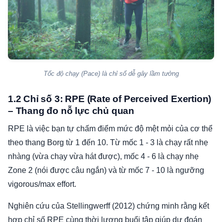
Tốc độ chạy (Pace) là chỉ số dễ gây lầm tưởng
1.2 Chỉ số 3: RPE (Rate of Perceived Exertion)
– Thang đo nỗ lực chủ quan
RPE là việc bạn tự chấm điểm mức độ mệt mỏi của cơ thể
theo thang Borg từ 1 đến 10. Từ mốc 1 - 3 là chạy rất nhẹ
nhàng (vừa chạy vừa hát được), mốc 4 - 6 là chạy nhẹ
Zone 2 (nói được câu ngắn) và từ mốc 7 - 10 là ngưỡng
vigorous/max effort.
Nghiên cứu của Stellingwerff (2012) chứng minh rằng kết
hợp chỉ số RPE cùng thời lượng buổi tập giúp dự đoán