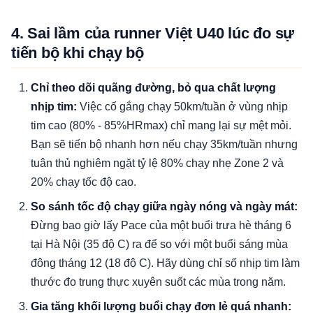
4. Sai lầm của runner Việt U40 lúc đo sự
tiến bộ khi chạy bộ
Chỉ theo dõi quãng đường, bỏ qua chất lượng
nhịp tim:
Việc cố gắng chạy 50km/tuần ở vùng nhịp
tim cao (80% - 85%HRmax) chỉ mang lại sự mệt mỏi.
Bạn sẽ tiến bộ nhanh hơn nếu chạy 35km/tuần nhưng
tuân thủ nghiêm ngặt tỷ lệ 80% chạy nhẹ Zone 2 và
20% chạy tốc độ cao.
So sánh tốc độ chạy giữa ngày nóng và ngày mát:
Đừng bao giờ lấy Pace của một buổi trưa hè tháng 6
tại Hà Nội (35 độ C) ra để so với một buổi sáng mùa
đông tháng 12 (18 độ C). Hãy dùng chỉ số nhịp tim làm
thước đo trung thực xuyên suốt các mùa trong năm.
Gia tăng khối lượng buổi chạy đơn lẻ quá nhanh: