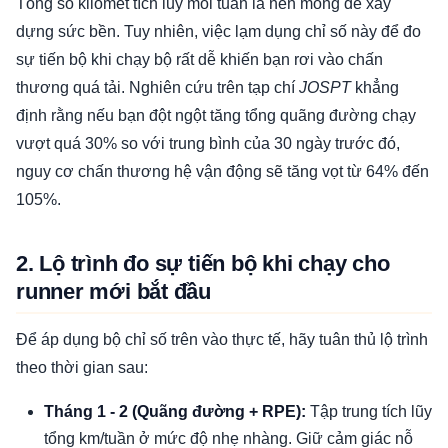
Tổng số kilomet tích lũy mỗi tuần là nền móng để xây
dựng sức bền. Tuy nhiên, việc lạm dụng chỉ số này để đo
sự tiến bộ khi chạy bộ rất dễ khiến bạn rơi vào chấn
thương quá tải. Nghiên cứu trên tạp chí
JOSPT
khẳng
định rằng nếu bạn đột ngột tăng tổng quãng đường chạy
vượt quá 30% so với trung bình của 30 ngày trước đó,
nguy cơ chấn thương hệ vận động sẽ tăng vọt từ 64% đến
105%.
2. Lộ trình đo sự tiến bộ khi chạy cho
runner mới bắt đầu
Để áp dụng bộ chỉ số trên vào thực tế, hãy tuân thủ lộ trình
theo thời gian sau:
Tháng 1 - 2 (Quãng đường + RPE):
Tập trung tích lũy
tổng km/tuần ở mức độ nhẹ nhàng. Giữ cảm giác nỗ