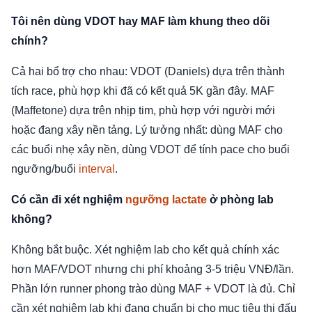
Tôi nên dùng VDOT hay MAF làm khung theo dõi
chính?
Cả hai bổ trợ cho nhau: VDOT (Daniels) dựa trên thành
tích race, phù hợp khi đã có kết quả 5K gần đây. MAF
(Maffetone) dựa trên nhịp tim, phù hợp với người mới
hoặc đang xây nền tảng. Lý tưởng nhất: dùng MAF cho
các buổi nhẹ xây nền, dùng VDOT để tính pace cho buổi
ngưỡng/buổi
interval
.
Có cần đi xét nghiệm
ngưỡng lactate
ở phòng lab
không?
Không bắt buộc. Xét nghiệm lab cho kết quả chính xác
hơn MAF/VDOT nhưng chi phí khoảng 3-5 triệu VNĐ/lần.
Phần lớn runner phong trào dùng MAF + VDOT là đủ. Chỉ
cần xét nghiệm lab khi đang chuẩn bị cho mục tiêu thi đấu