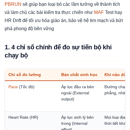
PBRUN
sẽ giúp bạn loại bỏ các lầm tưởng về thành tích
và làm chủ các bài kiểm tra thực chiến như
MAF
Test hay
HR Drift để tối ưu hóa giáo án, bảo vệ hệ tim mạch và bứt
phá phong độ bền vững
1. 4 chỉ số chính để đo sự tiến bộ khi
chạy bộ
Chỉ số đo lường
Bản chất sinh học
Khi nào dữ l
Pace
(Tốc độ)
Áp lực đầu ra bên
Đường chạy đ
ngoài (External
phẳng, nhiệt 
output)
Heart Rate (HR)
Áp lực sinh lý bên
Mọi loại địa h
trong (Internal
thời tiết khác
effort)