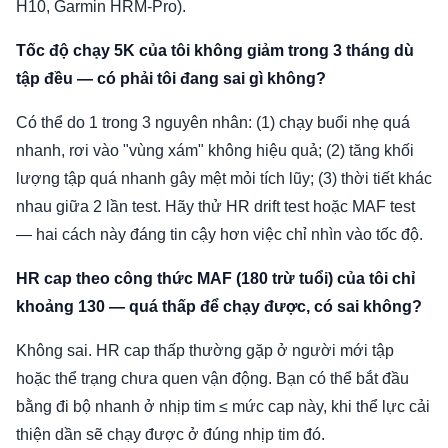
H10, Garmin HRM-Pro).
Tốc độ chạy 5K của tôi không giảm trong 3 tháng dù
tập đều — có phải tôi đang sai gì không?
Có thể do 1 trong 3 nguyên nhân: (1) chạy buổi nhẹ quá
nhanh, rơi vào "vùng xám" không hiệu quả; (2) tăng khối
lượng tập quá nhanh gây mệt mỏi tích lũy; (3) thời tiết khác
nhau giữa 2 lần test. Hãy thử HR drift test hoặc MAF test
— hai cách này đáng tin cậy hơn việc chỉ nhìn vào tốc độ.
HR cap theo công thức MAF (180 trừ tuổi) của tôi chỉ
khoảng 130 — quá thấp để chạy được, có sai không?
Không sai. HR cap thấp thường gặp ở người mới tập
hoặc thể trạng chưa quen vận động. Bạn có thể bắt đầu
bằng đi bộ nhanh ở nhịp tim ≤ mức cap này, khi thể lực cải
thiện dần sẽ chạy được ở đúng nhịp tim đó.