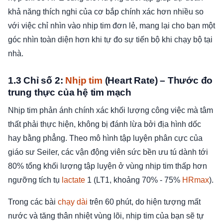
khả năng thích nghi của cơ bắp chính xác hơn nhiều so
với việc chỉ nhìn vào nhịp tim đơn lẻ, mang lại cho bạn một
góc nhìn toàn diện hơn khi tự đo sự tiến bộ khi chạy bộ tại
nhà.
1.3 Chỉ số 2:
Nhịp tim
(Heart Rate) – Thước đo
trung thực của hệ tim mạch
Nhịp tim phản ánh chính xác khối lượng công việc mà tâm
thất phải thực hiện, không bị đánh lừa bởi địa hình dốc
hay bằng phẳng. Theo mô hình tập luyện phân cực của
giáo sư Seiler, các vận động viên sức bền ưu tú dành tới
80% tổng khối lượng tập luyện ở vùng nhịp tim thấp hơn
ngưỡng tích tụ
lactate
1 (LT1, khoảng 70% - 75%
HRmax
).
Trong các bài
chạy dài
trên 60 phút, do hiện tượng mất
nước và tăng thân nhiệt vùng lõi, nhịp tim của bạn sẽ tự