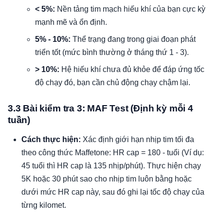
< 5%:
Nền tảng tim mạch hiếu khí của bạn cực kỳ
mạnh mẽ và ổn định.
5% - 10%:
Thể trạng đang trong giai đoạn phát
triển tốt (mức bình thường ở tháng thứ 1 - 3).
> 10%:
Hệ hiếu khí chưa đủ khỏe để đáp ứng tốc
độ chạy đó, bạn cần chủ động chạy chậm lại.
3.3 Bài kiểm tra 3: MAF Test (Định kỳ mỗi 4
tuần)
Cách thực hiện:
Xác định giới hạn nhịp tim tối đa
theo công thức Maffetone: HR cap = 180 - tuổi (Ví dụ:
45 tuổi thì HR cap là 135 nhịp/phút). Thực hiện chạy
5K hoặc 30 phút sao cho nhịp tim luôn bằng hoặc
dưới mức HR cap này, sau đó ghi lại tốc độ chạy của
từng kilomet.