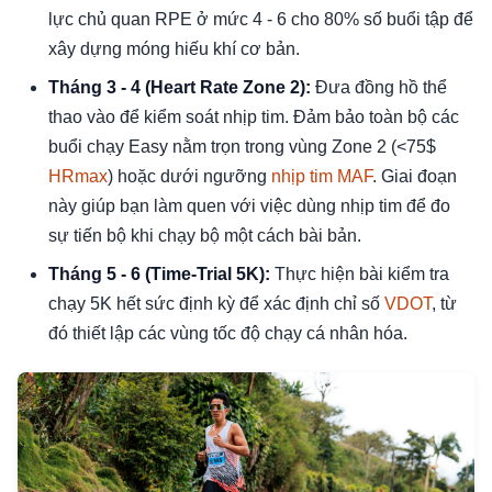
lực chủ quan RPE ở mức 4 - 6 cho 80% số buổi tập để
xây dựng móng hiếu khí cơ bản.
Tháng 3 - 4 (Heart Rate Zone 2):
Đưa đồng hồ thể
thao vào để kiểm soát nhịp tim. Đảm bảo toàn bộ các
buổi chạy Easy nằm trọn trong vùng Zone 2 (<75$
HRmax
) hoặc dưới ngưỡng
nhịp tim MAF
. Giai đoạn
này giúp bạn làm quen với việc dùng nhịp tim để đo
sự tiến bộ khi chạy bộ một cách bài bản.
Tháng 5 - 6 (Time-Trial 5K):
Thực hiện bài kiểm tra
chạy 5K hết sức định kỳ để xác định chỉ số
VDOT
, từ
đó thiết lập các vùng tốc độ chạy cá nhân hóa.