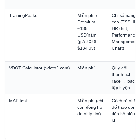
TrainingPeaks
Miễn phí /
Chỉ số nâng
Premium
cao (TSS, IF,
~135
HR drift,
USD/năm
Performance
(giá 2026:
Management
$134.99)
Chart)
VDOT Calculator (vdoto2.com)
Miễn phí
Quy đổi
thành tích
race → pace
tập luyện
MAF test
Miễn phí (chỉ
Cách rẻ nhất
cần đồng hồ
để theo dõi
đo nhịp tim)
tiến bộ hiếu
khí