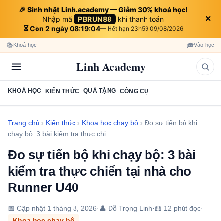
🎉 Sinh nhật Linh.academy — Giảm 30%
khoá học
!
×
Nhập mã
PBRUN88
khi thanh toán
⏳ Còn 2 ngày 08:19:03
— Hết hạn 23h59 09/08/2026
📚
🎓
Khoá học
Vào học
Linh Academy
KHOÁ HỌC
QUÀ TẶNG
KIẾN THỨC
CÔNG CỤ
Trang chủ
›
Kiến thức
›
Khoa học chạy bộ
›
Đo sự tiến bộ khi
chạy bộ: 3 bài kiểm tra thực chi…
Đo sự tiến bộ khi chạy bộ: 3 bài
kiểm tra thực chiến tại nhà cho
Runner U40
📅 Cập nhật
1 tháng 8, 2026
·
👤 Đỗ Trọng Linh
·
📖 12 phút đọc
·
Khoa học chạy bộ