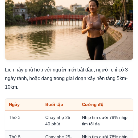
Lịch này phù hợp với người mới bắt đầu, người chỉ có 3
ngày rảnh, hoặc đang trong giai đoạn xây nền tảng 5km-
10km.
Ngày
Buổi tập
Cường độ
Thứ 3
Chạy nhẹ 25-
Nhịp tim dưới 78% nhịp
40 phút
tim tối đa
Thứ 5
Chạy nhẹ 25-
Nhịp tim dưới 78% nhịp