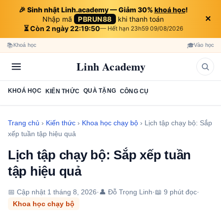
🎉 Sinh nhật Linh.academy — Giảm 30%
khoá học
!
×
Nhập mã
PBRUN88
khi thanh toán
⏳ Còn 2 ngày 22:19:49
— Hết hạn 23h59 09/08/2026
📚
🎓
Khoá học
Vào học
Linh Academy
KHOÁ HỌC
QUÀ TẶNG
KIẾN THỨC
CÔNG CỤ
Trang chủ
›
Kiến thức
›
Khoa học chạy bộ
›
Lịch tập chạy bộ: Sắp
xếp tuần tập hiệu quả
Lịch tập chạy bộ: Sắp xếp tuần
tập hiệu quả
📅 Cập nhật
1 tháng 8, 2026
·
👤 Đỗ Trọng Linh
·
📖 9 phút đọc
·
Khoa học chạy bộ