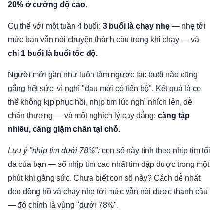
20% ở cường độ cao.
Cụ thể với một tuần 4 buổi:
3 buổi là chạy nhẹ
— nhẹ tới
mức bạn vẫn nói chuyện thành câu trong khi chạy — và
chỉ 1 buổi là buổi tốc độ.
Người mới gần như luôn làm ngược lại: buổi nào cũng
gắng hết sức, vì nghĩ "đau mới có tiến bộ". Kết quả là cơ
thể không kịp phục hồi, nhịp tim lúc nghỉ nhích lên, dễ
chấn thương — và một nghịch lý cay đắng:
càng tập
nhiều, càng giậm chân tại chỗ.
Lưu ý "nhịp tim dưới 78%":
con số này tính theo nhịp tim tối
đa của bạn — số nhịp tim cao nhất tim đập được trong một
phút khi gắng sức. Chưa biết con số này? Cách dễ nhất:
đeo đồng hồ và chạy nhẹ tới mức vẫn nói được thành câu
— đó chính là vùng "dưới 78%".