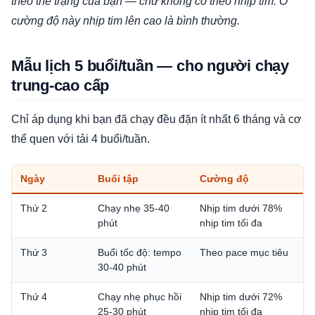
theo thể trạng của bạn — chứ không cố theo nhịp tim. Ở
cường độ này nhịp tim lên cao là bình thường.
Mẫu lịch 5 buổi/tuần — cho người chạy
trung-cao cấp
Chỉ áp dụng khi bạn đã chạy đều đặn ít nhất 6 tháng và cơ
thể quen với tải 4 buổi/tuần.
Ngày
Buổi tập
Cường độ
Thứ 2
Chạy nhẹ 35-40
Nhịp tim dưới 78%
phút
nhịp tim tối đa
Thứ 3
Buổi tốc độ: tempo
Theo pace mục tiêu
30-40 phút
Thứ 4
Chạy nhẹ phục hồi
Nhịp tim dưới 72%
25-30 phút
nhịp tim tối đa