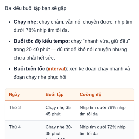
Ba kiểu buổi tập bạn sẽ gặp:
Chạy nhẹ:
chạy chậm, vẫn nói chuyện được, nhịp tim
dưới 78% nhịp tim tối đa.
Buổi tốc độ kiểu tempo:
chạy "nhanh vừa, giữ đều"
trong 20-40 phút — đủ rát để khó nói chuyện nhưng
chưa phải hết sức.
Buổi biến tốc (
interval
):
xen kẽ đoạn chạy nhanh và
đoạn chạy nhẹ phục hồi.
Ngày
Buổi tập
Cường độ
Thứ 3
Chạy nhẹ 35-
Nhịp tim dưới 78% nhịp
45 phút
tim tối đa
Thứ 4
Chạy nhẹ 30-
Nhịp tim dưới 72% nhịp
35 phút
tim tối đa