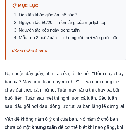
📋 MỤC LỤC
Lịch tập khác giáo án thế nào?
Nguyên tắc 80/20 — nền tảng của mọi lịch tập
Nguyên tắc xếp ngày trong tuần
Mẫu lịch 3 buổi/tuần — cho người mới và người bận
Xem thêm 4 mục
Bạn buộc dây giày, nhìn ra cửa, rồi tự hỏi: "Hôm nay chạy
bao xa? Mấy buổi tuần này rồi nhỉ?" — và cuối cùng cứ
chạy đại theo cảm hứng. Tuần này hăng thì chạy ba bốn
buổi liền. Tuần sau mệt thì nghỉ luôn cả tuần. Sáu tuần
sau, đầu gối hơi đau, động lực tụt, và bạn lặng lẽ dừng lại.
Vấn đề không nằm ở ý chí của bạn. Nó nằm ở chỗ bạn
chưa có một
khung tuần
để cơ thể biết khi nào gắng, khi