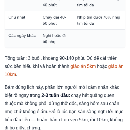
40 phút
tim tối đa
Chủ nhật
Chạy dài 40-
Nhịp tim dưới 78% nhịp
60 phút
tim tối đa
Các ngày khác
Nghỉ hoặc đi
—
bộ nhẹ
Tổng tuần: 3 buổi, khoảng 90-140 phút. Đủ để cải thiện
sức bền hiếu khí và hoàn thành
giáo án 5km
hoặc
giáo án
10km
.
Bám đúng lịch này, phần lớn người mới cảm nhận khác
biệt rõ ngay trong
2-3 tuần đầu
: chạy hết quãng quen
thuộc mà không phải dừng thở dốc, sáng hôm sau chân
nhẹ chứ không ê ẩm. Đó là lúc bạn sẵn sàng nghĩ tới mục
tiêu đầu tiên — hoàn thành trọn vẹn 5km, rồi 10km, không
đi bộ giữa chừng.