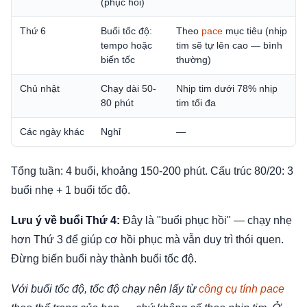
(phục hồi)
Thứ 6
Buổi tốc độ:
Theo
pace
mục tiêu (nhịp
tempo hoặc
tim sẽ tự lên cao — bình
biến tốc
thường)
Chủ nhật
Chạy dài 50-
Nhịp tim dưới 78% nhịp
80 phút
tim tối đa
Các ngày khác
Nghỉ
—
Tổng tuần: 4 buổi, khoảng 150-200 phút. Cấu trúc 80/20: 3
buổi nhẹ + 1 buổi tốc độ.
Lưu ý về buổi Thứ 4:
Đây là "buổi phục hồi" — chạy nhẹ
hơn Thứ 3 để giúp cơ hồi phục mà vẫn duy trì thói quen.
Đừng biến buổi này thành buổi tốc độ.
Với buổi tốc độ, tốc độ chạy nên lấy từ
công cụ tính pace