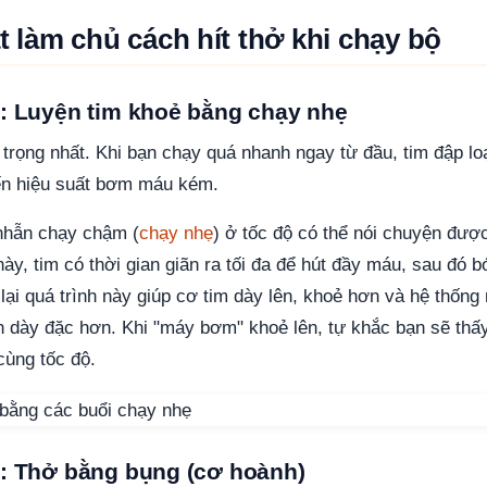
ật làm chủ cách hít thở khi chạy bộ
1: Luyện tim khoẻ bằng chạy nhẹ
trọng nhất. Khi bạn chạy quá nhanh ngay từ đầu, tim đập l
ến hiệu suất bơm máu kém.
 nhẫn chạy chậm (
chạy nhẹ
) ở tốc độ có thể nói chuyện được
y, tim có thời gian giãn ra tối đa để hút đầy máu, sau đó 
p lại quá trình này giúp cơ tim dày lên, khoẻ hơn và hệ thố
ển dày đặc hơn. Khi "máy bơm" khoẻ lên, tự khắc bạn sẽ thấ
ùng tốc độ.
2: Thở bằng bụng (cơ hoành)