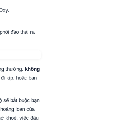
 Oxy.
hổi đào thải ra
ông thường,
không
đi kịp, hoặc bạn
ộ sẽ bắt buộc bạn
 hoảng loạn của
ở khoẻ, việc đầu