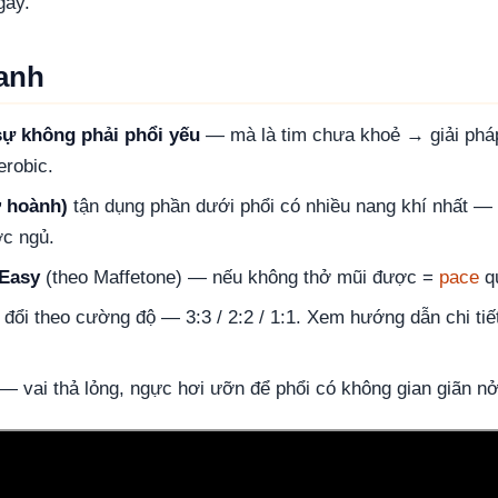
gay.
anh
sự không phải phổi yếu
— mà là tim chưa khoẻ → giải pháp
erobic.
 hoành)
tận dụng phần dưới phổi có nhiều nang khí nhất — 
ớc ngủ.
Easy
(theo Maffetone) — nếu không thở mũi được =
pace
q
 đổi theo cường độ — 3:3 / 2:2 / 1:1. Xem hướng dẫn chi tiế
— vai thả lỏng, ngực hơi ưỡn để phổi có không gian giãn nở
hở khi chạy bộ — từ luyện tim đến nhịp thở theo bước chân