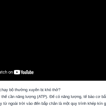
 chạy bộ thường xuyên bị khó thở?
 thể cần năng lượng (ATP). Để có năng lượng, tế bào cơ b
y từ ngoài trời vào đến bắp chân là một quy trình khép kín