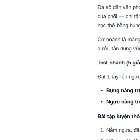
Đa số dân văn phò
của phổi — chỉ tậ
học thở bằng bụng
Cơ hoành là màng 
dưới, tận dụng vù
Test nhanh (5 giâ
Đặt 1 tay lên ngực
Bụng nâng t
Ngực nâng tr
Bài tập luyện th
Nằm ngửa, đầu