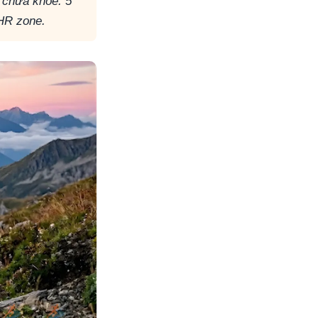
 chưa khoẻ. 5
 HR zone.