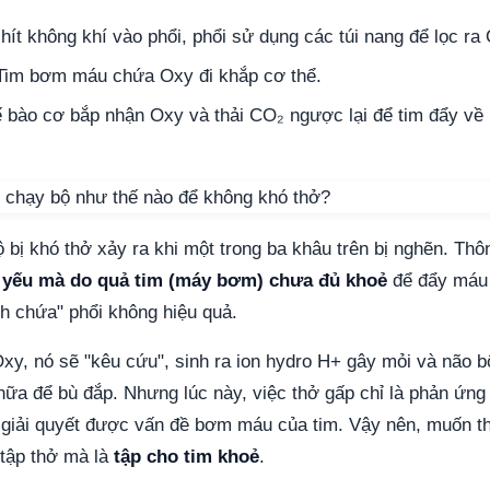
hít không khí vào phổi, phổi sử dụng các túi nang để lọc ra
im bơm máu chứa Oxy đi khắp cơ thể.
 bào cơ bắp nhận Oxy và thải CO₂ ngược lại để tim đẩy về p
ộ bị khó thở xảy ra khi một trong ba khâu trên bị nghẽn. Th
n yếu mà do quả tim (máy bơm) chưa đủ khoẻ
để đẩy máu 
h chứa" phổi không hiệu quả.
Oxy, nó sẽ "kêu cứu", sinh ra ion hydro H+ gây mỏi và não b
nữa để bù đắp. Nhưng lúc này, việc thở gấp chỉ là phản ứng
giải quyết được vấn đề bơm máu của tim. Vậy nên, muốn th
 tập thở mà là
tập cho tim khoẻ
.