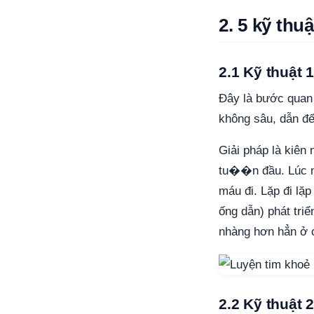
2. 5 kỹ thu
2.1 Kỹ thuật 
Đây là bước quan 
không sâu, dẫn đ
Giải pháp là kiên
tu��n đầu. Lúc nà
máu đi. Lặp đi lặ
ống dẫn) phát tri
nhàng hơn hẳn ở c
2.2 Kỹ thuật 