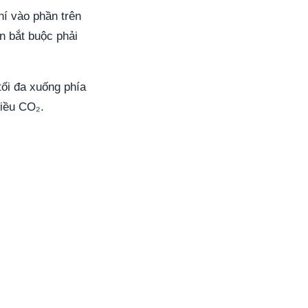
hí vào phần trên
n bắt buộc phải
ối đa xuống phía
hiều CO₂.