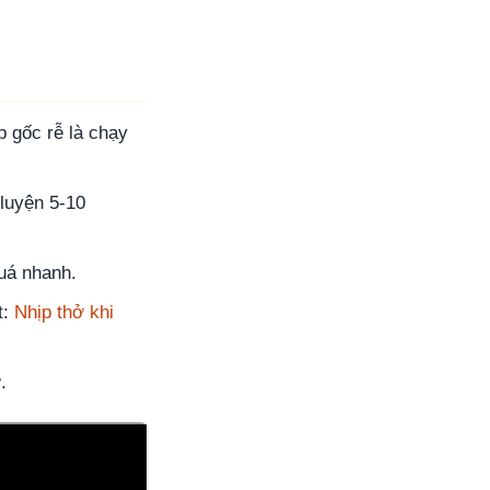
 gốc rễ là chạy
luyện 5-10
uá nhanh.
t:
Nhịp thở khi
.