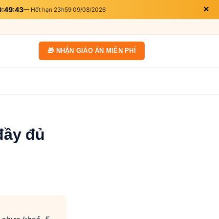
×
0:49:42
— Hết hạn 23h59 09/08/2026
🎁 NHẬN GIÁO ÁN MIỄN PHÍ
đầy đủ