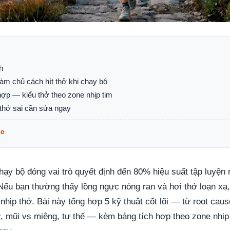
h
 làm chủ cách hít thở khi chạy bộ
hợp — kiểu thở theo zone nhịp tim
 thở sai cần sửa ngay
ục
chạy bộ đóng vai trò quyết định đến 80% hiệu suất tập luyện
 Nếu bạn thường thấy lồng ngực nóng ran và hơi thở loạn xạ
nhịp thở. Bài này tổng hợp 5 kỹ thuật cốt lõi — từ root caus
ở, mũi vs miệng, tư thế — kèm bảng tích hợp theo zone nhịp