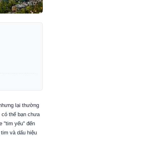
 nhưng lại thường
, có thể bạn chưa
e "tim yếu" đến
 tim và dấu hiệu