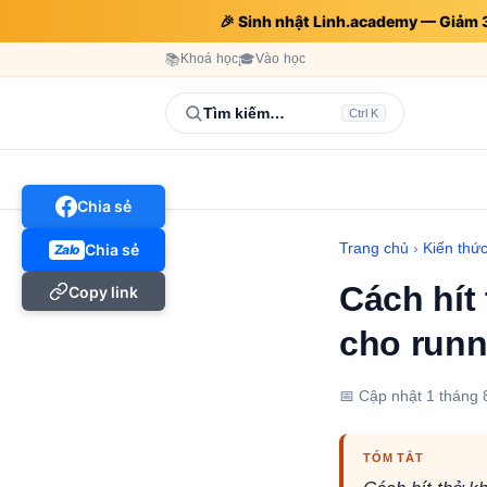
🎉 Sinh nhật Linh.academy — Giảm
📚
Khoá học
🎓
Vào học
Tìm kiếm…
Ctrl K
Chia sẻ
Trang chủ
›
Kiến thứ
Chia sẻ
Zalo
Cách hít
Copy link
cho runn
📅 Cập nhật
1 tháng 
TÓM TẮT