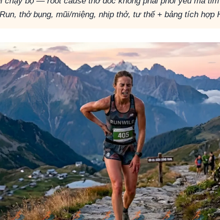
hi chạy bộ — root cause thở dốc không phải phổi yếu mà tim
 Run, thở bụng, mũi/miệng, nhịp thở, tư thế + bảng tích hợp