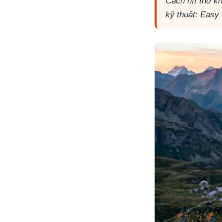
Cách hít thở k
kỹ thuật: Easy