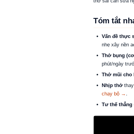
thở sai cần sửa n
Tóm tắt nh
Vấn đề thực 
nhẹ xây nền a
Thở bụng (cơ
phút/ngày trư
Thở mũi cho 
Nhịp thở
thay
chạy bộ →
.
Tư thế thẳng
Video: 5 kỹ thuật hít t