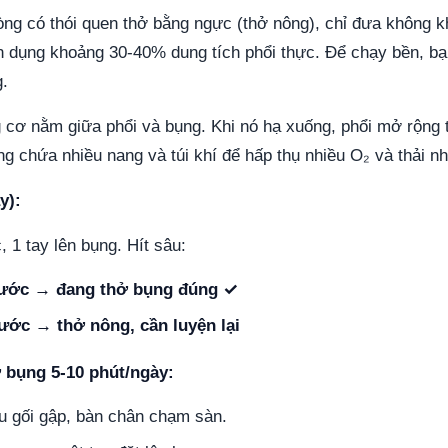
ng có thói quen thở bằng ngực (thở nông), chỉ đưa không k
n dụng khoảng 30-40% dung tích phổi thực. Để chạy bền, bạ
.
cơ nằm giữa phổi và bụng. Khi nó hạ xuống, phổi mở rộng t
ng chứa nhiều nang và túi khí để hấp thụ nhiều O₂ và thải n
y):
, 1 tay lên bụng. Hít sâu:
rước → đang thở bụng đúng ✓
ước → thở nông, cần luyện lại
ở bụng 5-10 phút/ngày:
 gối gập, bàn chân chạm sàn.