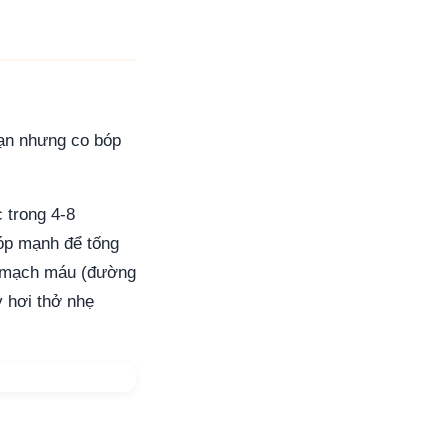
oạn nhưng co bóp
 trong 4-8
bóp mạnh để tống
ng mạch máu (đường
y hơi thở nhẹ