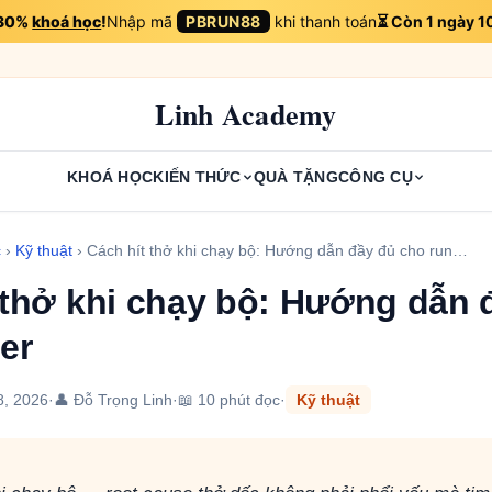
 30%
khoá học
!
Nhập mã
PBRUN88
khi thanh toán
⏳ Còn 1 ngày 1
Linh Academy
KHOÁ HỌC
KIẾN THỨC
QUÀ TẶNG
CÔNG CỤ
c
›
Kỹ thuật
›
Cách hít thở khi chạy bộ: Hướng dẫn đầy đủ cho run…
 thở khi chạy bộ: Hướng dẫn 
er
8, 2026
·
👤 Đỗ Trọng Linh
·
📖 10 phút đọc
·
Kỹ thuật