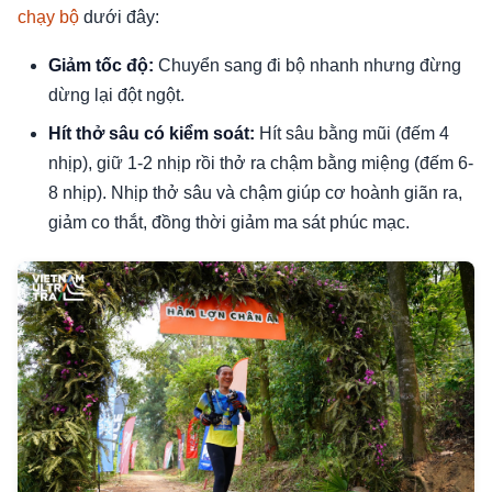
chạy bộ
dưới đây:
Giảm tốc độ:
Chuyển sang đi bộ nhanh nhưng đừng
dừng lại đột ngột.
Hít thở sâu có kiểm soát:
Hít sâu bằng mũi (đếm 4
nhịp), giữ 1-2 nhịp rồi thở ra chậm bằng miệng (đếm 6-
8 nhịp). Nhịp thở sâu và chậm giúp cơ hoành giãn ra,
giảm co thắt, đồng thời giảm ma sát phúc mạc.