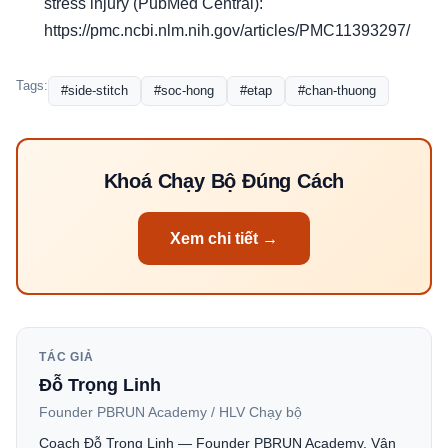
stress injury (PubMed Central):
https://pmc.ncbi.nlm.nih.gov/articles/PMC11393297/
Tags:
#side-stitch
#soc-hong
#etap
#chan-thuong
Khoá Chạy Bộ Đúng Cách
Xem chi tiết →
TÁC GIẢ
Đỗ Trọng Linh
Founder PBRUN Academy / HLV Chạy bộ
Coach Đỗ Trọng Linh — Founder PBRUN Academy. Vận