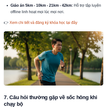
Giáo án 5km - 10km - 21km - 42km:
Hỗ trợ tập luyện
offline linh hoạt mọi lúc mọi nơi.
👉
Xem chi tiết và đăng ký khóa học tại đây
7. Câu hỏi thường gặp về sốc hông khi
chạy bộ