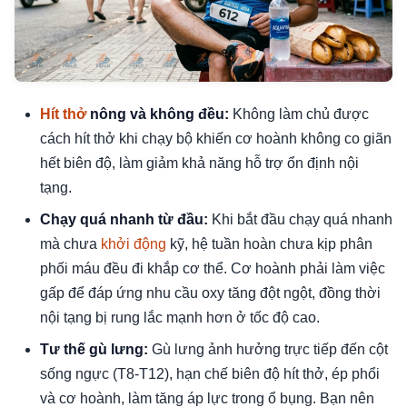
Hít thở
nông và không đều:
Không làm chủ được
cách hít thở khi chạy bộ khiến cơ hoành không co giãn
hết biên độ, làm giảm khả năng hỗ trợ ổn định nội
tạng.
Chạy quá nhanh từ đầu:
Khi bắt đầu chạy quá nhanh
mà chưa
khởi động
kỹ, hệ tuần hoàn chưa kịp phân
phối máu đều đi khắp cơ thể. Cơ hoành phải làm việc
gấp để đáp ứng nhu cầu oxy tăng đột ngột, đồng thời
nội tạng bị rung lắc mạnh hơn ở tốc độ cao.
Tư thế gù lưng:
Gù lưng ảnh hưởng trực tiếp đến cột
sống ngực (T8-T12), hạn chế biên độ hít thở, ép phổi
và cơ hoành, làm tăng áp lực trong ổ bụng. Bạn nên