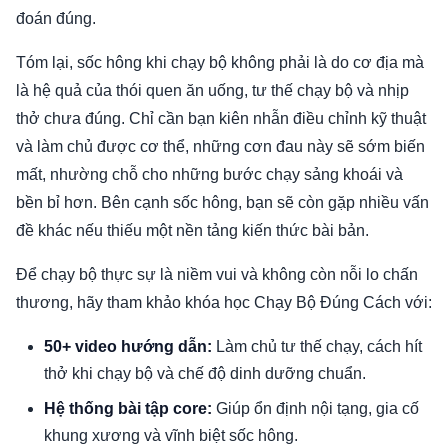
đoán đúng.
Tóm lại, sốc hông khi chạy bộ không phải là do cơ địa mà
là hệ quả của thói quen ăn uống, tư thế chạy bộ và nhịp
thở chưa đúng. Chỉ cần bạn kiên nhẫn điều chỉnh kỹ thuật
và làm chủ được cơ thể, những cơn đau này sẽ sớm biến
mất, nhường chỗ cho những bước chạy sảng khoái và
bền bỉ hơn. Bên cạnh sốc hông, bạn sẽ còn gặp nhiều vấn
đề khác nếu thiếu một nền tảng kiến thức bài bản.
Để chạy bộ thực sự là niềm vui và không còn nỗi lo chấn
thương, hãy tham khảo khóa học Chạy Bộ Đúng Cách với:
50+ video hướng dẫn:
Làm chủ tư thế chạy, cách hít
thở khi chạy bộ và chế độ dinh dưỡng chuẩn.
Hệ thống bài tập core:
Giúp ổn định nội tạng, gia cố
khung xương và vĩnh biệt sốc hông.