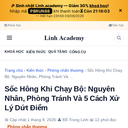
🎉 Sinh nhật Linh.academy — Giảm 30%
khoá học
!
×
Nhập mã
PBRUN88
khi thanh toán
⏳ Còn 21:16:02
— Hết hạn 23h59 09/08/2026
📚
🎓
Khoá học
Vào học
Linh Academy
KHOÁ HỌC
QUÀ TẶNG
KIẾN THỨC
CÔNG CỤ
Trang chủ
›
Kiến thức
›
Phòng chấn thương
›
Sốc Hông Khi Chạy
Bộ: Nguyên Nhân, Phòng Tránh Và …
Sốc Hông Khi Chạy Bộ: Nguyên
Nhân, Phòng Tránh Và 5 Cách Xử
Lý Dứt Điểm
📅 Cập nhật
1 tháng 8, 2026
·
👤 Đỗ Trọng Linh
·
📖 12 phút đọc
·
Phòng chấn thương