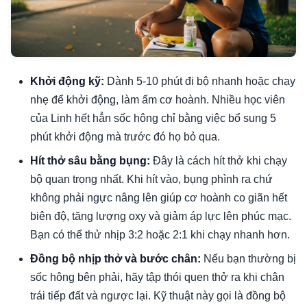
Khởi động kỹ:
Dành 5-10 phút đi bộ nhanh hoặc chạy
nhẹ để khởi động, làm ấm cơ hoành. Nhiều học viên
của Linh hết hẳn sốc hông chỉ bằng việc bổ sung 5
phút khởi động mà trước đó họ bỏ qua.
Hít thở sâu bằng bụng:
Đây là cách hít thở khi chạy
bộ quan trọng nhất. Khi hít vào, bụng phình ra chứ
không phải ngực nâng lên giúp cơ hoành co giãn hết
biên độ, tăng lượng oxy và giảm áp lực lên phúc mạc.
Bạn có thể thử nhịp 3:2 hoặc 2:1 khi chạy nhanh hơn.
Đồng bộ nhịp thở và bước chân:
Nếu bạn thường bị
sốc hông bên phải, hãy tập thói quen thở ra khi chân
trái tiếp đất và ngược lại. Kỹ thuật này gọi là đồng bộ