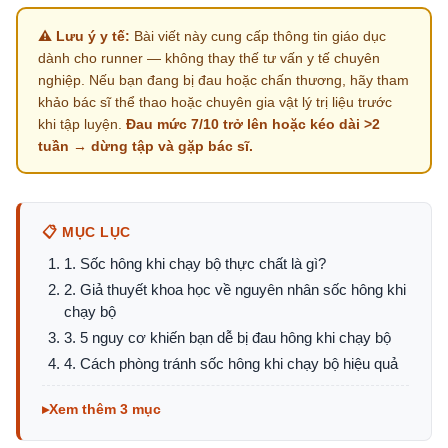
⚠️ Lưu ý y tế:
Bài viết này cung cấp thông tin giáo dục
dành cho runner — không thay thế tư vấn y tế chuyên
nghiệp. Nếu bạn đang bị đau hoặc chấn thương, hãy tham
khảo bác sĩ thể thao hoặc chuyên gia vật lý trị liệu trước
khi tập luyện.
Đau mức 7/10 trở lên hoặc kéo dài >2
tuần → dừng tập và gặp bác sĩ.
📋 MỤC LỤC
1. Sốc hông khi chạy bộ thực chất là gì?
2. Giả thuyết khoa học về nguyên nhân sốc hông khi
chạy bộ
3. 5 nguy cơ khiến bạn dễ bị đau hông khi chạy bộ
4. Cách phòng tránh sốc hông khi chạy bộ hiệu quả
Xem thêm 3 mục