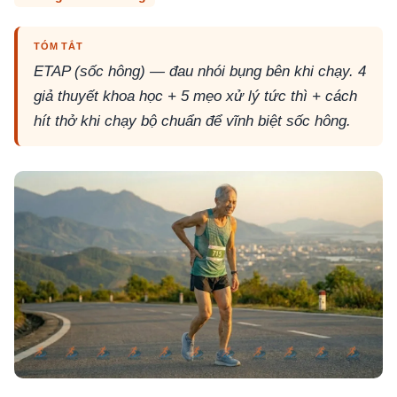
TÓM TẮT
ETAP (sốc hông) — đau nhói bụng bên khi chạy. 4
giả thuyết khoa học + 5 mẹo xử lý tức thì + cách
hít thở khi chạy bộ chuẩn để vĩnh biệt sốc hông.