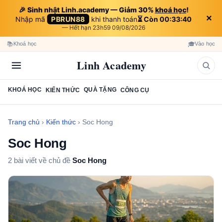
🎉 Sinh nhật Linh.academy — Giảm 30%
khoá học
!
×
Nhập mã
PBRUN88
khi thanh toán
⏳ Còn 00:33:40
— Hết hạn 23h59 09/08/2026
📚
🎓
Khoá học
Vào học
Linh Academy
KHOÁ HỌC
QUÀ TẶNG
KIẾN THỨC
CÔNG CỤ
Trang chủ
›
Kiến thức
›
Soc Hong
Soc Hong
2 bài viết về chủ đề
Soc Hong