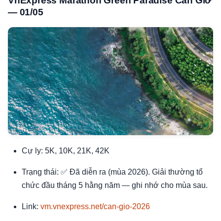
VnExpress Marathon Green Paradise Cần Giờ
— 01/05
Cự ly: 5K, 10K, 21K, 42K
Trạng thái: ✅ Đã diễn ra (mùa 2026). Giải thường tổ
chức đầu tháng 5 hằng năm — ghi nhớ cho mùa sau.
Link:
vm.vnexpress.net/can-gio-2026