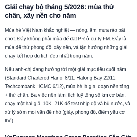
Giải chạy bộ tháng 5/2026: mùa thử
chân, xây nền cho năm
Mùa hè Việt Nam khắc nghiệt — nóng, ẩm, mưa rào bất
chợt. Đây không phải mùa để đạt PR ở cự ly FM. Đây là
mùa để thử phong độ, xây nền, và tận hưởng những giải
chạy kết hợp du lịch đẹp nhất trong năm.
Nếu anh-chị đang hướng tới một giải mục tiêu cuối năm
(Standard Chartered Hanoi 8/11, Halong Bay 22/11,
Techcombank HCMC 6/12), mùa hè là giai đoạn nền tảng
+ thử chân. Ba việc nên làm: tích luỹ tổng số km cơ bản,
chạy một hai giải 10K–21K để test nhịp độ và bù nước, và
xử lý sớm mọi vấn đề nhỏ (giày, phong độ, điểm yếu cơ
thể).