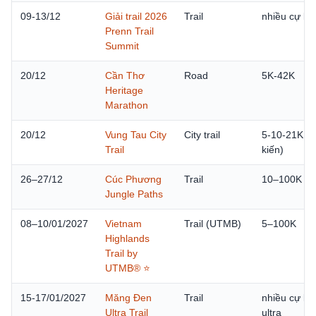
09-13/12
Giải trail 2026
Trail
nhiều cự ly
Prenn Trail
Summit
20/12
Cần Thơ
Road
5K-42K
Heritage
Marathon
20/12
Vung Tau City
City trail
5-10-21K (
Trail
kiến)
26–27/12
Cúc Phương
Trail
10–100K
Jungle Paths
08–10/01/2027
Vietnam
Trail (UTMB)
5–100K
Highlands
Trail by
UTMB® ⭐
15-17/01/2027
Măng Đen
Trail
nhiều cự ly
Ultra Trail
ultra