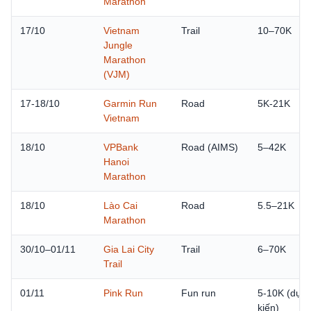
Marathon
17/10
Vietnam
Trail
10–70K
Jungle
Marathon
(VJM)
17-18/10
Garmin Run
Road
5K-21K
Vietnam
18/10
VPBank
Road (AIMS)
5–42K
Hanoi
Marathon
18/10
Lào Cai
Road
5.5–21K
Marathon
30/10–01/11
Gia Lai City
Trail
6–70K
Trail
01/11
Pink Run
Fun run
5-10K (dự
kiến)