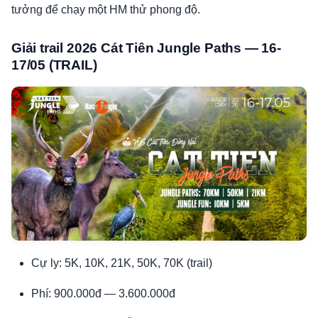
tưởng để chạy một HM thử phong độ.
Giải trail 2026 Cát Tiên Jungle Paths — 16-
17/05 (TRAIL)
Cự ly: 5K, 10K, 21K, 50K, 70K (trail)
Phí: 900.000đ — 3.600.000đ