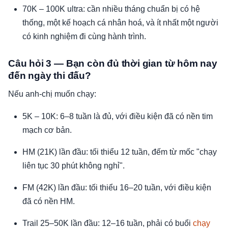
70K – 100K ultra: cần nhiều tháng chuẩn bị có hệ
thống, một kế hoạch cá nhân hoá, và ít nhất một người
có kinh nghiệm đi cùng hành trình.
Câu hỏi 3 — Bạn còn đủ thời gian từ hôm nay
đến ngày thi đấu?
Nếu anh-chị muốn chạy:
5K – 10K: 6–8 tuần là đủ, với điều kiện đã có nền tim
mạch cơ bản.
HM (21K) lần đầu: tối thiểu 12 tuần, đếm từ mốc "chạy
liên tục 30 phút không nghỉ".
FM (42K) lần đầu: tối thiểu 16–20 tuần, với điều kiện
đã có nền HM.
Trail 25–50K lần đầu: 12–16 tuần, phải có buổi
chạy