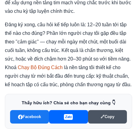
để xây dựng nền tảng tim mạch vững chắc trước khi bước
vào chu kỳ tập luyện chính thức.
Đăng ký xong, câu hỏi kế tiếp luôn là: 12–20 tuần tới tập
thế nào cho đúng? Phần lớn người chạy tôi gặp đều tập
theo "cảm giác" — chạy mỗi ngày một chút, một buổi dài
cuối tuần, không cấu trúc. Kết quả là chấn thương, kiệt
sức, hoặc về đích chậm hơn 20–30 phút so với tiềm năng.
Khoá
Chạy Bộ Đúng Cách
là nền tảng tôi thiết kế cho
người chạy từ mới bắt đầu đến trung cấp: kỹ thuật chuẩn,
kế hoạch tập có cấu trúc, phòng chấn thương ngay từ đầu.
Thấy hữu ích? Chia sẻ cho bạn chạy cùng 👇
Facebook
🔗
Copy
Zalo