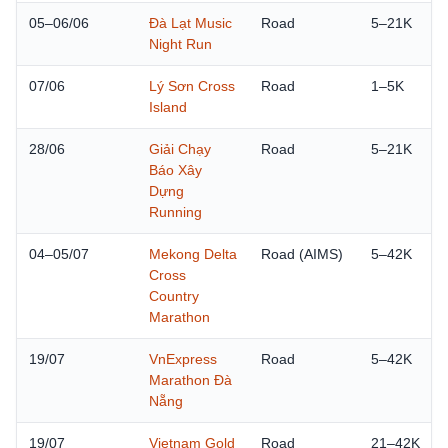
05–06/06
Đà Lạt Music
Road
5–21K
Night Run
07/06
Lý Sơn Cross
Road
1–5K
Island
28/06
Giải Chạy
Road
5–21K
Báo Xây
Dựng
Running
04–05/07
Mekong Delta
Road (AIMS)
5–42K
Cross
Country
Marathon
19/07
VnExpress
Road
5–42K
Marathon Đà
Nẵng
19/07
Vietnam Gold
Road
21–42K