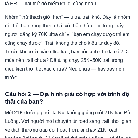
là PR — hai thứ đó hiếm khi đi cùng nhau.
Nhóm "thử thách giới hạn" — ultra, trail khó. Đây là nhóm
đòi hỏi bạn trung thực nhất với bản thân. Tôi từng thấy
người đăng ký 70K ultra chỉ vì "bạn em chạy được thì em
cũng chạy được". Trail không tha cho kiểu tư duy đó.
Trước khi bước vào ultra trail, hãy hỏi: anh-chị đã có 2–3
mùa nền trail chưa? Đã từng chạy 25K–50K trail trong
điều kiện thời tiết xấu chưa? Nếu chưa — hãy xây nền
trước.
Câu hỏi 2 — Địa hình giải có hợp với trình độ
thật của bạn?
Một 21K đường phố Hà Nội không giống một 21K trail Pù
Luông. Với người mới chuyển từ road sang trail, thời gian
về đích thường gấp đôi hoặc hơn: ai chạy 21K road