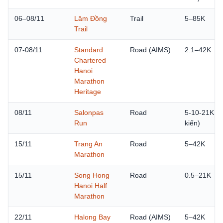
06–08/11
Lâm Đồng
Trail
5–85K
Trail
07-08/11
Standard
Road (AIMS)
2.1–42K
Chartered
Hanoi
Marathon
Heritage
08/11
Salonpas
Road
5-10-21K (
Run
kiến)
15/11
Trang An
Road
5–42K
Marathon
15/11
Song Hong
Road
0.5–21K
Hanoi Half
Marathon
22/11
Halong Bay
Road (AIMS)
5–42K