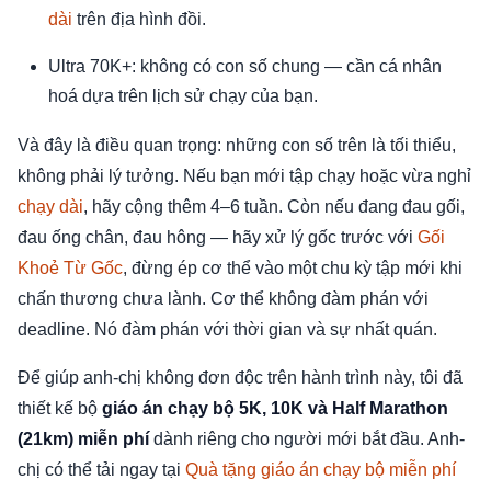
dài
trên địa hình đồi.
Ultra 70K+: không có con số chung — cần cá nhân
hoá dựa trên lịch sử chạy của bạn.
Và đây là điều quan trọng: những con số trên là tối thiểu,
không phải lý tưởng. Nếu bạn mới tập chạy hoặc vừa nghỉ
chạy dài
, hãy cộng thêm 4–6 tuần. Còn nếu đang đau gối,
đau ống chân, đau hông — hãy xử lý gốc trước với
Gối
Khoẻ Từ Gốc
, đừng ép cơ thể vào một chu kỳ tập mới khi
chấn thương chưa lành. Cơ thể không đàm phán với
deadline. Nó đàm phán với thời gian và sự nhất quán.
Để giúp anh-chị không đơn độc trên hành trình này, tôi đã
thiết kế bộ
giáo án chạy bộ 5K, 10K và Half Marathon
(21km) miễn phí
dành riêng cho người mới bắt đầu. Anh-
chị có thể tải ngay tại
Quà tặng giáo án chạy bộ miễn phí