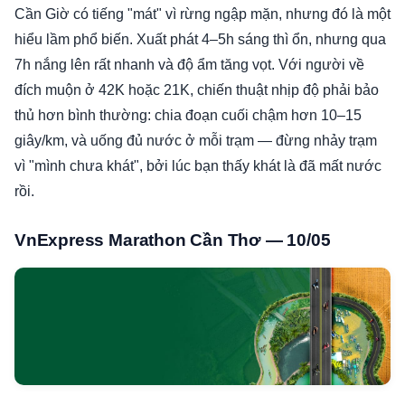
Cần Giờ có tiếng "mát" vì rừng ngập mặn, nhưng đó là một
hiểu lầm phổ biến. Xuất phát 4–5h sáng thì ổn, nhưng qua
7h nắng lên rất nhanh và độ ẩm tăng vọt. Với người về
đích muộn ở 42K hoặc 21K, chiến thuật nhịp độ phải bảo
thủ hơn bình thường: chia đoạn cuối chậm hơn 10–15
giây/km, và uống đủ nước ở mỗi trạm — đừng nhảy trạm
vì "mình chưa khát", bởi lúc bạn thấy khát là đã mất nước
rồi.
VnExpress Marathon Cần Thơ — 10/05