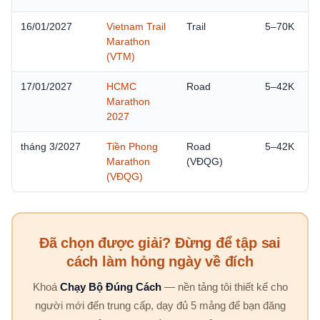
16/01/2027
Vietnam Trail
Trail
5–70K
Marathon
(VTM)
17/01/2027
HCMC
Road
5–42K
Marathon
2027
tháng 3/2027
Tiền Phong
Road
5–42K
Marathon
(VĐQG)
(VĐQG)
Đã chọn được giải? Đừng để tập sai
cách làm hỏng ngày về đích
Khoá
Chạy Bộ Đúng Cách
— nền tảng tôi thiết kế cho
người mới đến trung cấp, dạy đủ 5 mảng để bạn đăng