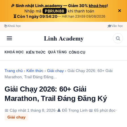
🎉 Sinh nhật Linh.academy — Giảm 30%
khoá học
!
×
Nhập mã
PBRUN88
khi thanh toán
⏳ Còn 1 ngày 09:54:19
— Hết hạn 23h59 09/08/2026
📚
🎓
Khoá học
Vào học
Linh Academy
KHOÁ HỌC
QUÀ TẶNG
KIẾN THỨC
CÔNG CỤ
Trang chủ
›
Kiến thức
›
Giải chạy
›
Giải Chạy 2026: 60+ Giải
Marathon, Trail Đáng Đăng…
Giải Chạy 2026: 60+ Giải
Marathon, Trail Đáng Đăng Ký
📅 Cập nhật
1 tháng 8, 2026
·
👤 Đỗ Trọng Linh
·
📖 65 phút đọc
·
Giải chạy