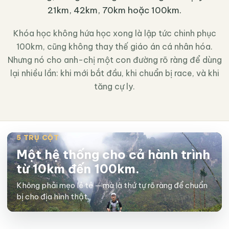
21km, 42km, 70km hoặc 100km.
Khóa học không hứa học xong là lập tức chinh phục
100km, cũng không thay thế giáo án cá nhân hóa.
Nhưng nó cho anh-chị một con đường rõ ràng để dùng
lại nhiều lần: khi mới bắt đầu, khi chuẩn bị race, và khi
tăng cự ly.
5 TRỤ CỘT
Một hệ thống cho cả hành trình
từ 10km đến 100km.
Không phải mẹo lẻ tẻ — mà là thứ tự rõ ràng để chuẩn
bị cho địa hình thật.