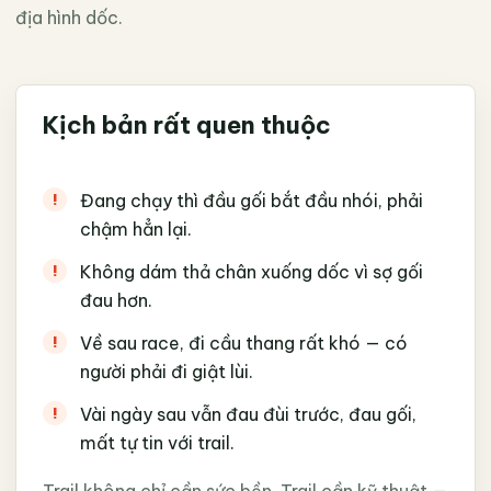
địa hình dốc.
Kịch bản rất quen thuộc
Đang chạy thì đầu gối bắt đầu nhói, phải
chậm hẳn lại.
Không dám thả chân xuống dốc vì sợ gối
đau hơn.
Về sau race, đi cầu thang rất khó — có
người phải đi giật lùi.
Vài ngày sau vẫn đau đùi trước, đau gối,
mất tự tin với trail.