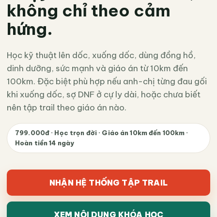
không chỉ theo cảm
hứng.
Học kỹ thuật lên dốc, xuống dốc, dùng đồng hồ,
dinh dưỡng, sức mạnh và giáo án từ 10km đến
100km. Đặc biệt phù hợp nếu anh-chị từng đau gối
khi xuống dốc, sợ DNF ở cự ly dài, hoặc chưa biết
nên tập trail theo giáo án nào.
799.000đ · Học trọn đời · Giáo án 10km đến 100km ·
Hoàn tiền 14 ngày
NHẬN HỆ THỐNG TẬP TRAIL
XEM NỘI DUNG KHÓA HỌC