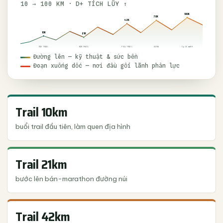
10 → 100 KM · D+ TÍCH LŨY ↑
100K
70K
42K
10K
21K
VÀO TRAIL
BÁN TRAIL
CỰ LY ĐỈNH
FULL TRAIL
ULTRA
Đường lên — kỹ thuật & sức bền
Đoạn xuống dốc — nơi đầu gối lãnh phản lực
Trail 10km
buổi trail đầu tiên, làm quen địa hình
Trail 21km
bước lên bán-marathon đường núi
Trail 42km