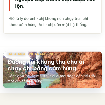
lộn.
Đó là lý do anh-chị không nên chạy trail chỉ
theo cảm hứng. Anh-chị cần một hệ thống.
HÀ GIANG · VIETNAM TRAIL
Đường núi không tha cho ai
chạy chỉ bằng cảm hứng.
Cảnh đẹp, nhưng mỗi khúc cua, mỗi đoạn dốc đều đòi
một quyết định đúng.