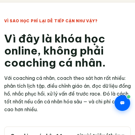
VÌ SAO HỌC PHÍ LẠI DỄ TIẾP CẬN NHƯ VẬY?
Vì đây là khóa học
online, không phải
coaching cá nhân.
Với coaching cá nhân, coach theo sát hơn rất nhiều:
phân tích lịch tập, điều chỉnh giáo án, đọc dữ liệu đồng
hồ, nhắc phục hồi, xử lý vấn đề trước race. Đó là cách
tốt nhất nếu cần cá nhân hóa sâu — và chi phí cũng
cao hơn nhiều.