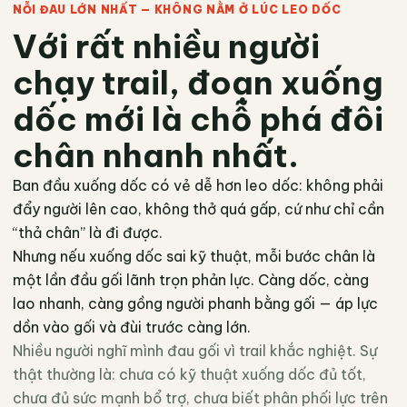
NỖI ĐAU LỚN NHẤT — KHÔNG NẰM Ở LÚC LEO DỐC
Với rất nhiều người
chạy trail, đoạn xuống
dốc mới là chỗ phá đôi
chân nhanh nhất.
Ban đầu xuống dốc có vẻ dễ hơn leo dốc: không phải
đẩy người lên cao, không thở quá gấp, cứ như chỉ cần
“thả chân” là đi được.
Nhưng nếu xuống dốc sai kỹ thuật, mỗi bước chân là
một lần đầu gối lãnh trọn phản lực. Càng dốc, càng
lao nhanh, càng gồng người phanh bằng gối — áp lực
dồn vào gối và đùi trước càng lớn.
Nhiều người nghĩ mình đau gối vì trail khắc nghiệt. Sự
thật thường là: chưa có kỹ thuật xuống dốc đủ tốt,
chưa đủ sức mạnh bổ trợ, chưa biết phân phối lực trên