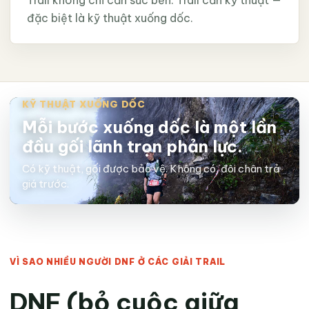
Trail không chỉ cần sức bền. Trail cần kỹ thuật —
đặc biệt là kỹ thuật xuống dốc.
KỸ THUẬT XUỐNG DỐC
Mỗi bước xuống dốc là một lần
đầu gối lãnh trọn phản lực.
Có kỹ thuật, gối được bảo vệ. Không có, đôi chân trả
giá trước.
VÌ SAO NHIỀU NGƯỜI DNF Ở CÁC GIẢI TRAIL
DNF (bỏ cuộc giữa