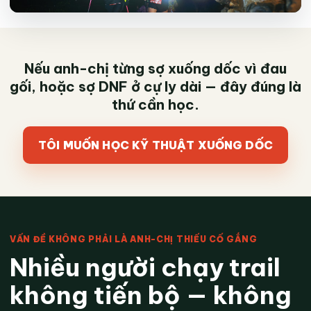
Nếu anh-chị từng sợ xuống dốc vì đau
gối, hoặc sợ DNF ở cự ly dài — đây đúng là
thứ cần học.
TÔI MUỐN HỌC KỸ THUẬT XUỐNG DỐC
VẤN ĐỀ KHÔNG PHẢI LÀ ANH-CHỊ THIẾU CỐ GẮNG
Nhiều người chạy trail
không tiến bộ — không