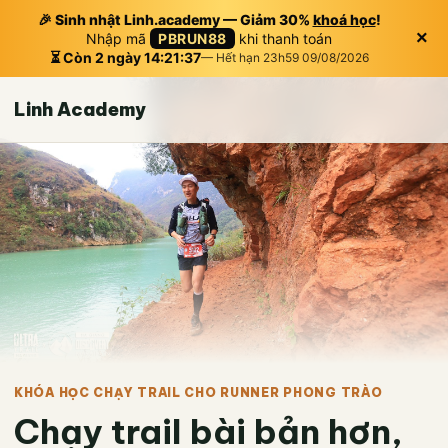
🎉 Sinh nhật Linh.academy — Giảm 30%
khoá học
!
×
Nhập mã
PBRUN88
khi thanh toán
⏳ Còn 2 ngày 14:21:36
— Hết hạn 23h59 09/08/2026
Linh Academy
KHÓA HỌC CHẠY TRAIL CHO RUNNER PHONG TRÀO
Chạy trail bài bản hơn,