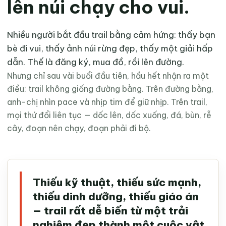
lên núi chạy cho vui.
Nhiều người bắt đầu trail bằng cảm hứng: thấy bạn
bè đi vui, thấy ảnh núi rừng đẹp, thấy một giải hấp
dẫn. Thế là đăng ký, mua đồ, rồi lên đường.
Nhưng chỉ sau vài buổi đầu tiên, hầu hết nhận ra một
điều: trail không giống đường bằng. Trên đường bằng,
anh-chị nhìn pace và nhịp tim để giữ nhịp. Trên trail,
mọi thứ đổi liên tục — dốc lên, dốc xuống, đá, bùn, rễ
cây, đoạn nên chạy, đoạn phải đi bộ.
Thiếu kỹ thuật, thiếu sức mạnh,
thiếu dinh dưỡng, thiếu giáo án
— trail rất dễ biến từ một trải
nghiệm đẹp thành một cuộc vật