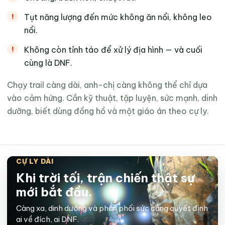
Tụt năng lượng đến mức không ăn nổi, không leo
nổi.
Không còn tỉnh táo để xử lý địa hình — và cuối
cùng là DNF.
Chạy trail càng dài, anh-chị càng không thể chỉ dựa
vào cảm hứng. Cần kỹ thuật, tập luyện, sức mạnh, dinh
dưỡng, biết dùng đồng hồ và một giáo án theo cự ly.
CỰ LY DÀI
Khi trời tối, trận chiến thật sự
mới bắt đầu.
Càng xa, dinh dưỡng và phân phối sức càng quyết định
ai về đích, ai DNF.