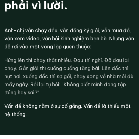
phải vì lười.
Anh-chị vẫn chạy đều, vẫn đăng ký giải, vẫn mua đồ,
vẫn xem video, vẫn hỏi kinh nghiệm bạn bè. Nhưng vẫn
dễ rơi vào một vòng lặp quen thuộc:
Hứng lên thì chạy thật nhiều. Đau thì nghỉ. Đỡ đau lại
chạy. Gần giải thì cuống cuồng tăng bài. Lên dốc thì
hụt hơi, xuống dốc thì sợ gối, chạy xong về nhà mỏi đùi
mấy ngày. Rồi lại tự hỏi: “Không biết mình đang tập
đúng hay sai?”
Vấn đề không nằm ở sự cố gắng. Vấn đề là thiếu một
hệ thống.