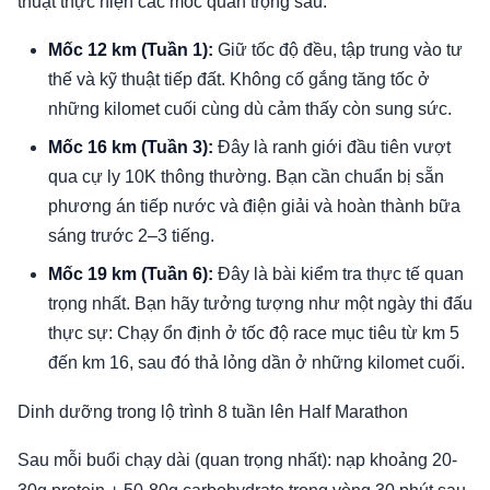
thuật thực hiện các mốc quan trọng sau:
Mốc 12 km (Tuần 1):
Giữ tốc độ đều, tập trung vào tư
thế và kỹ thuật tiếp đất. Không cố gắng tăng tốc ở
những kilomet cuối cùng dù cảm thấy còn sung sức.
Mốc 16 km (Tuần 3):
Đây là ranh giới đầu tiên vượt
qua cự ly 10K thông thường. Bạn cần chuẩn bị sẵn
phương án tiếp nước và điện giải và hoàn thành bữa
sáng trước 2–3 tiếng.
Mốc 19 km (Tuần 6):
Đây là bài kiểm tra thực tế quan
trọng nhất. Bạn hãy tưởng tượng như một ngày thi đấu
thực sự: Chạy ổn định ở tốc độ race mục tiêu từ km 5
đến km 16, sau đó thả lỏng dần ở những kilomet cuối.
Dinh dưỡng trong lộ trình 8 tuần lên Half Marathon
Sau mỗi buổi chạy dài (quan trọng nhất): nạp khoảng 20-