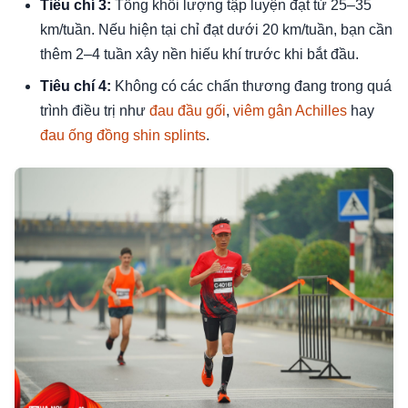
Tiêu chí 3:
Tổng khối lượng tập luyện đạt từ 25–35
km/tuần. Nếu hiện tại chỉ đạt dưới 20 km/tuần, bạn cần
thêm 2–4 tuần xây nền hiếu khí trước khi bắt đầu.
Tiêu chí 4:
Không có các chấn thương đang trong quá
trình điều trị như
đau đầu gối
,
viêm gân Achilles
hay
đau ống đồng shin splints
.