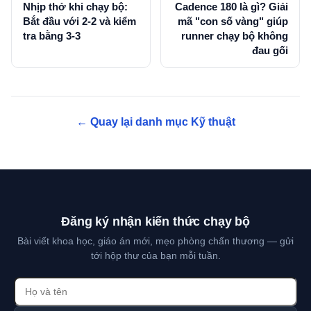
Nhịp thở khi chạy bộ:
Cadence 180 là gì? Giải
Bắt đầu với 2-2 và kiểm
mã "con số vàng" giúp
tra bằng 3-3
runner chạy bộ không
đau gối
← Quay lại danh mục Kỹ thuật
Đăng ký nhận kiến thức chạy bộ
Bài viết khoa học, giáo án mới, mẹo phòng chấn thương — gửi
tới hộp thư của bạn mỗi tuần.