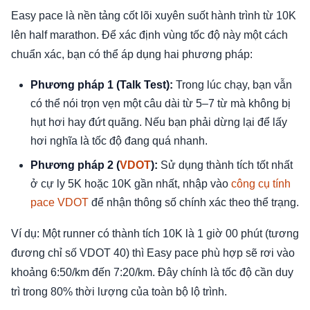
Easy pace là nền tảng cốt lõi xuyên suốt hành trình từ 10K
lên half marathon. Để xác định vùng tốc độ này một cách
chuẩn xác, bạn có thể áp dụng hai phương pháp:
Phương pháp 1 (Talk Test):
Trong lúc chạy, bạn vẫn
có thể nói trọn vẹn một câu dài từ 5–7 từ mà không bị
hụt hơi hay đứt quãng. Nếu bạn phải dừng lại để lấy
hơi nghĩa là tốc độ đang quá nhanh.
Phương pháp 2 (
VDOT
):
Sử dụng thành tích tốt nhất
ở cự ly 5K hoặc 10K gần nhất, nhập vào
công cụ tính
pace VDOT
để nhận thông số chính xác theo thể trạng.
Ví dụ: Một runner có thành tích 10K là 1 giờ 00 phút (tương
đương chỉ số VDOT 40) thì Easy pace phù hợp sẽ rơi vào
khoảng 6:50/km đến 7:20/km. Đây chính là tốc độ cần duy
trì trong 80% thời lượng của toàn bộ lộ trình.