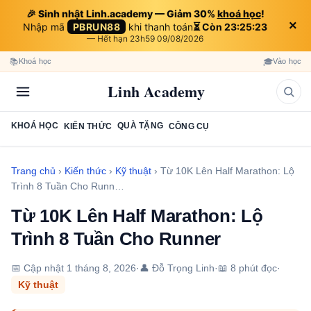
🎉 Sinh nhật Linh.academy — Giảm 30%
khoá học
!
×
Nhập mã
PBRUN88
khi thanh toán
⏳ Còn 23:25:22
— Hết hạn 23h59 09/08/2026
📚
🎓
Khoá học
Vào học
Linh Academy
KHOÁ HỌC
QUÀ TẶNG
KIẾN THỨC
CÔNG CỤ
Trang chủ
›
Kiến thức
›
Kỹ thuật
›
Từ 10K Lên Half Marathon: Lộ
Trình 8 Tuần Cho Runn…
Từ 10K Lên Half Marathon: Lộ
Trình 8 Tuần Cho Runner
📅 Cập nhật
1 tháng 8, 2026
·
👤 Đỗ Trọng Linh
·
📖 8 phút đọc
·
Kỹ thuật