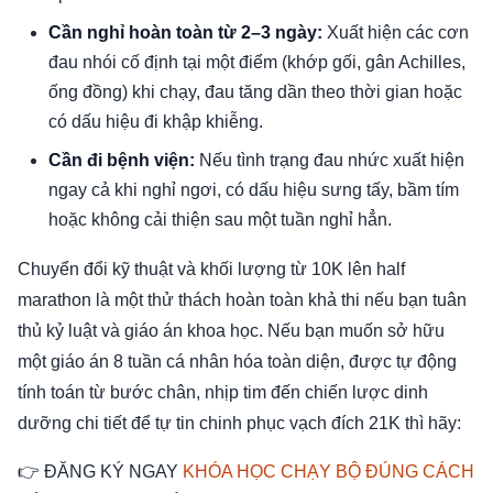
Cần nghỉ hoàn toàn từ 2–3 ngày:
Xuất hiện các cơn
đau nhói cố định tại một điểm (khớp gối, gân Achilles,
ống đồng) khi chạy, đau tăng dần theo thời gian hoặc
có dấu hiệu đi khập khiễng.
Cần đi bệnh viện:
Nếu tình trạng đau nhức xuất hiện
ngay cả khi nghỉ ngơi, có dấu hiệu sưng tấy, bầm tím
hoặc không cải thiện sau một tuần nghỉ hẳn.
Chuyển đổi kỹ thuật và khối lượng từ 10K lên half
marathon là một thử thách hoàn toàn khả thi nếu bạn tuân
thủ kỷ luật và giáo án khoa học. Nếu bạn muốn sở hữu
một giáo án 8 tuần cá nhân hóa toàn diện, được tự động
tính toán từ bước chân, nhịp tim đến chiến lược dinh
dưỡng chi tiết để tự tin chinh phục vạch đích 21K thì hãy:
👉 ĐĂNG KÝ NGAY
KHÓA HỌC CHẠY BỘ ĐÚNG CÁCH