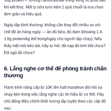
30g protein + 50-80g carbohydrate trong vòng 30 phút sau
khi kết thúc. Một ly sữa tươi kèm 1 quả chuối là lựa chọn
đơn giản và hiệu quả.
Ngày tập bình thường: không cần thay đổi nhiều so với
chế độ ăn hàng ngày — ăn đủ bữa, đủ đạm (khoảng 1.4-
1.6g protein/kg thể trọng/ngày cho người tập chạy). Nếu
thấy mệt mỏi kéo dài, hãy tự hỏi: đã nạp đủ tinh bột chưa?
Đã ngủ đủ chưa?
6. Lắng nghe cơ thể để phòng tránh chấn
thương
Hành trình nâng cấp từ 10K lên half marathon đòi hỏi sự
nhạy bén trong việc lắng nghe các tín hiệu từ cơ thể. Hãy
chủ động điều chỉnh khối lượng tập luyện theo các cấp độ
sau: