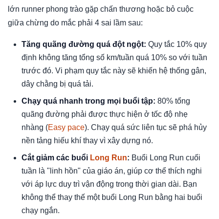
lớn runner phong trào gặp chấn thương hoặc bỏ cuộc
giữa chừng do mắc phải 4 sai lầm sau:
Tăng quãng đường quá đột ngột:
Quy tắc 10% quy
định không tăng tổng số km/tuần quá 10% so với tuần
trước đó. Vi phạm quy tắc này sẽ khiến hệ thống gân,
dây chằng bị quá tải.
Chạy quá nhanh trong mọi buổi tập:
80% tổng
quãng đường phải được thực hiện ở tốc độ nhẹ
nhàng (
Easy pace
). Chạy quá sức liên tục sẽ phá hủy
nền tảng hiếu khí thay vì xây dựng nó.
Cắt giảm các buổi
Long Run
:
Buổi Long Run cuối
tuần là "linh hồn" của giáo án, giúp cơ thể thích nghi
với áp lực duy trì vận động trong thời gian dài. Bạn
không thể thay thế một buổi Long Run bằng hai buổi
chạy ngắn.