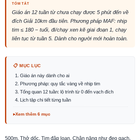
TÓM TẮT
Giáo án 12 tuần từ chưa chạy được 5 phút đến về
đích Giải 10km đầu tiên. Phương pháp MAF: nhịp
tim ≤ 180 − tuổi, đi/chạy xen kẽ giai đoạn 1, chạy
liên tục từ tuần 5. Dành cho người mới hoàn toàn.
📋 MỤC LỤC
Giáo án này dành cho ai
Phương pháp: quy tắc vàng về nhịp tim
Tổng quan 12 tuần: lộ trình từ 0 đến vạch đích
Lịch tập chi tiết từng tuần
Xem thêm 6 mục
500m. Thở dốc. Tim đập loạn. Chân nặng như đeo gạch.