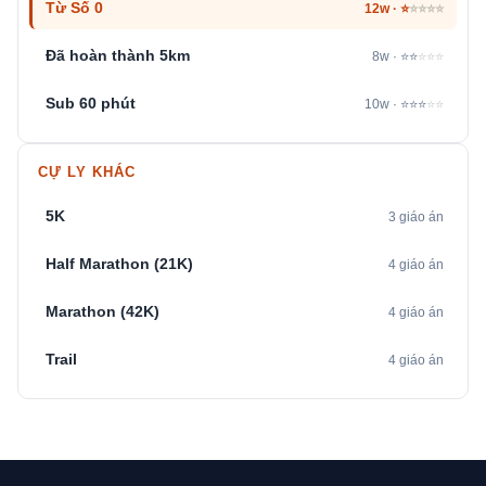
Từ Số 0
12w · ⭐
⭐⭐⭐⭐
Đã hoàn thành 5km
8w · ⭐⭐
⭐⭐⭐
Sub 60 phút
10w · ⭐⭐⭐
⭐⭐
CỰ LY KHÁC
5K
3 giáo án
Half Marathon (21K)
4 giáo án
Marathon (42K)
4 giáo án
Trail
4 giáo án