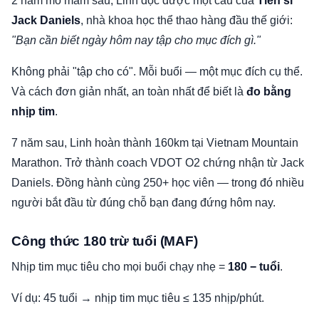
2 năm mò mẫm sau, Linh đọc được một câu của
Tiến sĩ
Jack Daniels
, nhà khoa học thể thao hàng đầu thế giới:
"Bạn cần biết ngày hôm nay tập cho mục đích gì."
Không phải "tập cho có". Mỗi buổi — một mục đích cụ thể.
Và cách đơn giản nhất, an toàn nhất để biết là
đo bằng
nhịp tim
.
7 năm sau, Linh hoàn thành 160km tại Vietnam Mountain
Marathon. Trở thành coach VDOT O2 chứng nhận từ Jack
Daniels. Đồng hành cùng 250+ học viên — trong đó nhiều
người bắt đầu từ đúng chỗ bạn đang đứng hôm nay.
Công thức 180 trừ tuổi (MAF)
Nhịp tim mục tiêu cho mọi buổi chạy nhẹ =
180 − tuổi
.
Ví dụ: 45 tuổi → nhịp tim mục tiêu ≤ 135 nhịp/phút.