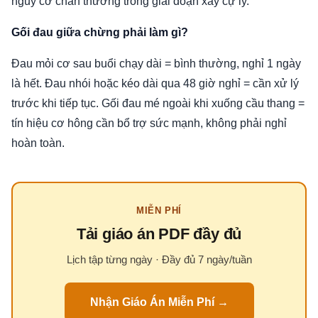
nguy cơ chấn thương trong giai đoạn xây cự ly.
Gối đau giữa chừng phải làm gì?
Đau mỏi cơ sau buổi chạy dài = bình thường, nghỉ 1 ngày
là hết. Đau nhói hoặc kéo dài qua 48 giờ nghỉ = cần xử lý
trước khi tiếp tục. Gối đau mé ngoài khi xuống cầu thang =
tín hiệu cơ hông cần bổ trợ sức mạnh, không phải nghỉ
hoàn toàn.
MIỄN PHÍ
Tải giáo án PDF đầy đủ
Lịch tập từng ngày · Đầy đủ 7 ngày/tuần
Nhận Giáo Án Miễn Phí →