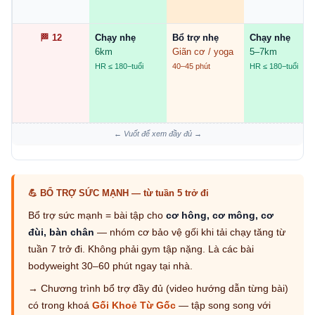
🏁 12
Chạy nhẹ
Bổ trợ nhẹ
Chạy nhẹ
6km
Giãn cơ / yoga
5–7km
HR ≤ 180−tuổi
40–45 phút
HR ≤ 180−tuổi
← Vuốt để xem đầy đủ →
💪 BỔ TRỢ SỨC MẠNH — từ tuần 5 trở đi
Bổ trợ sức mạnh = bài tập cho
cơ hông, cơ mông, cơ
đùi, bàn chân
— nhóm cơ bảo vệ gối khi tải chạy tăng từ
tuần 7 trở đi. Không phải gym tập nặng. Là các bài
bodyweight 30–60 phút ngay tại nhà.
→ Chương trình bổ trợ đầy đủ (video hướng dẫn từng bài)
có trong khoá
Gối Khoẻ Từ Gốc
— tập song song với