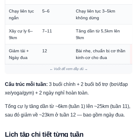
Chạy liên tục
5–6
Chạy liên tục 3–5km
⭐
ngắn
không dừng
5
Xây cự ly 6–
7–11
Tăng dần từ 5,5km lên
T
9km
9km
đ
Giảm tải +
12
Bài nhẹ, chuẩn bị cơ thần

Ngày đua
kinh-cơ cho đua
1
← Vuốt để xem đầy đủ →
Cấu trúc mỗi tuần:
3 buổi chính + 2 buổi bổ trợ (bơi/đạp
xe/yoga/gym) + 2 ngày nghỉ hoàn toàn.
Tổng cự ly tăng dần từ ~6km (tuần 1) lên ~25km (tuần 11),
sau đó giảm về ~23km ở tuần 12 — bao gồm ngày đua.
Lịch tập chi tiết từng tuần