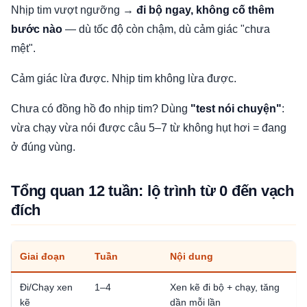
Nhịp tim vượt ngưỡng →
đi bộ ngay, không cố thêm
bước nào
— dù tốc độ còn chậm, dù cảm giác "chưa
mệt".
Cảm giác lừa được. Nhịp tim không lừa được.
Chưa có đồng hồ đo nhịp tim? Dùng
"test nói chuyện"
:
vừa chạy vừa nói được câu 5–7 từ không hụt hơi = đang
ở đúng vùng.
Tổng quan 12 tuần: lộ trình từ 0 đến vạch
đích
Giai đoạn
Tuần
Nội dung
M
Đi/Chạy xen
1–4
Xen kẽ đi bộ + chạy, tăng
T
kẽ
dần mỗi lần
c