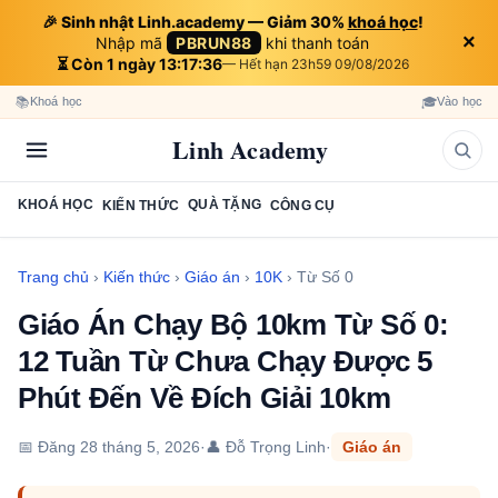
🎉 Sinh nhật Linh.academy — Giảm 30%
khoá học
!
×
Nhập mã
PBRUN88
khi thanh toán
⏳ Còn 1 ngày 13:17:35
— Hết hạn 23h59 09/08/2026
📚
🎓
Khoá học
Vào học
Linh Academy
KHOÁ HỌC
QUÀ TẶNG
KIẾN THỨC
CÔNG CỤ
Trang chủ
›
Kiến thức
›
Giáo án
›
10K
›
Từ Số 0
Giáo Án Chạy Bộ 10km Từ Số 0:
12 Tuần Từ Chưa Chạy Được 5
Phút Đến Về Đích Giải 10km
📅 Đăng
28 tháng 5, 2026
·
👤 Đỗ Trọng Linh
·
Giáo án