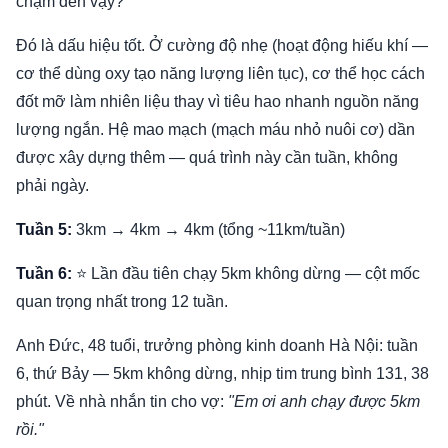
chậm đến vậy?"
Đó là dấu hiệu tốt. Ở cường độ nhẹ (hoạt động hiếu khí —
cơ thể dùng oxy tạo năng lượng liên tục), cơ thể học cách
đốt mỡ làm nhiên liệu thay vì tiêu hao nhanh nguồn năng
lượng ngắn. Hệ mao mạch (mạch máu nhỏ nuôi cơ) dần
được xây dựng thêm — quá trình này cần tuần, không
phải ngày.
Tuần 5:
3km → 4km → 4km (tổng ~11km/tuần)
Tuần 6:
⭐ Lần đầu tiên chạy 5km không dừng — cột mốc
quan trọng nhất trong 12 tuần.
Anh Đức, 48 tuổi, trưởng phòng kinh doanh Hà Nội: tuần
6, thứ Bảy — 5km không dừng, nhịp tim trung bình 131, 38
phút. Về nhà nhắn tin cho vợ:
"Em ơi anh chạy được 5km
rồi."