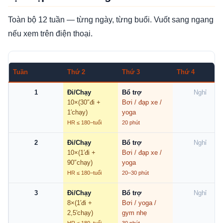
Toàn bộ 12 tuần — từng ngày, từng buổi. Vuốt sang ngang
nếu xem trên điện thoại.
Tuần
Thứ 2
Thứ 3
Thứ 4
1
Đi/Chạy
Bổ trợ
Nghỉ
10×(30″đi +
Bơi / đạp xe /
1′chạy)
yoga
HR ≤ 180−tuổi
20 phút
2
Đi/Chạy
Bổ trợ
Nghỉ
10×(1′đi +
Bơi / đạp xe /
90″chạy)
yoga
HR ≤ 180−tuổi
20–30 phút
3
Đi/Chạy
Bổ trợ
Nghỉ
8×(1′đi +
Bơi / yoga /
2,5′chạy)
gym nhẹ