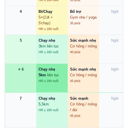
HR ≤ 180−tuổi
30 phút
4
Đi/Chạy
Bổ trợ
Nghỉ
5×(1′đi +
Gym nhẹ / yoga
5′chạy)
35 phút
HR ≤ 180−tuổi
5
Chạy nhẹ
Sức mạnh nhẹ
Nghỉ
3km liên tục
Cơ hông / mông
HR ≤ 180−tuổi
40 phút
⭐ 6
Chạy nhẹ
Sức mạnh nhẹ
Nghỉ
5km
liên tục
Cơ hông / mông
HR ≤ 180−tuổi
45 phút
7
Chạy nhẹ
Sức mạnh
Nghỉ
5,5km
Cơ hông / mông
/ đùi
HR ≤ 180−tuổi
45 phút