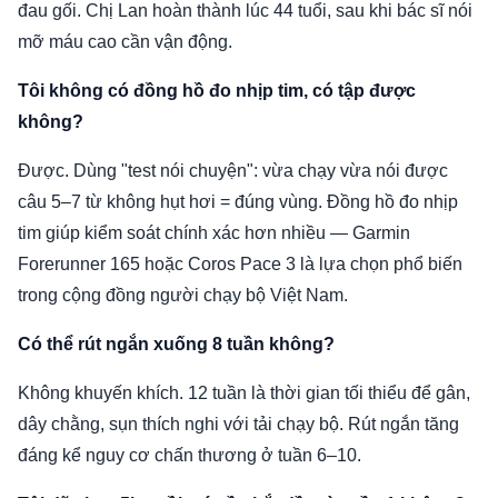
đau gối. Chị Lan hoàn thành lúc 44 tuổi, sau khi bác sĩ nói
mỡ máu cao cần vận động.
Tôi không có đồng hồ đo nhịp tim, có tập được
không?
Được. Dùng "test nói chuyện": vừa chạy vừa nói được
câu 5–7 từ không hụt hơi = đúng vùng. Đồng hồ đo nhịp
tim giúp kiểm soát chính xác hơn nhiều — Garmin
Forerunner 165 hoặc Coros Pace 3 là lựa chọn phổ biến
trong cộng đồng người chạy bộ Việt Nam.
Có thể rút ngắn xuống 8 tuần không?
Không khuyến khích. 12 tuần là thời gian tối thiểu để gân,
dây chằng, sụn thích nghi với tải chạy bộ. Rút ngắn tăng
đáng kể nguy cơ chấn thương ở tuần 6–10.