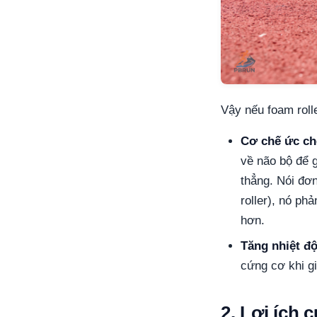
Vậy nếu foam roll
Cơ chế ức ch
về não bộ để 
thẳng. Nói đơ
roller), nó p
hơn.
Tăng nhiệt độ
cứng cơ khi g
2. Lợi ích 