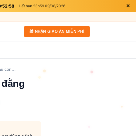
×
8:52:56
— Hết hạn 23h59 09/08/2026
🎁 NHẬN GIÁO ÁN MIỄN PHÍ
sau con…
c đằng