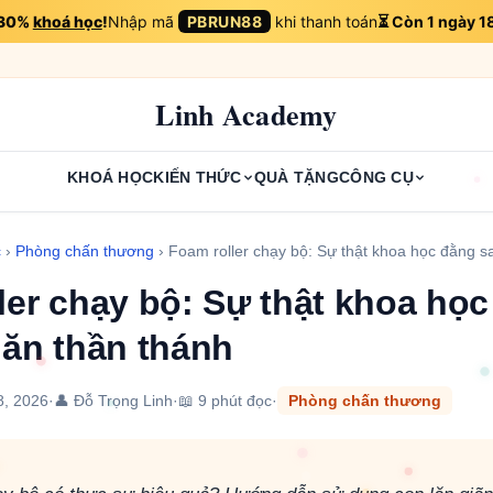
 30%
khoá học
!
Nhập mã
PBRUN88
khi thanh toán
⏳ Còn 1 ngày 1
Linh Academy
KHOÁ HỌC
KIẾN THỨC
QUÀ TẶNG
CÔNG CỤ
c
›
Phòng chấn thương
›
Foam roller chạy bộ: Sự thật khoa học đằng 
ler chạy bộ: Sự thật khoa họ
lăn thần thánh
8, 2026
·
👤 Đỗ Trọng Linh
·
📖 9 phút đọc
·
Phòng chấn thương