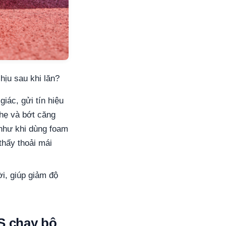
hịu sau khi lăn?
iác, gửi tín hiệu
hẹ và bớt căng
(như khi dùng foam
thấy thoải mái
i, giúp giảm độ
MS chạy bộ