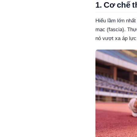
1. Cơ chế t
Hiểu lầm lớn nhất
mạc (fascia). Thự
nó vượt xa áp lực