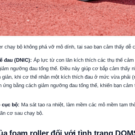
er chạy bộ không phá vỡ mô dính, tại sao bạn cảm thấy dễ c
ế đau (DNIC):
Áp lực từ con lăn kích thích các thụ thể cảm g
giảm ngưỡng đau tổng thể. Điều này giúp cơ bắp cảm thấy n
n giản, khi cơ thể nhận một kích thích đau ở mức vừa phải 
hản ứng bằng cách giảm ngưỡng đau tổng thể, khiến bạn cảm 
 cục bộ:
Ma sát tạo ra nhiệt, làm mềm các mô mềm tạm thờ
iãn cơ sau chạy bộ.
của foam roller đối với tình trạng DO