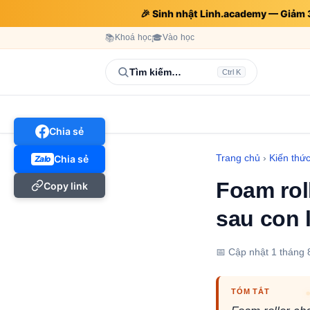
🎉 Sinh nhật Linh.academy — Giảm
📚
Khoá học
🎓
Vào học
Tìm kiếm…
Ctrl K
Chia sẻ
Trang chủ
›
Kiến thứ
Chia sẻ
Zalo
Foam rol
Copy link
sau con 
📅 Cập nhật
1 tháng 
TÓM TẮT