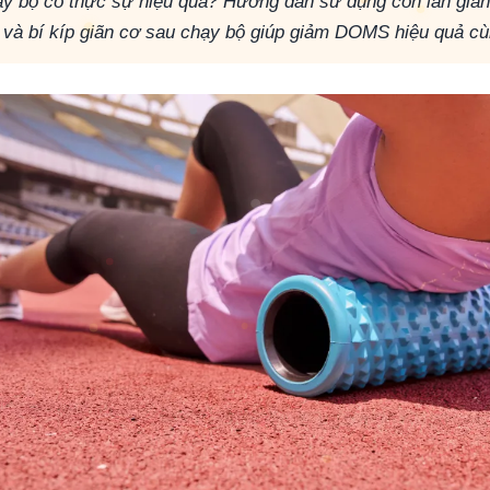
ạy bộ có thực sự hiệu quả? Hướng dẫn sử dụng con lăn giã
ưu và bí kíp giãn cơ sau chạy bộ giúp giảm DOMS hiệu quả c