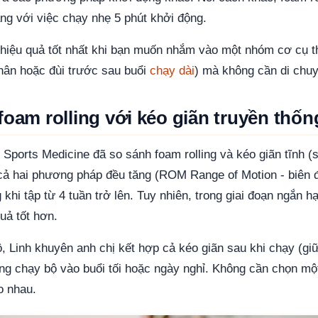
ng với việc chạy nhẹ 5 phút khởi động.
 hiệu quả tốt nhất khi bạn muốn nhắm vào một nhóm cơ cụ 
hân hoặc đùi trước sau buổi
chạy dài
) mà không cần di chuy
foam rolling với kéo giãn truyền thốn
 Sports Medicine đã so sánh foam rolling và kéo giãn tĩnh (st
cả hai phương pháp đều tăng (ROM Range of Motion - biên 
i tập từ 4 tuần trở lên. Tuy nhiên, trong giai đoạn ngắn hạ
uả tốt hơn.
, Linh khuyên anh chị kết hợp cả kéo giãn sau khi chạy (giữ
ing chạy bộ vào buổi tối hoặc ngày nghỉ. Không cần chọn một
o nhau.