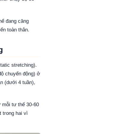
thể đang căng
ển toàn thân.
g
atic stretching).
độ chuyển động) ở
n (dưới 4 tuần),
 mỗi tư thế 30-60
 trong hai vì