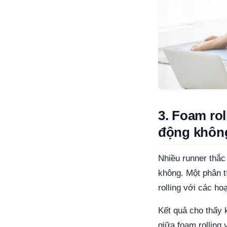
3. Foam ro
động khôn
Nhiều runner thắc
không. Một phân t
rolling với các ho
Kết quả cho thấy 
giữa foam rolling