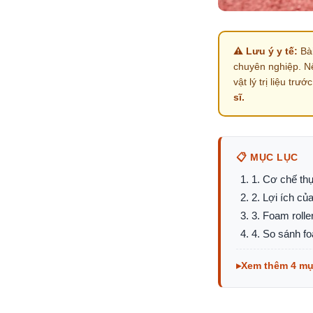
⚠️ Lưu ý y tế:
Bài
chuyên nghiệp. N
vật lý trị liệu trướ
sĩ.
📋 MỤC LỤC
1. Cơ chế th
2. Lợi ích củ
3. Foam roll
4. So sánh fo
Xem thêm 4 m