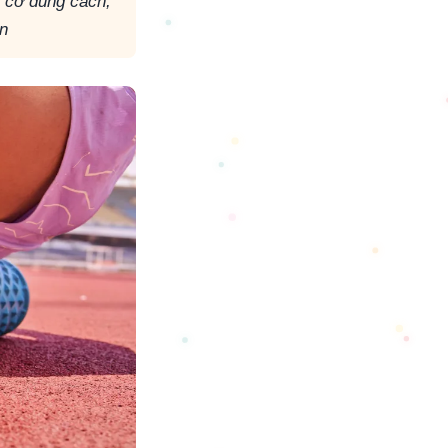
n cơ đúng cách,
ùn