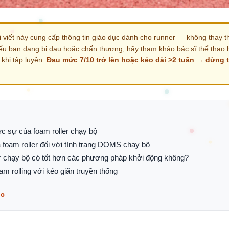
 viết này cung cấp thông tin giáo dục dành cho runner — không thay th
ếu bạn đang bị đau hoặc chấn thương, hãy tham khảo bác sĩ thể thao 
c khi tập luyện.
Đau mức 7/10 trở lên hoặc kéo dài >2 tuần → dừng 
ực sự của foam roller chạy bộ
a foam roller đối với tình trạng DOMS chạy bộ
er chạy bộ có tốt hơn các phương pháp khởi động không?
am rolling với kéo giãn truyền thống
ục