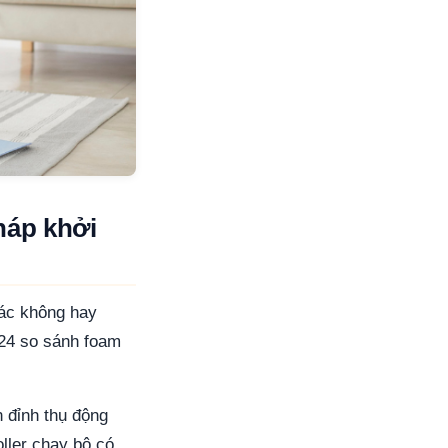
háp khởi
ác không hay
024 so sánh foam
 đỉnh thụ động
ller chạy bộ có