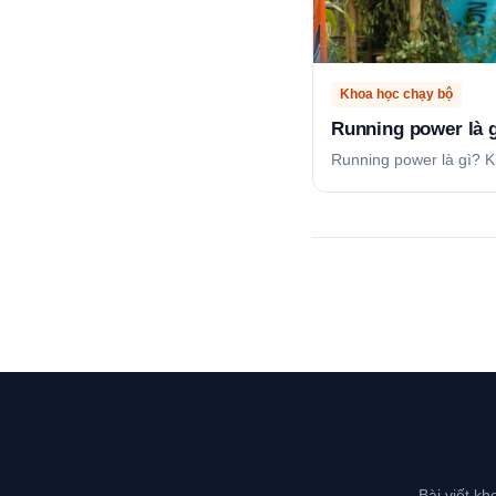
Khoa học chạy bộ
Running power là 
Running power là gì? K
Bài viết k