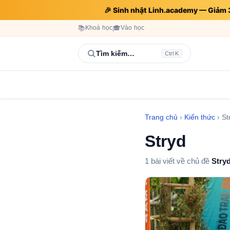
🎉 Sinh nhật Linh.academy — Giảm
📚
Khoá học
🎓
Vào học
Tìm kiếm…
Ctrl K
Trang chủ
›
Kiến thức
›
St
Stryd
1 bài viết về chủ đề
Stry