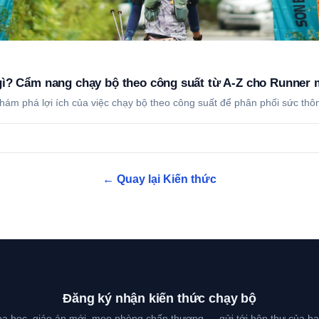
gì? Cẩm nang chạy bộ theo công suất từ A-Z cho Runner 
hám phá lợi ích của việc chạy bộ theo công suất để phân phối sức th
← Quay lại Kiến thức
Đăng ký nhận kiến thức chạy bộ
hoa học, giáo án mới, mẹo phòng chấn thương — gửi tới hộp thư của bạ