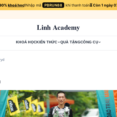
 30%
khoá học
!
Nhập mã
PBRUN88
khi thanh toán
⏳ Còn 1 ngày 0
Linh Academy
KHOÁ HỌC
KIẾN THỨC
QUÀ TẶNG
CÔNG CỤ
ryd
d