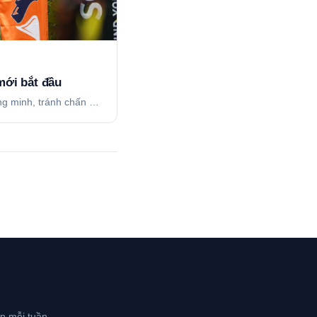
mới bắt đầu
ông minh, tránh chấn …
n mỗi tuần.